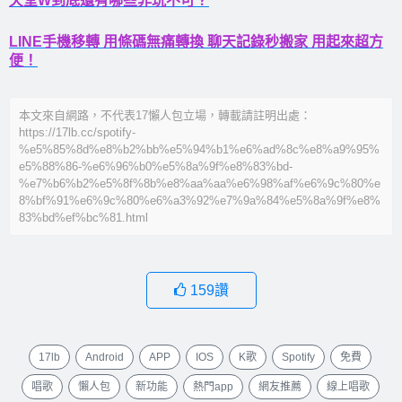
天堂W到底還有哪些非玩不可？
LINE手機移轉 用條碼無痛轉換 聊天記錄秒搬家 用起來超方
便！
本文來自網路，不代表17懶人包立場，轉載請註明出處：
https://17lb.cc/spotify-
%e5%85%8d%e8%b2%bb%e5%94%b1%e6%ad%8c%e8%a9%95%
e5%88%86-%e6%96%b0%e5%8a%9f%e8%83%bd-
%e7%b6%b2%e5%8f%8b%e8%aa%aa%e6%98%af%e6%9c%80%e
8%bf%91%e6%9c%80%e6%a3%92%e7%9a%84%e5%8a%9f%e8%
83%bd%ef%bc%81.html
159
讚
17lb
Android
APP
IOS
K歌
Spotify
免費
唱歌
懶人包
新功能
熱門app
網友推薦
線上唱歌