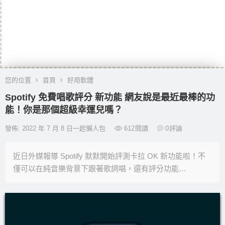
您的位置
首頁
好用軟體
Spotify 免費唱歌評分 新功能 網友說是最近最棒的功
能！你是那個超級幸運兒嗎？
發佈: 2022 年 7 月 8 日一起懶人包
612
閱讀
0
評論
近日外媒報導 Spotify 默默開始評測卡拉 OK 新功能啦！不
僅可以在純音樂背景下跟著歌詞唱，還有評分功能…