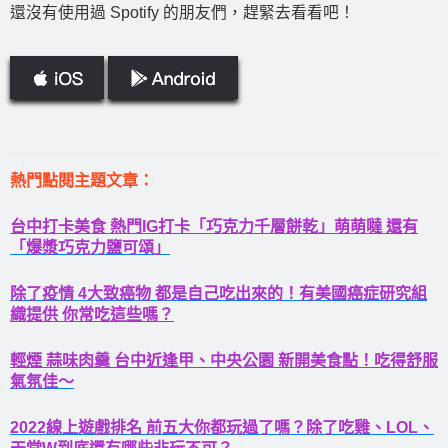
還沒有使用過 Spotify 的朋友們，趕緊去看看吧！
熱門點閱主題文章：
台中打卡美食 熱門IG打卡「巧克力千層餅乾」萌萌噠 還有
「爆漿巧克力鹽可頌」
除了疫情 4大致癌物 都是自己吃出來的！有美國癌症研究組
織提供 你常吃這些嗎？
輕煙 蒜味肉羹 台中近逢甲、中央公園 新開美食點！吃得舒服
氣氛佳～
2022線上遊戲排名 前五大你都玩過了嗎？除了吃雞、LOL、