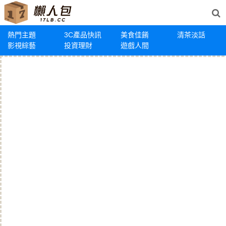
熱門主題
3C產品快訊
美食佳餚
清茶淡話
影視綜藝
投資理財
遊戲人間