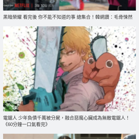
黑暗榮耀 看完後 你不能不知道的事 總集合！韓網讚：毛骨悚然
電鋸人 少年負債千萬被分屍，融合惡魔心臟成為無敵電鋸人！
《60分鐘一口氣看完》