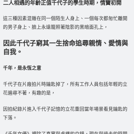
二人相遇的年齡正值千代子的學生時期，情竇初開
這三種因素混雜在同一個陌生人身上、一個每次都匆忙離開
的男子身上、臉上永遠籠照著陰影的黑暗面孔上，
因此千代子窮其一生捨命追尋親情、愛情與
自我。
千年，是永恆之意
千代子在片廠拍片時鑰匙掉了，所有工作人員包括年輕的立
花遍尋不著，有趣的是，
因拍紀錄片進入千代子記憶的立花重回當年場景看見鑰匙的
下落。
《千年女優》裡除了真實與虛構的交錯，現在與過去的時間