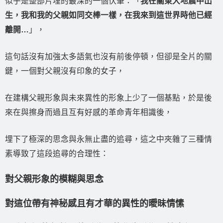
似乎是整部片埋的最深的一個伏筆：「
我在關東大地震中出
生，我和我的父親如同交棒一樣，在我來到這世界時他已經
離開…
」，
這句話沒有加強太多語氣也沒有前後停頓，但卻是全片的關
鍵，一個對父親沒有印象的女子，
在建構父親形象與未來異性的形象上少了一個基點，於是後
來在與擦身而過且互有好感的革命青年相識後，
埋下了極深的思念與永無止盡的追尋，這之中夾雜了三種情
素導致了這段追尋的合理性：
對父親形象的模糊與思念
對這位帶有神秘感且有才華的異性的曖昧情愫