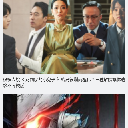
很多人說《 財閥家的小兒子 》結局很爛兩極化？三種解讀讓你體
驗不同觀感