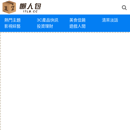
熱門主題
3C產品快訊
美食佳餚
清茶淡話
影視綜藝
投資理財
遊戲人間