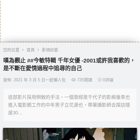
您的位置
首頁
影視綜藝
嘆為觀止 ##今敏特輯 千年女優 -2001或許我喜歡的，
是不斷在愛情過程中追尋的自己
發佈: 2021 年 3 月 5 日一起懶人包
725
閱讀
0
評論
這部影片採用倒敘的手法，一個曾經是千代子的影痴後來也
進入電影圈工作的中年男子立花源也，帶著攝影師去探訪隱
居30…