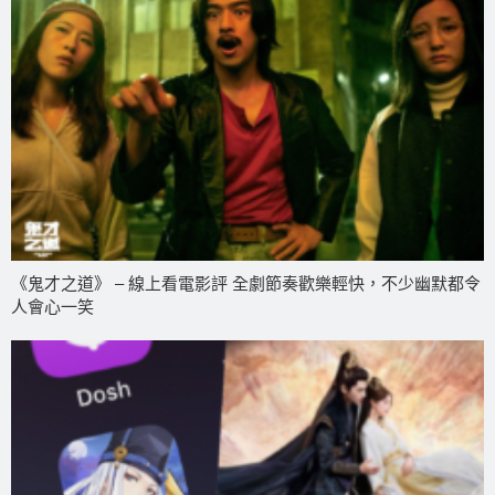
《鬼才之道》 – 線上看電影評 全劇節奏歡樂輕快，不少幽默都令
人會心一笑