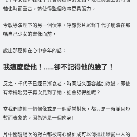
軸也時而重合，這使得整個敘事更具張力。
今敏導演埋下的另一個伏筆，呼應影片尾聲千代子崩潰在那
幅自己少女的畫像面前，
說出那壓抑在心中多年的話：
我這麼愛他！…..卻不記得他的臉了！
反之，千代子已經日漸衰老，時間越久面容越加改變，即使
有幸鑰匙男子再次見到了她，誰會認得誰呢？
當我們瞻仰一個偶像或是一個愛戀對象，都只是一時並且短
暫而表象的，因為這是一個肉身!
片中關鍵場次的對白都被精心設計成可以傳達出戀愛中人的