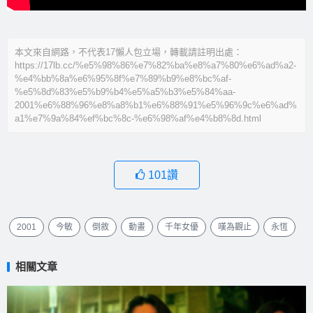
本文來自網路，不代表17懶人包立場，轉載請註明出處：
https://17lb.cc/%e5%98%86%e7%82%ba%e8%a7%80%e6%ad%a2-
%e4%bb%8a%e6%95%8f%e7%89%b9%e8%bc%af-
%e5%8d%83%e5%b9%b4%e5%a5%b3%e5%84%aa-
2001%e6%88%96%e8%a8%b1%e6%88%91%e5%96%9c%e6%ad%
a1%e7%9a%84%ef%bc%8c-%e6%98%af%e4%b8%8d.html
101
讚
2001
今敏
倒敘
動畫
千年女優
嘆為觀止
永恆
相關文章