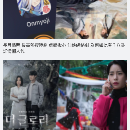
長月燼明 最高熱搜陸劇 虐戀揪心 仙俠網絡劇 為何如此夯？八卦
詳情懶人包