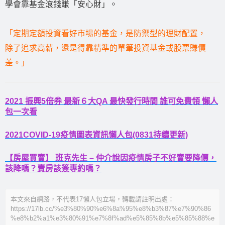
學會靠基金滾錢賺「安心財」。
「定期定額投資看好市場的基金，是防禦型的理財配置，
除了追求高薪，還是得靠精準的單筆投資基金或股票賺價
差。」
2021 振興5倍券 最新６大QA 最快發行時間 誰可免費領 懶人
包一次看
2021COVID-19疫情圖表資訊懶人包(0831持續更新)
【房屋買賣】 班克先生 – 仲介說因疫情房子不好賣要降價，
該降嗎？賣房該簽專約嗎？
本文來自網路，不代表17懶人包立場，轉載請註明出處：
https://17lb.cc/%e3%80%90%e6%8a%95%e8%b3%87%e7%90%86
%e8%b2%a1%e3%80%91%e7%8f%ad%e5%85%8b%e5%85%88%e