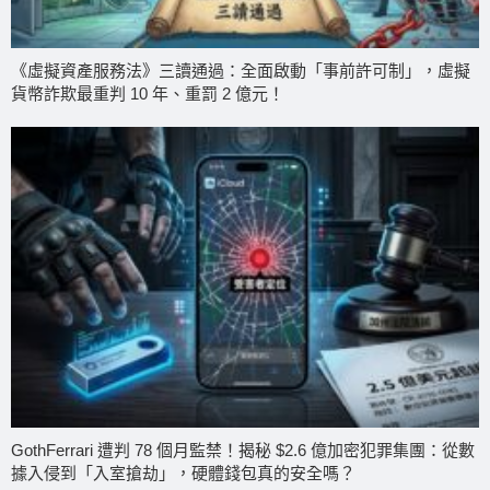
《虛擬資產服務法》三讀通過：全面啟動「事前許可制」，虛擬
貨幣詐欺最重判 10 年、重罰 2 億元！
GothFerrari 遭判 78 個月監禁！揭秘 $2.6 億加密犯罪集團：從數
據入侵到「入室搶劫」，硬體錢包真的安全嗎？