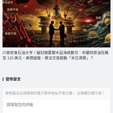
川普密會石油大亨！擬封鎖霍爾木茲海峽數月：布蘭特原油狂飆
至 115 美元，美債崩盤、算法交易啟動「末日清算」？
發佈留言
發佈留言必須填寫的電子郵件地址不會公開。
必填欄位標示為
*