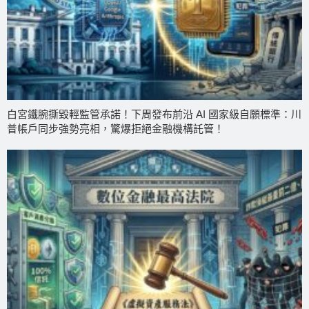
白宮鐵腕撕毀輕監管承諾！下周發布前沿 AI 國家級自願標準：川
普帳戶同步強勢亮相，驚爆拒絕金融機構託管！