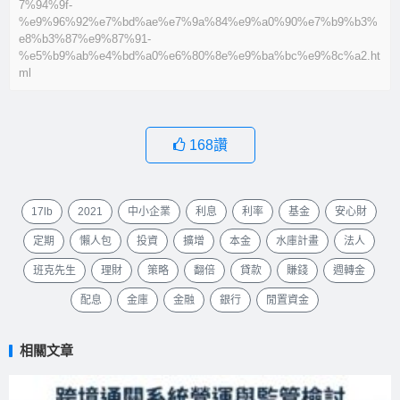
7%94%9f-
%e9%96%92%e7%bd%ae%e7%9a%84%e9%a0%90%e7%b9%b3%
e8%b3%87%e9%87%91-
%e5%b9%ab%e4%bd%a0%e6%80%8e%e9%ba%bc%e9%8c%a2.ht
ml
168
讚
17lb
2021
中小企業
利息
利率
基金
安心財
定期
懶人包
投資
擴增
本金
水庫計畫
法人
班克先生
理財
策略
翻倍
貸款
賺錢
週轉金
配息
金庫
金融
銀行
閒置資金
相關文章