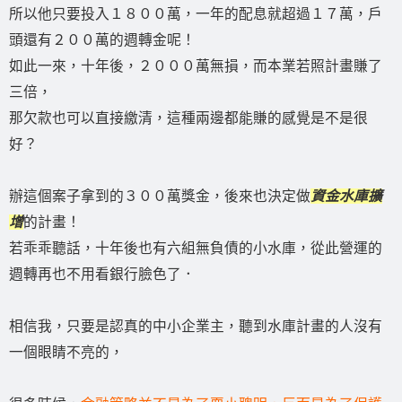
所以他只要投入１８００萬，一年的配息就超過１７萬，戶
頭還有２００萬的週轉金呢！
如此一來，十年後，２０００萬無損，而本業若照計畫賺了
三倍，
那欠款也可以直接繳清，這種兩邊都能賺的感覺是不是很
好？
辦這個案子拿到的３００萬獎金，後來也決定做
資金水庫擴
增
的計畫！
若乖乖聽話，十年後也有六組無負債的小水庫，從此營運的
週轉再也不用看銀行臉色了．
相信我，只要是認真的中小企業主，聽到水庫計畫的人沒有
一個眼睛不亮的，