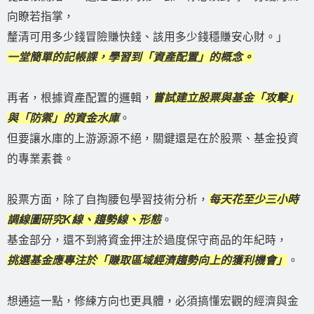
向瞭若指掌，
釐清可用多少錢冒險賺快錢、該用多少錢穩賺安心財。」
一堂簡單的記帳課，學習到「資產配置」的概念。
再者，根據資產配置的邏輯，
嘗試建立股票與基金「攻擊」
與「防禦」的資金水庫
。
但要讓水庫的上游源源不絕，關鍵還是在於股票、基金投資
的專業素養。
股票方面，除了自掏腰包學習技術分析，
每天花至少三小時
調線圖研究K線、趨勢線、形態
。
基金部分，還不到將資金押注於過度保守商品的年紀時，
挑選基金應專注於「賺取區域經濟趨勢向上的獲利機會」
。
想通這一點，修練方向也更具體，必須搞懂宏觀的經濟與金