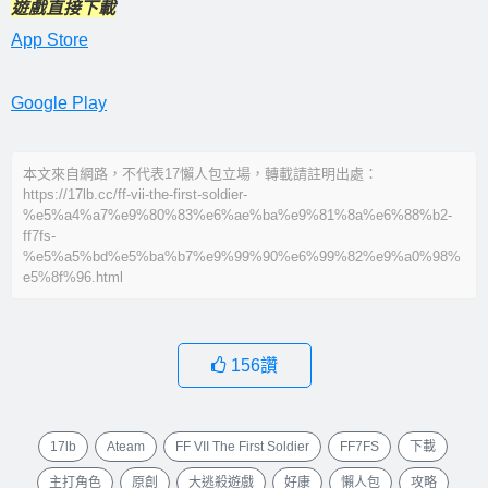
遊戲直接下載
App Store
Google Play
本文來自網路，不代表17懶人包立場，轉載請註明出處：
https://17lb.cc/ff-vii-the-first-soldier-
%e5%a4%a7%e9%80%83%e6%ae%ba%e9%81%8a%e6%88%b2-
ff7fs-
%e5%a5%bd%e5%ba%b7%e9%99%90%e6%99%82%e9%a0%98%
e5%8f%96.html
156
讚
17lb
Ateam
FF VII The First Soldier
FF7FS
下載
主打角色
原創
大逃殺遊戲
好康
懶人包
攻略