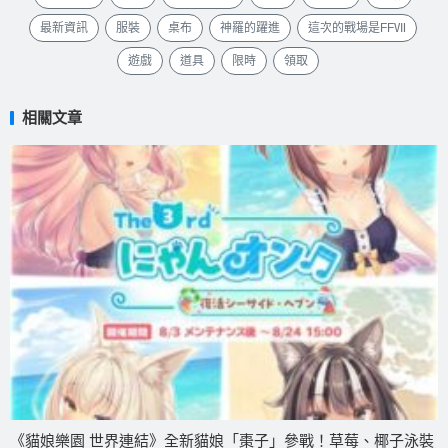
最新資訊
服裝
桌布
神羅的躍進
這次的戰場是FFⅦ
遊戲
道具
限時
領取
相關文章
《貓娘樂園 世界連結》全新貓娘「棗子」參戰！草莓、椰子泳裝