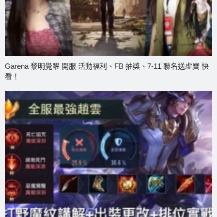
Garena 黎明覺醒 開服 活動福利、FB 抽獎、7-11 聯名送虛寶 快
看！