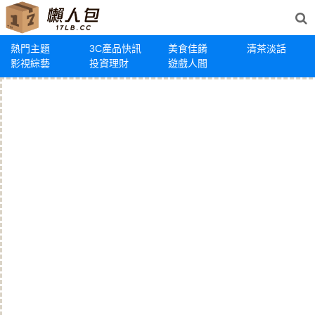
熱門主題
3C產品快訊
美食佳餚
清茶淡話
影視綜藝
投資理財
遊戲人間