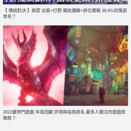
【 傳說對決 】趙雲 出裝+打野 魔紋講解+排位實戰 36.6%坦傷卻
零死？
2022最熱門遊戲 年底回顧 評測與指南排名 最多人關注的遊戲是
哪款？