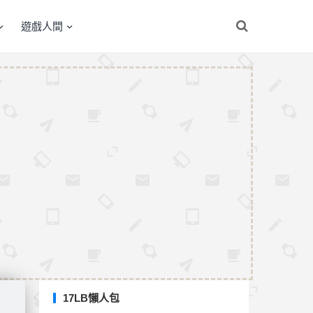
遊戲人間
17LB懶人包