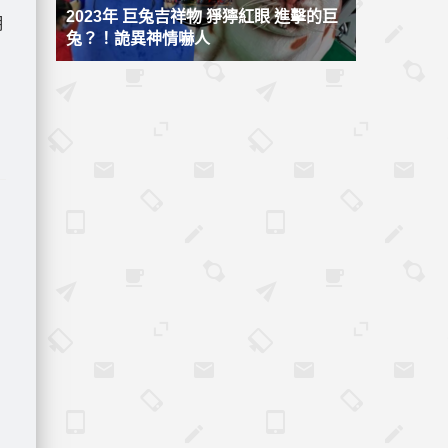
2023年 巨兔吉祥物 猙獰紅眼 進擊的巨
月
兔？！詭異神情嚇人