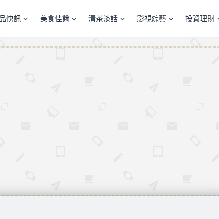
產品快訊
美食佳餚
清茶淡話
影視綜藝
投資理財