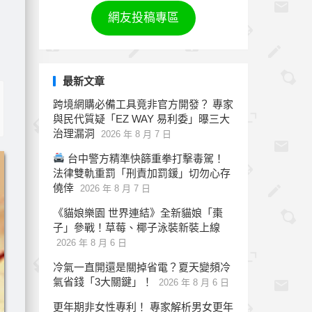
網友投稿專區
最新文章
跨境網購必備工具竟非官方開發？ 專家
與民代質疑「EZ WAY 易利委」曝三大
治理漏洞
2026 年 8 月 7 日
台中警方精準快篩重拳打擊毒駕！
法律雙軌重罰「刑責加罰鍰」切勿心存
僥倖
2026 年 8 月 7 日
《貓娘樂園 世界連結》全新貓娘「棗
子」參戰！草莓、椰子泳裝新裝上線
2026 年 8 月 6 日
冷氣一直開還是關掉省電？夏天變頻冷
氣省錢「3大關鍵」！
2026 年 8 月 6 日
更年期非女性專利！ 專家解析男女更年