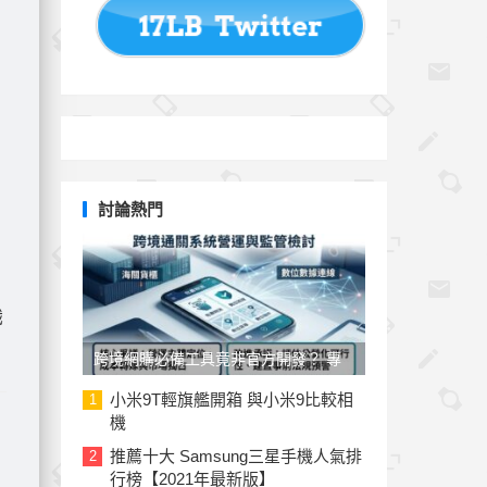
討論熱門
職
跨境網購必備工具竟非官方開發？ 專
家與民代質疑「EZ WAY 易利委」曝三
小米9T輕旗艦開箱 與小米9比較相
1
機
大治理漏洞
推薦十大 Samsung三星手機人氣排
2
行榜【2021年最新版】