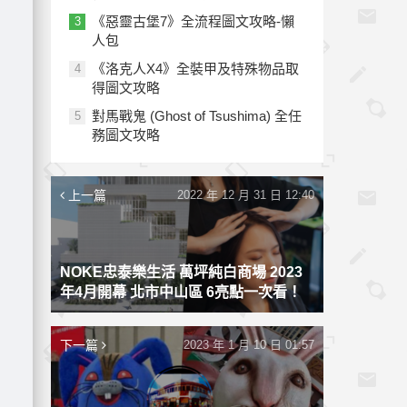
《惡靈古堡7》全流程圖文攻略-懶
3
人包
《洛克人X4》全裝甲及特殊物品取
4
得圖文攻略
對馬戰鬼 (Ghost of Tsushima) 全任
5
務圖文攻略
上一篇
2022 年 12 月 31 日 12:40
NOKE忠泰樂生活 萬坪純白商場 2023
年4月開幕 北市中山區 6亮點一次看！
下一篇
2023 年 1 月 10 日 01:57