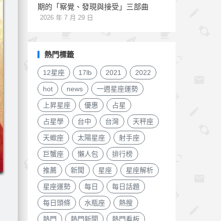
期的「察覺、發現與接受」三部曲
2026 年 7 月 29 日
熱門標籤
12星座
17lb
2021
2022
hot
news
一週星座運勢
上昇星座
優惠
占星
占星學
台中
台灣
天秤座
天蠍座
太陽星座
射手座
巨蟹座
懶人包
排行榜
推薦
新聞
星座
星座解析
星座運勢
每日
每日話題
每日頭條
水瓶座
熱搜
熱門
熱門新聞
熱門看板