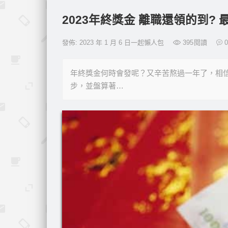
2023年終獎金 離職還領的到?
發佈: 2023 年 1 月 6 日一起懶人包
395
閱讀
0
年終獎金何時會發呢？又辛苦熬過一年了，相
步，並盤算著…