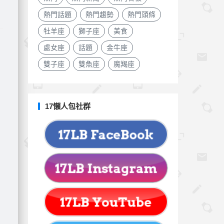
熱門話題
熱門趨勢
熱門頭條
牡羊座
獅子座
美食
處女座
話題
金牛座
雙子座
雙魚座
魔羯座
17懶人包社群