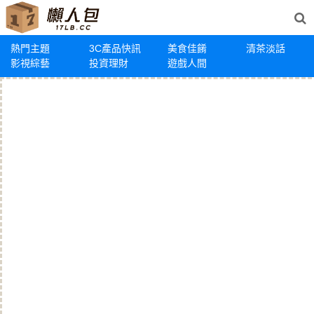
熱門主題
3C產品快訊
美食佳餚
清茶淡話
影視綜藝
投資理財
遊戲人間