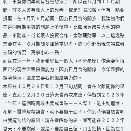
刺，畢竟你們早就有各種想法了，所以在５月到１０月期
間，許多人會有收入上的改善，或是升職加薪。但有一點要
提醒，在４月到６月期間，因為日月食的關系，我建議你們
在這個時期用錢的問題上多慎重，比如購買昂貴大件的物
品、不動產、或者跟人投資合作、金融理財等，以上這幾點
需要在４－６月期間多加慎重思考，擔心你們出現失誤或者
被騙的情況，萬事小心一點。
而且在這一年，我更希望每一個人（不分星座）依舊要何持
固定的現金流程儲備能力。因為日月食的關係，今年整體的
經濟情況，還是需要我們繼續努力的。
木星在１０月２８日到１２月下旬期間，會在次離開你的星
座，直到１２月２０日這天會再次來臨，停留到２０２３年
上半年。這個時間段也要戒重點－－人際上，能主動道歉、
和解、攤牌解釋誤會，就不要礙于面子，你到時候自然會明
白我這句話的原因，現在提醒你的是，層可能在２０２２年
夏天，不要樹敵，或是不要給自己留下口舌把柄，因為在２