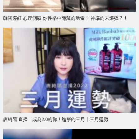
韓國爆紅 心理測驗 你性格中隱藏的地雷！ 神準的未爆彈？！
唐綺陽 直播｜成為2.0的你！進擊的三月｜三月運勢