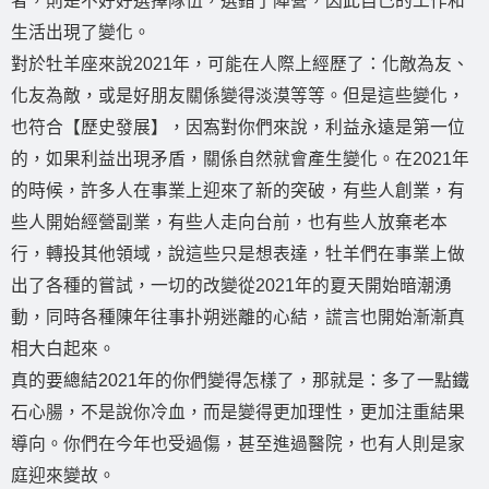
者，則是不好好選擇隊伍，選錯了陣營，因此自己的工作和
生活出現了變化。
對於牡羊座來說2021年，可能在人際上經歷了：化敵為友、
化友為敵，或是好朋友關係變得淡漠等等。但是這些變化，
也符合【歷史發展】，因寪對你們來說，利益永遠是第一位
的，如果利益出現矛盾，關係自然就會產生變化。在2021年
的時候，許多人在事業上迎來了新的突破，有些人創業，有
些人開始經營副業，有些人走向台前，也有些人放棄老本
行，轉投其他領域，說這些只是想表達，牡羊們在事業上做
出了各種的嘗試，一切的改變從2021年的夏天開始暗潮湧
動，同時各種陳年往事扑朔迷離的心結，謊言也開始漸漸真
相大白起來。
真的要總結2021年的你們變得怎樣了，那就是：多了一點鐵
石心腸，不是說你冷血，而是變得更加理性，更加注重結果
導向。你們在今年也受過傷，甚至進過醫院，也有人則是家
庭迎來變故。