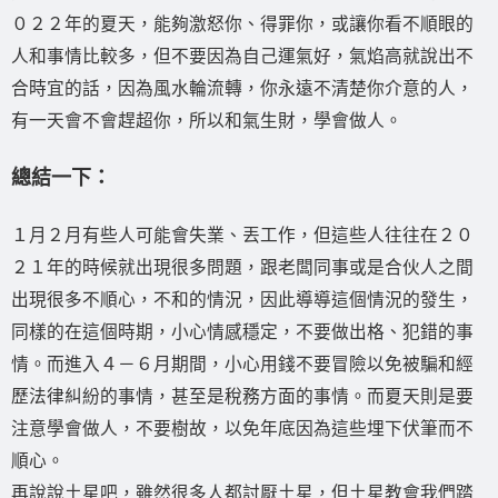
０２２年的夏天，能夠激怒你、得罪你，或讓你看不順眼的
人和事情比較多，但不要因為自己運氣好，氣焰高就說出不
合時宜的話，因為風水輪流轉，你永遠不清楚你介意的人，
有一天會不會趕超你，所以和氣生財，學會做人。
總結一下：
１月２月有些人可能會失業、丟工作，但這些人往往在２０
２１年的時候就出現很多問題，跟老闆同事或是合伙人之間
出現很多不順心，不和的情況，因此導導這個情況的發生，
同樣的在這個時期，小心情感穩定，不要做出格、犯錯的事
情。而進入４－６月期間，小心用錢不要冒險以免被騙和經
歷法律糾紛的事情，甚至是稅務方面的事情。而夏天則是要
注意學會做人，不要樹故，以免年底因為這些埋下伏筆而不
順心。
再說說土星吧，雖然很多人都討厭土星，但土星教會我們踏