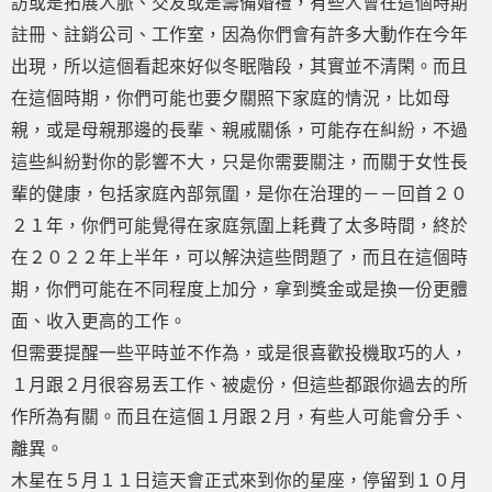
訪或是拓展人脈、交友或是籌備婚禮，有些人會在這個時期
註冊、註銷公司、工作室，因為你們會有許多大動作在今年
出現，所以這個看起來好似冬眠階段，其實並不清閑。而且
在這個時期，你們可能也要夕關照下家庭的情況，比如母
親，或是母親那邊的長輩、親戚關係，可能存在糾紛，不過
這些糾紛對你的影響不大，只是你需要關注，而關于女性長
輩的健康，包括家庭內部氛圍，是你在治理的－－回首２０
２１年，你們可能覺得在家庭氛圍上耗費了太多時間，終於
在２０２２年上半年，可以解決這些問題了，而且在這個時
期，你們可能在不同程度上加分，拿到獎金或是換一份更體
面、收入更高的工作。
但需要提醒一些平時並不作為，或是很喜歡投機取巧的人，
１月跟２月很容易丟工作、被處份，但這些都跟你過去的所
作所為有關。而且在這個１月跟２月，有些人可能會分手、
離異。
木星在５月１１日這天會正式來到你的星座，停留到１０月