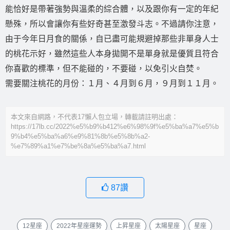
能恰好是帶著強勢與溫柔的綜合體，以及跟你有一定的年紀
懸殊，所以會讓你有些好奇甚至激發斗志。不過請你注意，
由于今年日月食的關係，自已盡可能規避掉那些非單身人士
的桃花示好，雖然這些人本身拋開不是單身就是優質且符合
你喜歡的標準，但不能碰的，不要碰，以免引火自焚。
需要關注桃花的月份：１月、４月到６月，９月到１１月。
本文來自網路，不代表17懶人包立場，轉載請註明出處：
https://17lb.cc/2022%e5%b9%b412%e6%98%9f%e5%ba%a7%e5%b
9%b4%e5%ba%a6%e9%81%8b%e5%8b%a2-
%e7%89%a1%e7%be%8a%e5%ba%a7.html
87
讚
12星座
2022年星座運勢
上昇星座
太陽星座
星座