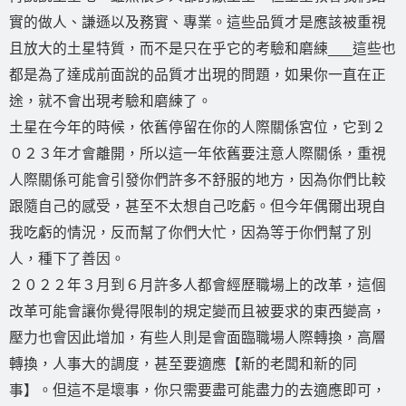
實的做人、謙遜以及務實、專業。這些品質才是應該被重視
且放大的土星特質，而不是只在乎它的考驗和磨練___這些也
都是為了達成前面說的品質才出現的問題，如果你一直在正
途，就不會出現考驗和磨練了。
土星在今年的時候，依舊停留在你的人際關係宮位，它到２
０２３年才會離開，所以這一年依舊要注意人際關係，重視
人際關係可能會引發你們許多不舒服的地方，因為你們比較
跟隨自己的感受，甚至不太想自己吃虧。但今年偶爾出現自
我吃虧的情況，反而幫了你們大忙，因為等于你們幫了別
人，種下了善因。
２０２２年３月到６月許多人都會經歷職場上的改革，這個
改革可能會讓你覺得限制的規定變而且被要求的東西變高，
壓力也會因此增加，有些人則是會面臨職場人際轉換，高層
轉換，人事大的調度，甚至要適應【新的老闆和新的同
事】。但這不是壞事，你只需要盡可能盡力的去適應即可，