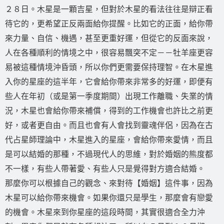
２８日。木星是一顆吉星，但對於木星的看法往往是辯正看
待它的，更希望正反兩面給你提醒。比如它的正面，給你帶
來力量、自信、機遇，甚至更重好運，但從它的反面來說，
人在各種順利的情境之中，很容易飄突不定－－牡羊座更容
易被這種情境沖昏頭，所以你們更需要保持理智。在木星進
入你的星座的這半年，它會給你帶來非常多的好運，即便有
些人在年初（或是第一季度期間）出現工作離職、失業的情
況，木星也會給你帶來補償，得到的工作機會也許比之前更
好，或者更自由。而且也會有人會找到靈魂伴侶，因為在古
代占星師理論中，木星進入的星座，會給你帶來愛情，而且
是可以結婚的那種，不過現代人的思維，對於婚姻的熊度都
不一樣，有些人帶著愛、有些人只是覺得對方適合結婚。
那麼你可以根據自己的觀念、來對待【婚姻】這件事，因為
木星可以給你帶來機會。如果你還只是學生，那麼會有戀愛
的機會。木星來到你星座的這段時間，其實很適合全力沖