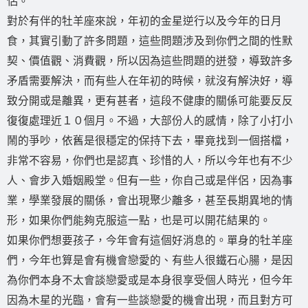
侶。
對於有伴的牡羊座來說，年初的金星逆行以及今年的日月
食，其實引動了許多問題，這些問題涉及到你們之間的性默
契、價值觀、消費觀，所以因為這些問題的迸發，導致許多
矛盾需要解決，而有些人在年初的時候，就沒有解決好，導
致分開或是離異，更有甚者，這段不健康的關係可能要反反
復復處理近１０個月。不過，大部份人的感情，除了小打小
鬧的爭吵，依舊是很穩定的保持下去，畢竟找到一個搭檔，
非常不容易，你們也是認真、珍惜的人，所以今年也有不少
人、會步入婚姻殿堂。但有一些，你自己或是伴侶，因為事
業，學業發展的關係，會出現聚少離多，甚至長期異地的情
形，如果你們能夠克服這一點，也是可以開花結果的。
如果你們想要孩子，今年會有這個好消息的。單身的牡羊座
們，今年也算是會有機會戀愛的、有些人很鐵石心腸，是因
為你們本身不太會談戀愛或是本身很享受個人時光，但今年
因為木星的光臨，會有一些談戀愛的機會出現，而且對方可