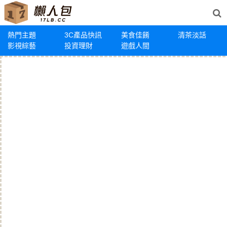
熱門主題
3C產品快訊
美食佳餚
清茶淡話
影視綜藝
投資理財
遊戲人間