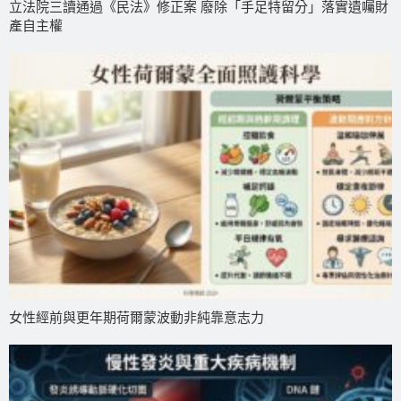
立法院三讀通過《民法》修正案 廢除「手足特留分」落實遺囑財
產自主權
女性經前與更年期荷爾蒙波動非純靠意志力