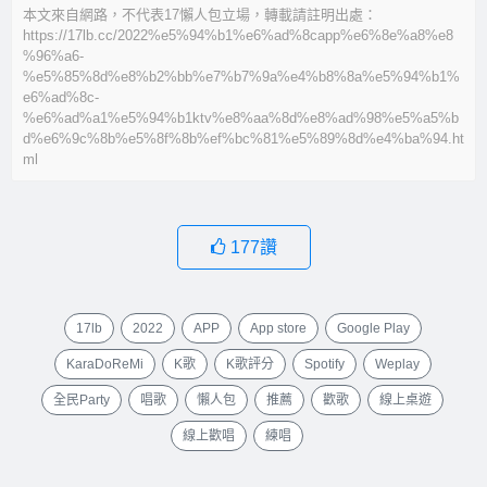
本文來自網路，不代表17懶人包立場，轉載請註明出處：
https://17lb.cc/2022%e5%94%b1%e6%ad%8capp%e6%8e%a8%e8
%96%a6-
%e5%85%8d%e8%b2%bb%e7%b7%9a%e4%b8%8a%e5%94%b1%
e6%ad%8c-
%e6%ad%a1%e5%94%b1ktv%e8%aa%8d%e8%ad%98%e5%a5%b
d%e6%9c%8b%e5%8f%8b%ef%bc%81%e5%89%8d%e4%ba%94.ht
ml
177
讚
17lb
2022
APP
App store
Google Play
KaraDoReMi
K歌
K歌評分
Spotify
Weplay
全民Party
唱歌
懶人包
推薦
歡歌
線上桌遊
線上歡唱
練唱