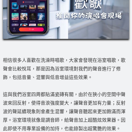
相信很多人喜歡在洗澡時唱歌，大家會發現在浴室唱歌，歌
聲會比較悅耳，那是因為浴室環境對我們的聲音進行了修
飾，包括音量、混響與低音增益這些效果。
這與我們浴室四周都貼滿瓷磚有關，由於在狹小的空間中聲
波來回反射，使得音浪強度變大，讓聲音更加有力量；反射
波的聲延續現象則會產生混響，讓聲音聽起來更加飽滿而渾
厚。浴室環境就像是調音師，給聲音加上超酷炫效果器。因
此即使不用專業設備的加持，也能錄製出超驚艷的效果。