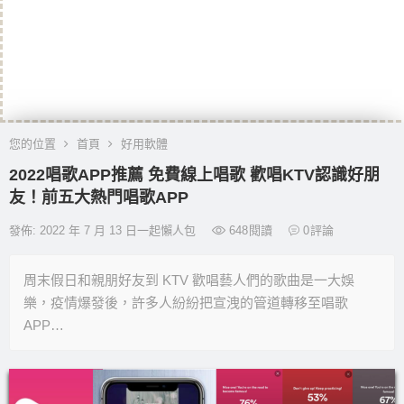
您的位置
首頁
好用軟體
2022唱歌APP推薦 免費線上唱歌 歡唱KTV認識好朋
友！前五大熱門唱歌APP
發佈: 2022 年 7 月 13 日一起懶人包
648
閱讀
0
評論
周末假日和親朋好友到 KTV 歡唱藝人們的歌曲是一大娛
樂，疫情爆發後，許多人紛紛把宣洩的管道轉移至唱歌
APP…