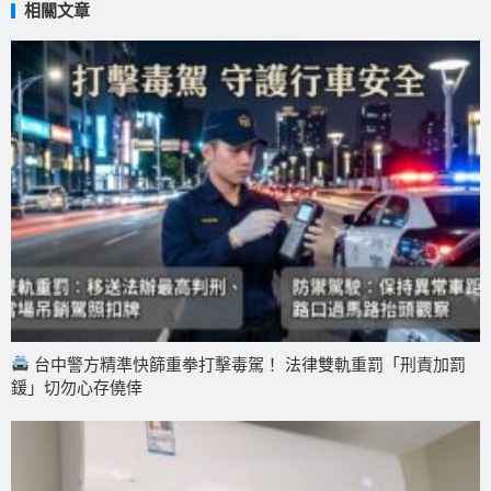
相關文章
台中警方精準快篩重拳打擊毒駕！ 法律雙軌重罰「刑責加罰
鍰」切勿心存僥倖