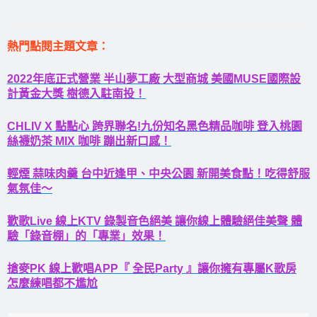
熱門點閱主題文章：
2022年底正式營業 半山夢工廠 大型商城 美國MUSE國際設
計黃金大獎 樹德入駐南投！
CHLIV X 點點心 跨界聯名!九份知名黑色精品咖啡 登入桃園
絲襪奶茶 MIX 咖啡 蹦出新口感！
輕煙 蒜味肉羹 台中近逢甲、中央公園 新開美食點！吃得舒服
氣氛佳～
歡歌Live 線上KTV 錄製音色絕美 讓你線上體驗絕佳美聲 體
驗「錄音棚」的「專業」效果！
搶麥PK 線上歡唱APP『 全民Party 』讓你擁有專屬K歌房
怎麼練唱都不尷尬