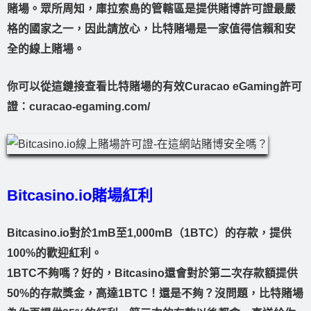
賭場。眾所周知，庫拉索島的管轄區是提供賭博許可證最嚴
格的國家之一，因此請放心，比特賭場是一家值得信賴和安
全的線上賭場。
你可以從這鏈接查看比特賭場的有效Curacao eGaming許可
證：curacao-egaming.com/
Bitcasino.io賭場紅利
Bitcasino.io對於1mB至1,000mB（1BTC）的存款，提供
100%的歡迎紅利。
1BTC不夠嗎？好的，Bitcasino還會對於第二次存款額提供
50%的存款獎金，高達1BTC！還是不夠？沒問題，比特賭場