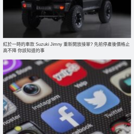
紅於一時的車款 Suzuki Jimny 重新開放接單? 先前停產後價格止
高不降 你該知道的事