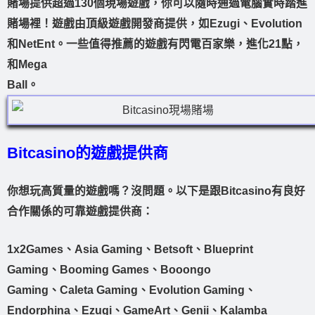
賭場提供超過130個現場遊戲，你可以隨時通過電腦實時踏進
賭場裡！遊戲由頂級遊戲開發商提供，如Ezugi、Evolution
和NetEnt。一些值得推薦的遊戲有閃電百家樂，進化21點，
和Mega
Ball。
Bitcasino的遊戲提供商
你想玩高質量的遊戲嗎？沒問題。以下是跟Bitcasino有良好
合作關係的可靠遊戲提供商：
1x2Games、Asia Gaming、Betsoft、Blueprint
Gaming、Booming Games、Booongo
Gaming、Caleta Gaming、Evolution Gaming、
Endorphina、Ezugi、GameArt、Genii、Kalamba