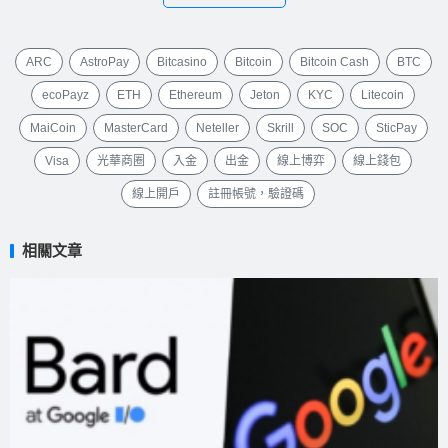
ARC
AstroPay
Bitcasino
Bitcoin
Bitcoin Cash
BTC
ecoPayz
ETH
Ethereum
Jeton
KYC
Litecoin
MaiCoin
MasterCard
Neteller
Skrill
SOC
SticPay
Visa
光華商圈
入金
出金
線上博弈
線上錢包
線上開戶
註冊帳號，驗證碼
相關文章