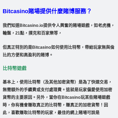
Bitcasino賭場提供什麼賭博服務？
我們知道Bitcasino.io提供令人興奮的賭場遊戲，如老虎機，
輪盤，21點，撲克和百家樂等，
但真正特別的是Bitcasino如何使用比特幣，帶給玩家無與倫
比的方便和高盈利的賭博。
比特幣遊戲
基本上，使用比特幣（及其他加密貨幣）是為了快速交易，
無需額外的手續費或支付處理費。這就是玩家偏愛使用加密
貨幣的主要原因。另外，當你在Bitcasino玩某些賭場遊戲
時，你有機會賺取真正的比特幣，賺真正的加密貨幣！因
此，喜歡賺取比特幣的玩家，最佳的網上賭場可說是