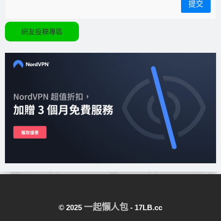
網友投稿專區
一起懶人包
© 2025
- 17LB.cc