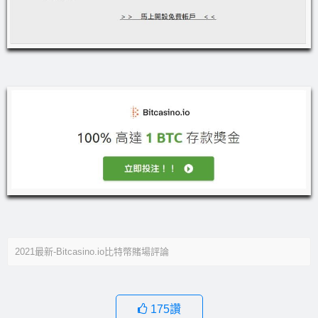
2021最新-Bitcasino.io比特幣賭場評論
175
讚