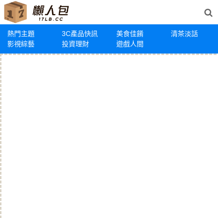
熱門主題
3C產品快訊
美食佳餚
清茶淡話
影視綜藝
投資理財
遊戲人間