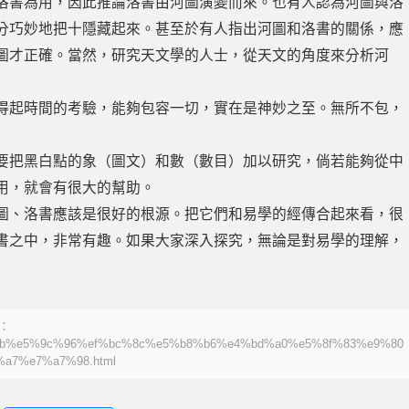
洛書為用，因此推論洛書由河圖演變而來。也有人認為河圖與洛
分巧妙地把十隱藏起來。甚至於有人指出河圖和洛書的關係，應
圖才正確。當然，研究天文學的人士，從天文的角度來分析河
得起時間的考驗，能夠包容一切，實在是神妙之至。無所不包，
要把黑白點的象（圖文）和數（數目）加以研究，倘若能夠從中
用，就會有很大的幫助。
圖、洛書應該是很好的根源。把它們和易學的經傳合起來看，很
書之中，非常有趣。如果大家深入探究，無論是對易學的理解，
：
0%8b%e5%9c%96%ef%bc%8c%e5%b8%b6%e4%bd%a0%e5%8f%83%e9%80
a7%e7%a7%98.html