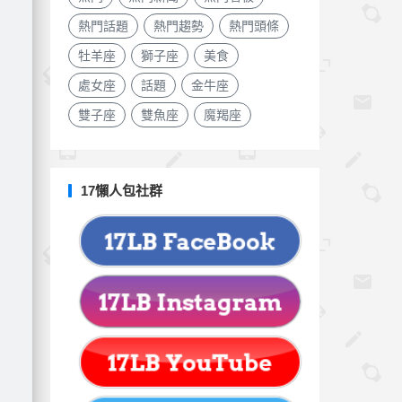
熱門話題
熱門趨勢
熱門頭條
牡羊座
獅子座
美食
處女座
話題
金牛座
雙子座
雙魚座
魔羯座
17懶人包社群