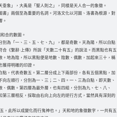
天垂象」，大禹是「聖人則之」，同樣是天人合一的象徵。
圖書」兩個至為重要的名詞。河洛文化以河圖、洛書為根源，對
響。
個和合的數圖。
分別為「一、三、五、七、九」，都是奇數。天為陽，所以白點
符合《繫辭·上傳》所說「天數二十有五」的說法。而黑點也有五
數。地為陰，所以黑點便是地數、陰數、偶數，加起來三十，稱
也獲得明確的印證。
白點，代表奇數五。第二層分成上下兩部份，各有五個黑點，加
下向左順行，分別為一、三；二、四。一、三為白點，即天數、
數、偶數。第四層為最外層，也有四組，分別為九、七、八、
和第三層相反，採取由右向上向左的逆行方式，當然具有深刻的
有五，此所以成變化而行鬼神也。」天和地的象徵數字，一共有五