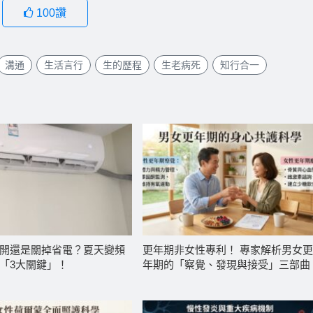
100
讚
溝通
生活言行
生的歷程
生老病死
知行合一
開還是關掉省電？夏天變頻
更年期非女性專利！ 專家解析男女
「3大關鍵」！
年期的「察覺、發現與接受」三部曲