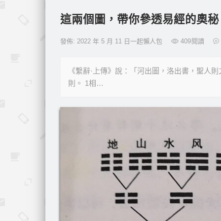
這兩個圖，帶你參透易經的奧秘
發佈: 2022 年 5 月 11 日一起懶人包
409
閱讀
《繫辭·上傳》說：「河出圖，洛出書，聖人
則。 1相…