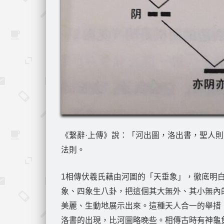
《繫辭·上傳》說：「河出圖，洛出書，聖人
法則。
1相傳伏羲氏藉由河圖的「天垂象」，徹底明
象、四象生八卦，把這個其大無外、其小無內
美麗、生動地展示出來。這種天人合一的舉措
洛書的出現，比河圖略晚些。相傳古時有神龜