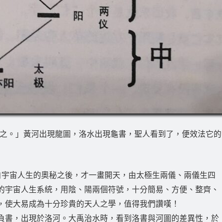
則之。」黃河出現龍圖，洛水出現龜書，聖人看到了，便效法它的
白宇宙人生的奧秘之後，才一畫開天，由太極生兩儀、兩儀生四
的宇宙人生系統，用陰、陽兩個符號，十分簡易、方便、整齊、
，使大易成為十分珍貴的天人之學，值得我們讚嘆！
負書，出現於洛河。大禹治水時，看到洛書與河圖的差異性，於