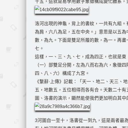
十五，這就是易學用數字象徵構成變化體系，
洛河出現的神龜，背上的書紋，一共有九組。
為肩，六八為足，五在中央。」意思是以五為
數，為九。下面是雙足所履的數，為一。再畫
七。
這樣，一、三、九、七，成為四正，也就是東
（一）部雙足分開，左為八而右為六，象徵四
四、八、六）構成了九宮。
《繫辭·上傳》記載：「天一、地二、天三、
五，地數五，五位相得而各有合。天數二十有
圖、洛書的演示，顯然能使我們更加明白其中
3河圖自一至十，洛書從一到九，這是兩者最