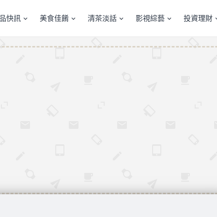
產品快訊
美食佳餚
清茶淡話
影視綜藝
投資理財