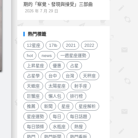
期的「察覺、發現與接受」三部曲
2026 年 7 月 29 日
熱門標籤
12星座
17lb
2021
2022
hot
news
一週星座運勢
上昇星座
優惠
占星
占星學
台中
台灣
天秤座
天蠍座
太陽星座
射手座
巨蟹座
懶人包
排行榜
推薦
新聞
星座
星座解析
星座運勢
每日
每日話題
每日頭條
水瓶座
熱搜
熱門
熱門新聞
熱門看板