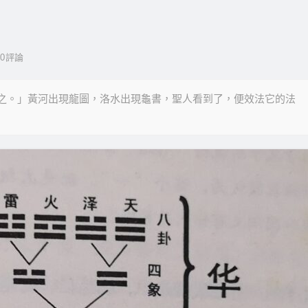
0
評論
則之。」黃河出現龍圖，洛水出現龜書，聖人看到了，便效法它的法