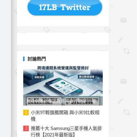
討論熱門
跨境網購必備工具竟非官方開發？ 專
家與民代質疑「EZ WAY 易利委」曝三
小米9T輕旗艦開箱 與小米9比較相
1
機
大治理漏洞
推薦十大 Samsung三星手機人氣排
2
行榜【2021年最新版】