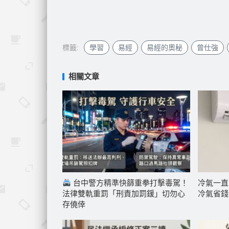
標籤:
學習
易經
易經的奧秘
曾仕強
相關文章
台中警方精準快篩重拳打擊毒駕！
冷氣一直
法律雙軌重罰「刑責加罰鍰」切勿心
冷氣省錢
存僥倖