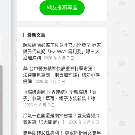
網友投稿專區
最新文章
跨境網購必備工具竟非官方開發？ 專家
與民代質疑「EZ WAY 易利委」曝三大
治理漏洞
2026 年 8 月 7 日
台中警方精準快篩重拳打擊毒駕！
法律雙軌重罰「刑責加罰鍰」切勿心存
僥倖
2026 年 8 月 7 日
《貓娘樂園 世界連結》全新貓娘「棗
子」參戰！草莓、椰子泳裝新裝上線
2026 年 8 月 6 日
冷氣一直開還是關掉省電？夏天變頻冷
氣省錢「3大關鍵」！
2026 年 8 月 6 日
更年期非女性專利！ 專家解析男女更年