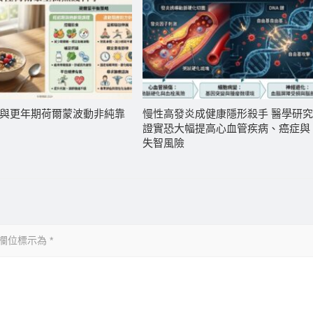
與更年期荷爾蒙波動非純靠
慢性高發炎成健康隱形殺手 醫學研
證實恐大幅提高心血管疾病、癌症與
失智風險
欄位標示為
*