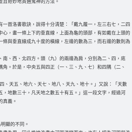
並且奇妙地貫通鬼神的方法。
有一首洛書歌訣，說得十分清楚：「戴九履一，左三右七，二四
中心，畫一條上下的垂直線，上面為龜的頭部，有如戴在上頭的
一條與垂直線成九十度的橫線，左邊的數為三，而右邊的數則為
、南、西、北四方。頭（九）的兩邊為肩，分別為二、四，底
隅角。於是，中央五與四正（一、三、九、七）和四隅（二、
地四、天五、地六、天七、地八、天九、地十。」又說：「天數
五，地數三十，凡天地之數五十有五。」這一段文字，經過河
的真義。
為明顯的不同。