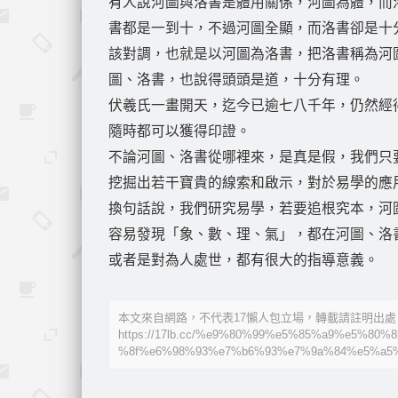
有人說河圖與洛書是體用關係，河圖為體，而
書都是一到十，不過河圖全顯，而洛書卻是十
該對調，也就是以河圖為洛書，把洛書稱為河
圖、洛書，也說得頭頭是道，十分有理。
伏羲氏一畫開天，迄今已逾七八千年，仍然經
隨時都可以獲得印證。
不論河圖、洛書從哪裡來，是真是假，我們只
挖掘出若干寶貴的線索和啟示，對於易學的應
換句話說，我們研究易學，若要追根究本，河
容易發現「象、數、理、氣」，都在河圖、洛
或者是對為人處世，都有很大的指導意義。
本文來自網路，不代表17懶人包立場，轉載請註明出處
https://17lb.cc/%e9%80%99%e5%85%a9%e5%8
%8f%e6%98%93%e7%b6%93%e7%9a%84%e5%a5%