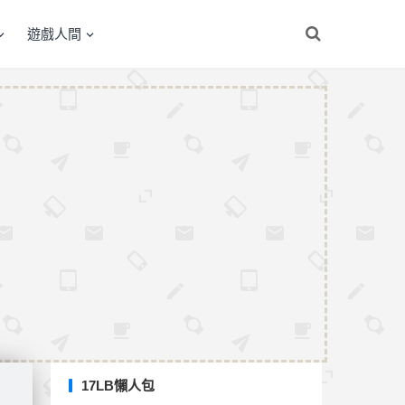
遊戲人間
17LB懶人包