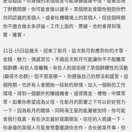
更加穩固。你身邊的某個朋友可能身體健康不佳，或者出現
了財務問題，你可能會施以援手。某個朋友會跟你抱怨你們
共同認識的某個人，或者吐槽職場上的某個人，但這個時期
你不適合做太多評論。工作上面的、票據、合約會得到落
實、確實。
11日-15日這幾天，迎來了新月，這次新月對應到你的才華、
金錢、魅力、情感宮位，不過這次新月可能讓你不不脫離某
個群體–有些人是離職，有些人則是拒絕了某個群體性的活動
(顯得不合群)，但不管是哪一，你遵循自己的想法和感受。這
個時期，也許有人會開始一段新的戀情，加入一個新的工作
環境，得到一個額外的賺錢機會，或得獎金、禮物、中獎等
等。如果你希望成為父母，在新月的影響之下可以好好努力
一下。因為新月的關係，同時海王星的能量被加持，你可能
會我行我素，有些決定最好是跟朋友，信任的人商議一下。
你身邊的某個人可能會想要邀請你合作，合伙做某件事，但