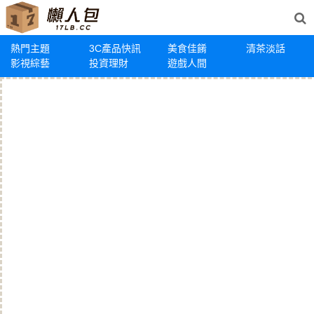
熱門主題
3C產品快訊
美食佳餚
清茶淡話
影視綜藝
投資理財
遊戲人間