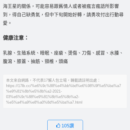
海王星的關係，可能容易跟舊情人或者被瘋言瘋語所影響
到，得自己缺勇氣，但中下旬開始好轉，請勇攻付出行動尋
愛。
健康注意：
乳腺、生殖系統、睡眠、座瘡、燙傷、刀傷、感冒、水腫、
腹瀉、膝蓋、抽筋、頸椎，頭痛
本文來自網路，不代表17懶人包立場，轉載請註明出處：
https://17lb.cc/%e6%9c%88%e4%bb%bd%e6%98%9f%e5%ba%a7
%e9%81%8b%e5%8b%a2-2021-
03%e6%9c%88%e9%81%8b%e5%8b%a2-
%e5%a4%a9%e8%a0%8d%e5%ba%a7.html
105
讚