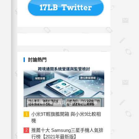
討論熱門
跨境網購必備工具竟非官方開發？ 專
家與民代質疑「EZ WAY 易利委」曝三
小米9T輕旗艦開箱 與小米9比較相
1
機
大治理漏洞
推薦十大 Samsung三星手機人氣排
2
行榜【2021年最新版】