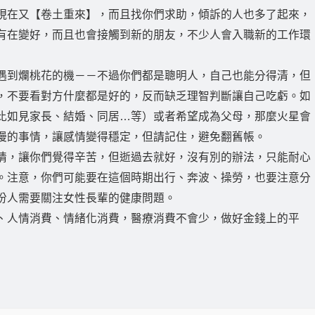
現在又【卷土重來】，而且找你們求助，傾訴的人也多了起來，
有在變好，而且也會接觸到新的朋友，不少人會入職新的工作環
遇到爛桃花的機－－不過你們都是聰明人，自己也能分得清，但
，不要看對方什麼都是好的，反而缺乏理智判斷讓自己吃虧。如
比如見家長、結婚、同居…等）或者希望成為父母，那麼火星會
漫的事情，讓感情變得穩定，但請記住，避免翻舊帳。
情，讓你們覺得辛苦，但逝過去就好，沒有別的辦法，只能耐心
。注意，你們可能要在這個時期出行、奔波、操勞，也要注意分
份人需要關注女性長輩的健康問題。
、人情消費、情緒化消費，醫療消費不會少，做好金錢上的平