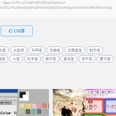
/17lb.cc/%e6%98%9f%e5%ba%a7-
%e7%a7%a4%e5%b0%8d%e5%8d%81%e4%ba%8c%e6%98%9f%e5%ba
138
讚
占星
占星學
天秤座
天蠍座
太陽星座
射手座
瓶座
火星
牡羊座
獅子座
處女座
金牛座
雙子座