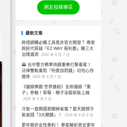
網友投稿專區
最新文章
跨境網購必備工具竟非官方開發？ 專家
與民代質疑「EZ WAY 易利委」曝三大
治理漏洞
2026 年 8 月 7 日
台中警方精準快篩重拳打擊毒駕！
法律雙軌重罰「刑責加罰鍰」切勿心存
僥倖
2026 年 8 月 7 日
《貓娘樂園 世界連結》全新貓娘「棗
子」參戰！草莓、椰子泳裝新裝上線
2026 年 8 月 6 日
冷氣一直開還是關掉省電？夏天變頻冷
氣省錢「3大關鍵」！
2026 年 8 月 6 日
更年期非女性專利！ 專家解析男女更年