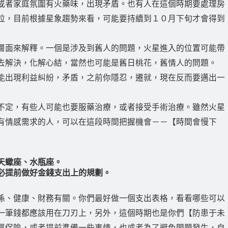
或者家庭氛圍有火藥味，出現矛盾。也有人在這個時期要處理房
拉，目前根據星象趨勢來看，可能要持續到１０月下旬才會得到
層面來解釋。一個是涉及到舊人的問題，火星進入的位置可能帶
去解決，化解心結，當然也可能是舊日桃花，舊情人的問題。
能出現利益糾紛，矛盾，之前你隱忍，遷就，現在反而要邁出一
不定，有些人可能也要服藥治療，或者接受手術治療。雖然火星
有情感需求的人，可以在這段時間把握機會－－【時間會慢下
天蠍座、水瓶座。
必提前做好金錢支出上的規劃。
係、健康、財務有關。你們最好做一個支出表格，看看哪些可以
一筆錢都應該用在刀刃上，另外，這個時期也是你們【防患于未
買保險，或者提前準備一些事情，也或者為了避免問題發生，自