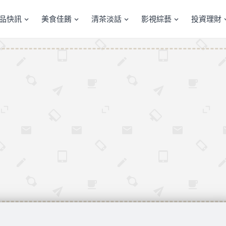
產品快訊
美食佳餚
清茶淡話
影視綜藝
投資理財