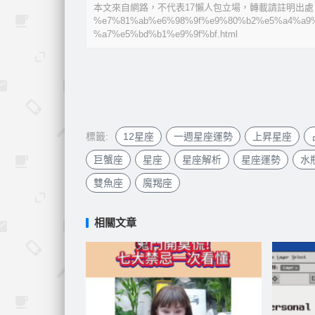
本文來自網路，不代表17懶人包立場，轉載請註明出處：https:/
%e7%81%ab%e6%98%9f%e9%80%b2%e5%a4%a9
%a7%e5%bd%b1%e9%9f%bf.html
標籤:
12星座
一週星座運勢
上昇星座
巨蟹座
星座
星座解析
星座運勢
水
雙魚座
魔羯座
相關文章