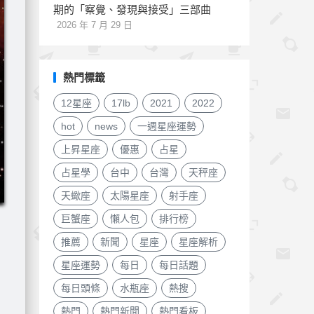
期的「察覺、發現與接受」三部曲
2026 年 7 月 29 日
熱門標籤
12星座
17lb
2021
2022
hot
news
一週星座運勢
上昇星座
優惠
占星
占星學
台中
台灣
天秤座
天蠍座
太陽星座
射手座
巨蟹座
懶人包
排行榜
推薦
新聞
星座
星座解析
星座運勢
每日
每日話題
每日頭條
水瓶座
熱搜
熱門
熱門新聞
熱門看板