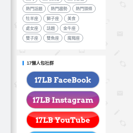
熱門話題
熱門趨勢
熱門頭條
牡羊座
獅子座
美食
處女座
話題
金牛座
雙子座
雙魚座
魔羯座
17懶人包社群