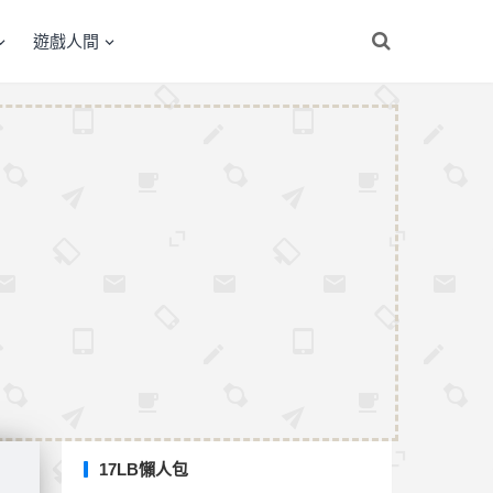
遊戲人間
17LB懶人包