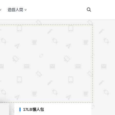
遊戲人間
17LB懶人包