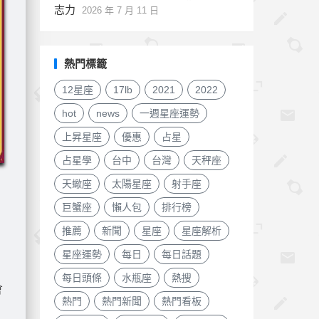
志力
2026 年 7 月 11 日
熱門標籤
12星座
17lb
2021
2022
hot
news
一週星座運勢
上昇星座
優惠
占星
占星學
台中
台灣
天秤座
天蠍座
太陽星座
射手座
巨蟹座
懶人包
排行榜
推薦
新聞
星座
星座解析
星座運勢
每日
每日話題
每日頭條
水瓶座
熱搜
會
熱門
熱門新聞
熱門看板