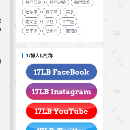
熱門話題
熱門趨勢
熱門頭條
牡羊座
獅子座
美食
我
處女座
話題
金牛座
面
雙子座
雙魚座
魔羯座
17懶人包社群
何