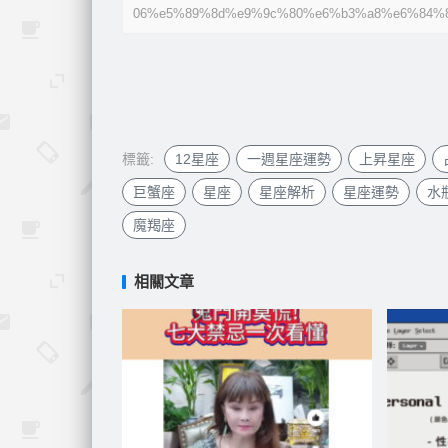
06%e5%89%8d%e9%9c%80%e6%b3%a8%e6%84%8
標籤:
12星座
一週星座運勢
上昇星座
巨蟹座
星座
星座解析
星座運勢
水
魔羯座
相關文章