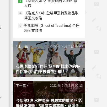
《惡靈古堡7》全流程圖文攻略-懶
3
人包
《洛克人X4》全裝甲及特殊物品取
4
得圖文攻略
對馬戰鬼 (Ghost of Tsushima) 全任
5
務
務圖文攻略
上一篇
2022 年 9 月 2 日 09:40
心理測驗 旅行伴侶 契合度 找出你的好
伴侶讓你出門不被雷包折磨！
下一篇
2022 年 9 月 3 日 09:13
”
今年第3波 水逆星座 最嚴重的重災戶 影
響整體運勢！5星座淪陷事業、財運危