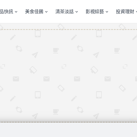
產品快訊
美食佳餚
清茶淡話
影視綜藝
投資理財