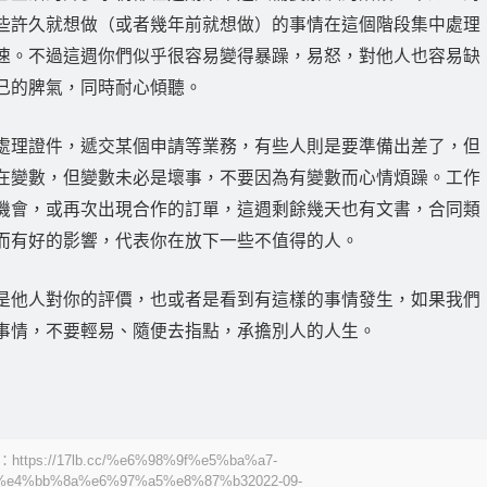
些許久就想做（或者幾年前就想做）的事情在這個階段集中處理
速。不過這週你們似乎很容易變得暴躁，易怒，對他人也容易缺
己的脾氣，同時耐心傾聽。
處理證件，遞交某個申請等業務，有些人則是要準備出差了，但
在變數，但變數未必是壞事，不要因為有變數而心情煩躁。工作
機會，或再次出現合作的訂單，這週剩餘幾天也有文書，合同類
而有好的影響，代表你在放下一些不值得的人。
是他人對你的評價，也或者是看到有這樣的事情發生，如果我們
事情，不要輕易、隨便去指點，承擔別人的人生。
/17lb.cc/%e6%98%9f%e5%ba%a7-
e4%bb%8a%e6%97%a5%e8%87%b32022-09-