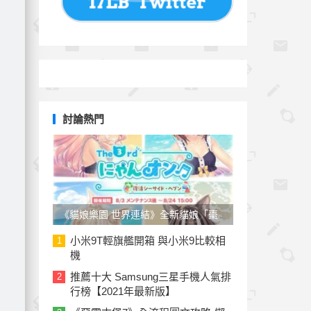
討論熱門
《貓娘樂園 世界連結》全新貓娘「棗
子」參戰！草莓、椰子泳裝新裝上線
小米9T輕旗艦開箱 與小米9比較相
1
機
推薦十大 Samsung三星手機人氣排
2
行榜【2021年最新版】