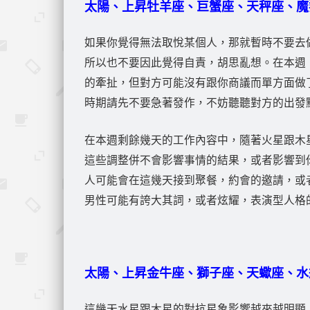
太陽、上
昇
牡羊座、巨蟹座、天秤座、魔
如果你覺得無法取悅某個人，那就暫時不要去
所以也不要因此覺得自責，胡思亂想。在本週
的牽扯，但對方可能沒有跟你商議而單方面做
時期請先不要急著發作，不妨聽聽對方的出發
在本週剩餘幾天的工作內容中，隨著火星跟木
這些調整併不會影響事情的結果，或者影響到
人可能會在這幾天接到聚餐，約會的邀請，或
男性可能有誇大其詞，或者炫耀，表演型人格
太陽、上
昇
金牛座、獅子座、天蠍座、水
這幾天水星跟木星的對抗星象影響越來越明顯