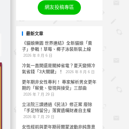
網友投稿專區
最新文章
《貓娘樂園 世界連結》全新貓娘「棗
子」參戰！草莓、椰子泳裝新裝上線
2026 年 8 月 6 日
冷氣一直開還是關掉省電？夏天變頻冷
氣省錢「3大關鍵」！
2026 年 8 月 6 日
更年期非女性專利！ 專家解析男女更年
期的「察覺、發現與接受」三部曲
2026 年 7 月 29 日
立法院三讀通過《民法》修正案 廢除
「手足特留分」落實遺囑財產自主權
2026 年 7 月 29 日
女性經前與更年期荷爾蒙波動非純靠意