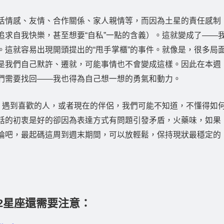
括情感、友情、合作關係、家人親情等，而因為土星的責任感制
追求自我快樂，甚至想要“自私”一點的含義）。這就變成了——
。這就容易出現開頭提出的“甩手掌櫃”的事件。就像是，很多局
是我們自己默許、遷就，可能事情也不會變成這樣。因此在本週
們需要找回——我也得為自己想一想的勇氣和動力。
”，遇到喜歡的人，或者現在的伴侶，我們可能不知道，不懂得如
話的初衷是好的卻因為表達方式有問題引發矛盾，火藥味，如果
論吧，最起碼這周到週末期間，可以放輕鬆，保持現狀最穩定的
2星座還需要注意：