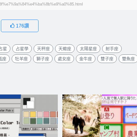
f%e7%9a%84%e4%ba%8b%e9%a0%85.html
176
讚
占星
占星學
天秤座
天蠍座
太陽星座
射手座
瓶座
牡羊座
獅子座
處女座
金牛座
雙子座
雙魚座