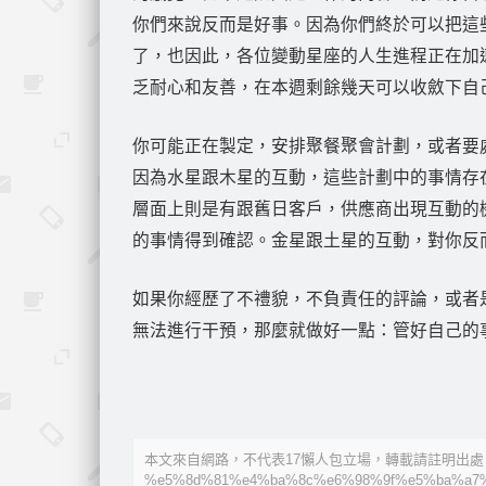
你們來說反而是好事。因為你們終於可以把這
了，也因此，各位變動星座的人生進程正在加
乏耐心和友善，在本週剩餘幾天可以收斂下自
你可能正在製定，安排聚餐聚會計劃，或者要
因為水星跟木星的互動，這些計劃中的事情存
層面上則是有跟舊日客戶，供應商出現互動的
的事情得到確認。金星跟土星的互動，對你反
如果你經歷了不禮貌，不負責任的評論，或者
無法進行干預，那麼就做好一點：管好自己的
本文來自網路，不代表17懶人包立場，轉載請註明出處：https:/
%e5%8d%81%e4%ba%8c%e6%98%9f%e5%ba%a7%