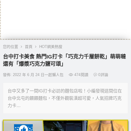
您的位置
首頁
HOT網美熱搜
台中打卡美食 熱門IG打卡「巧克力千層餅乾」萌萌噠
還有「爆漿巧克力鹽可頌」
發佈: 2022 年 6 月 24 日一起懶人包
474
閱讀
0
評論
台中又多了一間IG打卡必訪的麵包店啦！小編發現這間位在
台中北屯的餵餵麵包，不僅外觀裝潢超可愛，人氣招牌巧克
力卡…