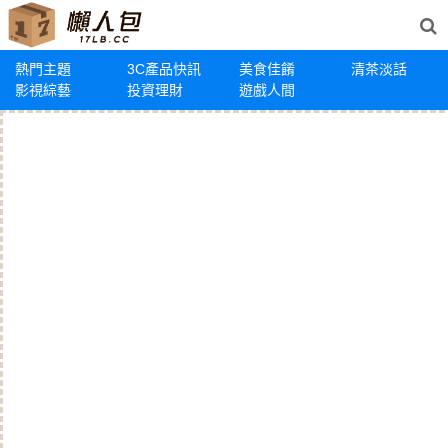
熱門主題
3C產品快訊
美食佳餚
清茶淡話
影視綜藝
投資理財
遊戲人間