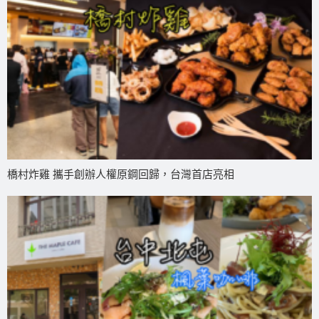
橋村炸雞 攜手創辦人權原鋼回歸，台灣首店亮相