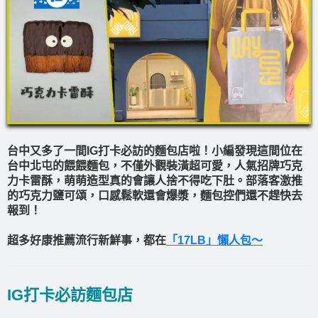
台中又多了一間IG打卡必訪的麵包店啦！小編發現這間位在
台中北屯的餵餵麵包，不僅外觀裝潢超可愛，人氣招牌巧克
力卡雷酥，萌萌造型真的會讓人捨不得吃下肚。部落客激推
的巧克力鹽可頌，口感鬆軟還會爆漿，麵包控們還不趕快去
報到！
超多好康推薦流行新鮮事，都在
「17LB」懶人包～
IG打卡必訪麵包店