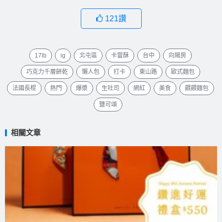
121
讚
17lb
ig
北屯區
卡雷酥
台中
向陽房
巧克力千層餅乾
懶人包
打卡
東山路
歐式麵包
法國長棍
熱門
爆漿
生吐司
網紅
美食
餵餵麵包
鹽可頌
相關文章