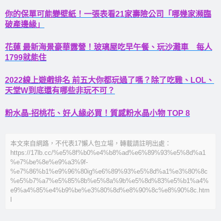
你的保單可能變壁紙！一張表看21家壽險公司「哪幾家瀕臨
破產邊緣」
花蓮 最新海景豪華露營！玻璃屋吃早午餐、玩沙灘車 每人
1799就能住
2022線上遊戲排名 前五大你都玩過了嗎？除了吃雞、LOL、
天堂W到底還有哪些非玩不可？
粉水晶-招桃花、好人緣必買！質感粉水晶小物 TOP 8
本文來自網路，不代表17懶人包立場，轉載請註明出處：
https://17lb.cc/%e5%8f%b0%e4%b8%ad%e6%89%93%e5%8d%a1
%e7%be%8e%e9%a3%9f-
%e7%86%b1%e9%96%80ig%e6%89%93%e5%8d%a1%e3%80%8c
%e5%b7%a7%e5%85%8b%e5%8a%9b%e5%8d%83%e5%b1%a4%
e9%a4%85%e4%b9%be%e3%80%8d%e8%90%8c%e8%90%8c.htm
l