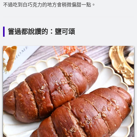
不過吃到白巧克力的地方會稍微偏甜一點。
嘗過都說讚的：鹽可頌