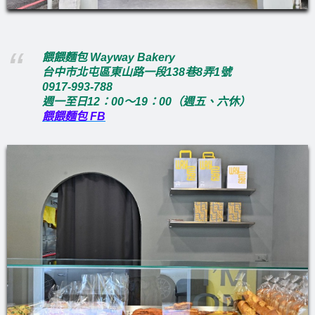
餵餵麵包 Wayway Bakery
台中市北屯區東山路一段138巷8弄1號
0917-993-788
週一至日12：00～19：00（週五、六休）
餵餵麵包 FB