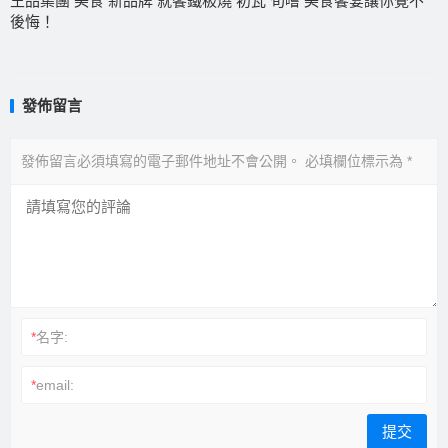
王品集團 美食 新品牌 就饗鐵板燒 初瓦 旬嚐 美食饗宴讓你覺不
後悔！
發佈留言
發佈留言必須填寫的電子郵件地址不會公開。
必填欄位標示為
*
*
名字:
*
email: