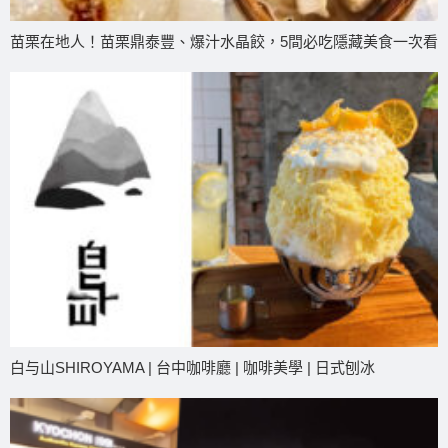
苗栗在地人！苗栗鼎泰豐、爆汁水晶餃，5間必吃隱藏美食一次看
白与山SHIROYAMA | 台中咖啡廳 | 咖啡美學 | 日式刨冰