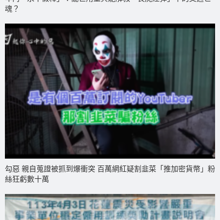
魂？
勾惡 親自蒐證被抓到爆衝突 百萬網紅疑割韭菜「推加密貨幣」粉
絲狂虧數十萬