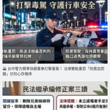
台中警方精準快篩重拳打擊毒駕！ 法律雙軌重罰「刑責加罰
鍰」切勿心存僥倖