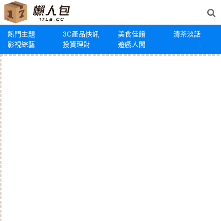
熱門主題
3C產品快訊
美食佳餚
清茶淡話
影視綜藝
投資理財
遊戲人間