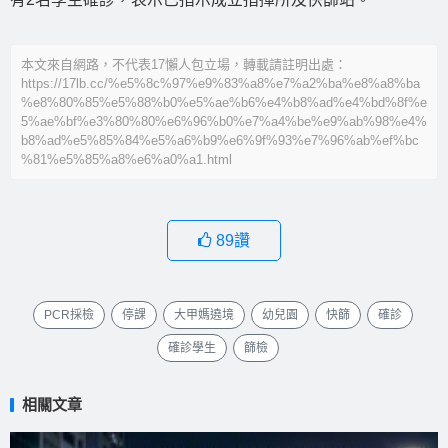
本文來自網路，不代表17懶人包立場，轉載請註明出處：
https://17lb.cc/%e5%8c%97%e9%83%a8%e7%a2%ba%e8%a8%ba
%e8%80%85%e5%88%b0%e5%ae%b6%e4%b8%ad%e4%bd%8f%e
5%ae%bf%e3%80%80%e6%96%b0%e7%a4%be%e9%ab%98%e4%
b8%ad%e5%85%84%e5%a6%b9%e6%9f%93%e7%96%ab%ef%bc
%81%e5%85%a8%e6%a0%a1.html
89
讚
PCR採檢
停課
大甲媽遶境
幼兒園
快篩
確診
確診學生
篩檢
相關文章