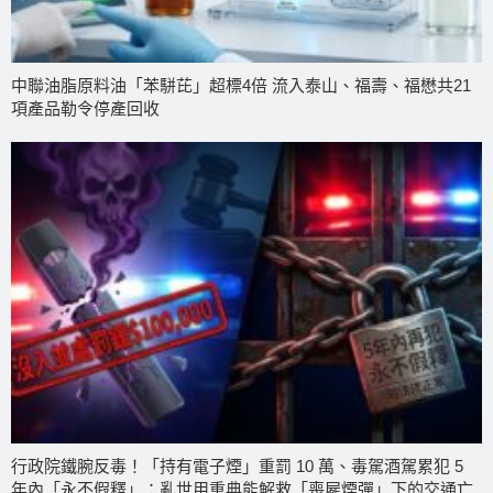
中聯油脂原料油「苯駢芘」超標4倍 流入泰山、福壽、福懋共21
項產品勒令停產回收
行政院鐵腕反毒！「持有電子煙」重罰 10 萬、毒駕酒駕累犯 5
年內「永不假釋」：亂世用重典能解救「喪屍煙彈」下的交通亡