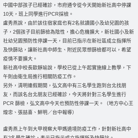
中國中部孩子已經確診，市府通令從今天開始新社高中停課
10天，班上同學進行PCR採檢。
盧秀燕說，由於該住宿家庭也有2名就讀國小及幼兒園的孩
子，2個孩子目前篩檢為陰性，擔心危機擴大，新社國小及新
社幼兒園預防性停課一天，目前已指示在新社區成立指揮所
及快篩站，讓新社高中師生、附近民眾想篩檢都可以，希望
疫情不要擴大。
新社高中校長歐靜瑜說，學校已從上午起實施線上教學，下
午則由衛生局進行相關防疫工作。
另外，清明連假期間，弘文高中有三名學生跑到台北找朋
友，而該名台北朋友已經確診，今天將針對三名學生進行
PCR 篩檢，弘文高中今天也預防性停課一天。（地方中心王
煌忠、張喆喜、鮮明／台中報導）
盧秀燕上午到大甲視察大甲媽遶境防疫工作，針對新社高中
有2名學生確診，表示已指示成立指揮所及快篩站。