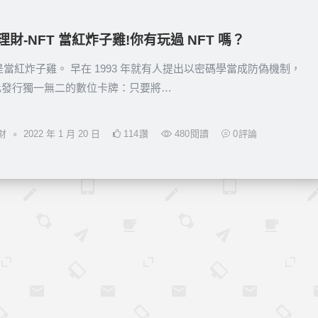
理財-NFT 當紅炸子雞!你有玩過 NFT 嗎？
 是當紅炸子雞。 早在 1993 年就有人提出以密碼學當成防偽機制，
此發行獨一無二的數位卡牌：只要將…
•
財
2022 年 1 月 20 日
114
讚
480
閱讀
0
評論