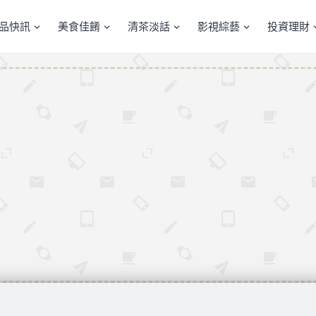
產品快訊
美食佳餚
清茶淡話
影視綜藝
投資理財