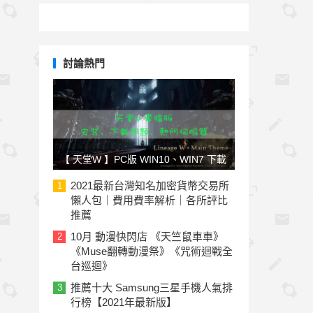
討論熱門
【 天堂W 】PC版 WIN10、WIN7 下載
安裝教學，實況主推薦 解決
2021最新台灣知名加密貨幣交易所
1
懶人包｜費用費率解析｜各所評比
xinput1_4.dll
推薦
10月 動漫快閃店 《天竺鼠車車》
2
《Muse翻轉動漫祭》《咒術迴戰全
台巡迴》
推薦十大 Samsung三星手機人氣排
3
行榜【2021年最新版】