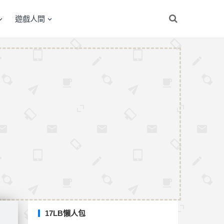
遊戲人間
17LB懶人包