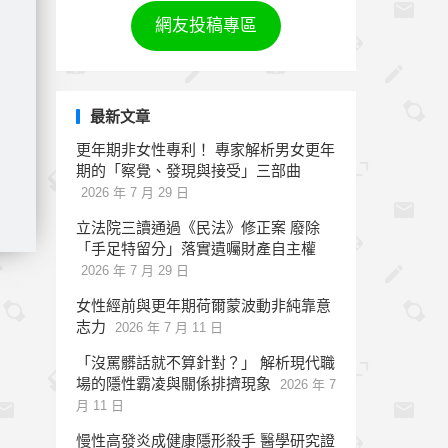
網友投稿專區
最新文章
更年期非女性專利！ 專家解析男女更年
期的「察覺、發現與接受」三部曲
2026 年 7 月 29 日
立法院三讀通過《民法》修正案 廢除
「手足特留分」落實遺囑財產自主權
2026 年 7 月 29 日
女性經前與更年期荷爾蒙波動非純靠意
志力
2026 年 7 月 11 日
「沒罵髒話就不算針對？」 解析現代職
場的隱性霸凌與關係排擠現象
2026 年 7
月 11 日
慢性高發炎成健康隱形殺手 醫學研究證