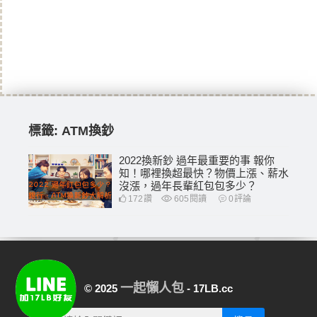
標籤:
ATM換鈔
2022換新鈔 過年最重要的事 報你
知！哪裡換超最快？物價上漲、薪水
沒漲，過年長輩紅包包多少？
172
讚
605
閱讀
0
評論
一起懶人包
© 2025
- 17LB.cc