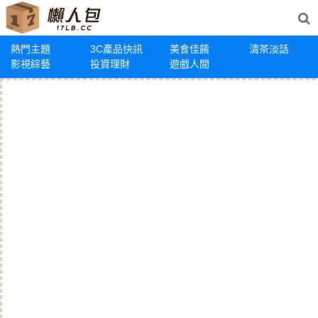
熱門主題
3C產品快訊
美食佳餚
清茶淡話
影視綜藝
投資理財
遊戲人間