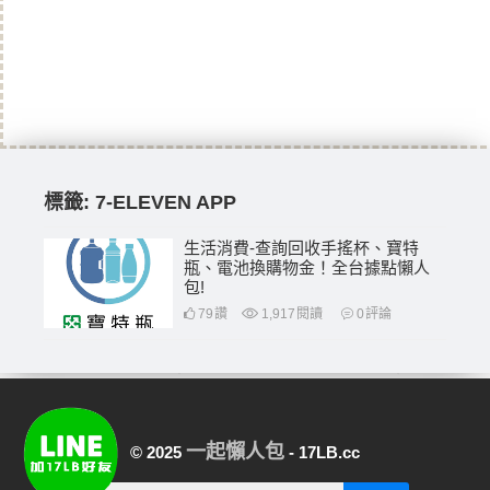
標籤:
7-ELEVEN APP
生活消費-查詢回收手搖杯、寶特
瓶、電池換購物金！全台據點懶人
包!
79
讚
1,917
閱讀
0
評論
一起懶人包
© 2025
- 17LB.cc