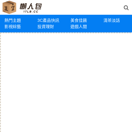
熱門主題
3C產品快訊
美食佳餚
清茶淡話
影視綜藝
投資理財
遊戲人間