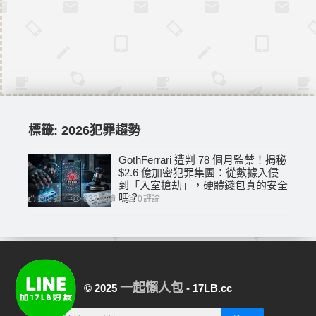
標籤:
2026犯罪趨勢
GothFerrari 遭判 78 個月監禁！揭秘
$2.6 億加密犯罪集團：從數據入侵
到「入室搶劫」，硬體錢包真的安全
嗎？
148
讚
633
閱讀
0
評論
一起懶人包
© 2025
- 17LB.cc