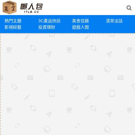
熱門主題
3C產品快訊
美食佳餚
清茶淡話
影視綜藝
投資理財
遊戲人間