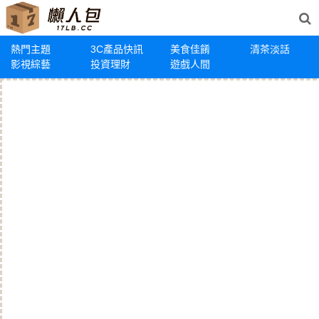
熱門主題
3C產品快訊
美食佳餚
清茶淡話
影視綜藝
投資理財
遊戲人間