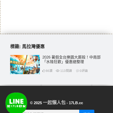
標籤:
馬拉灣優惠
2026 暑假全台樂園大廝殺！中南部
「水陸狂歡」優惠總整理
66
讚
113
閱讀
0
評論
一起懶人包
© 2025
- 17LB.cc