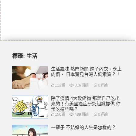
標籤:
生活
生活趣味 熱門新聞 妹子內衣、晚上
肉償、 日本驚見台灣人低素質？！
112
讚
316
閱讀
0
評論
除了疫情 4大致癌物 都是自己吃出
來的！有美國癌症研究組織提供 你
常吃這些嗎？
150
讚
489
閱讀
0
評論
一輩子 不結婚的人生是怎樣的？