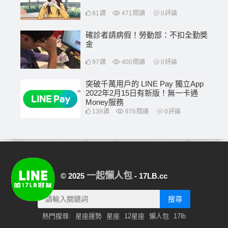
81
讚
471
閱讀
0
評論
確診者請病假！勞動部：不扣全勤奬
金
97
讚
400
閱讀
0
評論
突破千萬用戶的 LINE Pay 獨立App
2022年2月15日有新版！無一卡通
Money服務
139
讚
876
閱讀
0
評論
一起懶人包
© 2025
- 17LB.cc
搜尋
熱門搜尋:
星座運勢
星座
12星座
懶人包
17lb