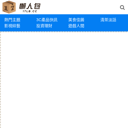
熱門主題
3C產品快訊
美食佳餚
清茶淡話
影視綜藝
投資理財
遊戲人間