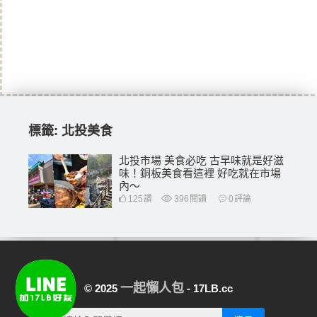
標籤:
北投美食
北投市場 美食必吃 古早味就是好滋
味！銅板美食看這裡 好吃就在市場
內～
125
讚
396
閱讀
0
評論
一起懶人包
© 2025
- 17LB.cc