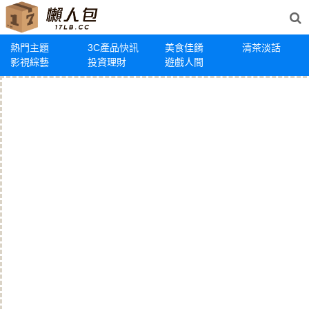
熱門主題
3C產品快訊
美食佳餚
清茶淡話
影視綜藝
投資理財
遊戲人間