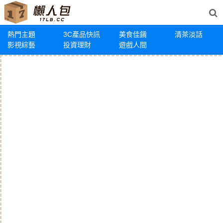
熱門主題
3C產品快訊
美食佳餚
清茶淡話
影視綜藝
投資理財
遊戲人間