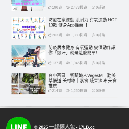
196
讚
2,473
閱讀
0
評論
防疫在家運動 肌耐力 有氧運動 HOT
13款 健身App推薦 ！
203
讚
1,380
閱讀
0
評論
防疫居家健身 有氧運動 幾個動作讓
你「爆汗」就是這麼簡單!
137
讚
1,045
閱讀
0
評論
台中西區｜饗蔬職人VegesM｜勤美
草悟道 美村路｜素食 蔬菜滷味 美食
推薦
214
讚
1,250
閱讀
0
評論
一起懶人包
© 2025
- 17LB.cc