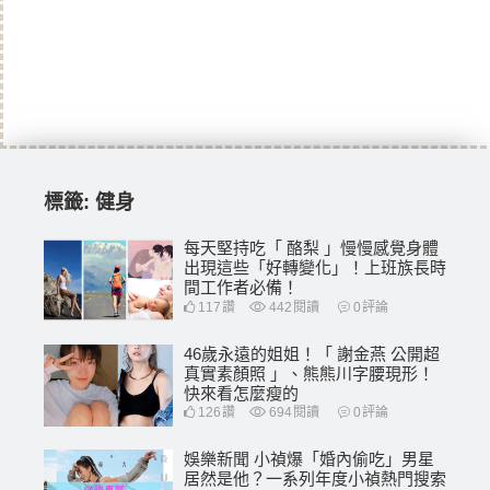
標籤:
健身
每天堅持吃「 酪梨 」慢慢感覺身體
出現這些「好轉變化」！上班族長時
間工作者必備！
117
讚
442
閱讀
0
評論
46歲永遠的姐姐！「 謝金燕 公開超
真實素顏照 」、熊熊川字腰現形！
快來看怎麼瘦的
126
讚
694
閱讀
0
評論
娛樂新聞 小禎爆「婚內偷吃」男星
居然是他？一系列年度小禎熱門搜索