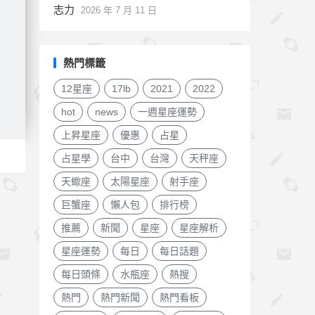
志力
2026 年 7 月 11 日
熱門標籤
12星座
17lb
2021
2022
hot
news
一週星座運勢
上昇星座
優惠
占星
占星學
台中
台灣
天秤座
天蠍座
太陽星座
射手座
巨蟹座
懶人包
排行榜
推薦
新聞
星座
星座解析
星座運勢
每日
每日話題
每日頭條
水瓶座
熱搜
熱門
熱門新聞
熱門看板