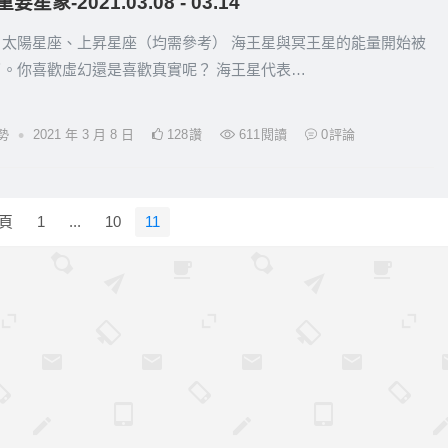
要星象-2021.03.08 - 03.14
：太陽星座、上昇星座（均需參考） 海王星與冥王星的能量開始被
了。你喜歡虛幻還是喜歡真實呢？ 海王星代表…
•
勢
2021 年 3 月 8 日
128
讚
611
閱讀
0
評論
頁
1
...
10
11