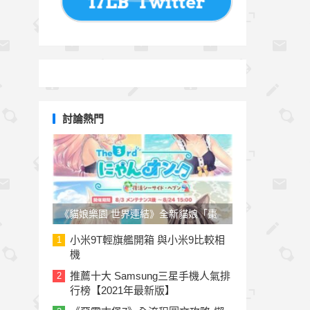
討論熱門
《貓娘樂園 世界連結》全新貓娘「棗
子」參戰！草莓、椰子泳裝新裝上線
小米9T輕旗艦開箱 與小米9比較相
1
機
推薦十大 Samsung三星手機人氣排
2
行榜【2021年最新版】