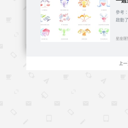
一週重
參考
啟動
星座運
文
上一
章
分
頁