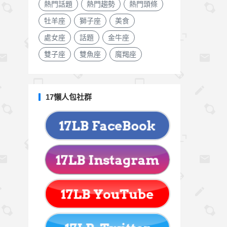
熱門話題
熱門趨勢
熱門頭條
牡羊座
獅子座
美食
處女座
話題
金牛座
雙子座
雙魚座
魔羯座
17懶人包社群