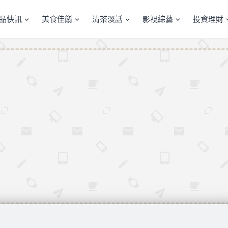
產品快訊
美食佳餚
清茶淡話
影視綜藝
投資理財