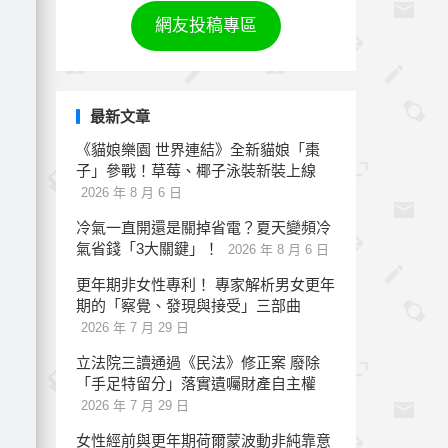
網友投稿專區
最新文章
《貓娘樂園 世界連結》全新貓娘「棗
子」參戰！草莓、椰子泳裝新裝上線
2026 年 8 月 6 日
冷氣一直開還是關掉省電？夏天變頻冷
氣省錢「3大關鍵」！
2026 年 8 月 6 日
更年期非女性專利！ 專家解析男女更年
期的「察覺、發現與接受」三部曲
2026 年 7 月 29 日
立法院三讀通過《民法》修正案 廢除
「手足特留分」落實遺囑財產自主權
2026 年 7 月 29 日
女性經前與更年期荷爾蒙波動非純靠意