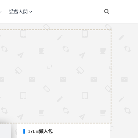
遊戲人間
17LB懶人包