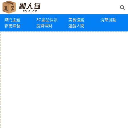
熱門主題
3C產品快訊
美食佳餚
清茶淡話
影視綜藝
投資理財
遊戲人間