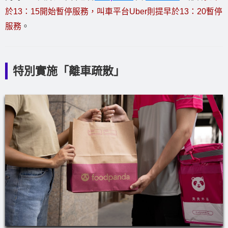
於13：15開始暫停服務，叫車平台Uber則提早於13：20暫停
服務
。
特別實施「離車疏散」