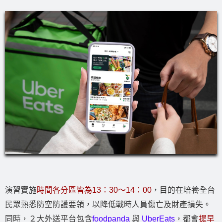
演習實施
時間各分區皆為13：30～14：00
，目的在培養全台
民眾熟悉防空防護要領，以降低戰時人員傷亡及財產損失。
同時，２大外送平台包含
foodpanda
與
UberEats
，都會
提早