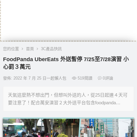
您的位置
首頁
3C產品快訊
FoodPanda UberEats 外送暫停 7/25至7/28演習 小
心罰３萬元
發佈: 2022 年 7 月 25 日一起懶人包
519
閱讀
0
評論
天氣這麼熱不想出門，但想叫外送的人，從25日起連４天可
要注意了！配合萬安演習２大外送平台包含foodpanda…