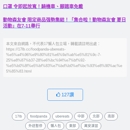
口罩 令即起放寬！騎機車、腳踏車免戴
動物森友會 限定商品强勢集結！「集合啦！動物森友會 夏日
活動」在7-11舉行
本文來自網路，不代表17懶人包立場，轉載請註明出處：
https://17lb.cc/foodpanda-ubereats-
%e5%a4%96%e9%80%81%e6%9a%ab%e5%81%9c-7-
25%e8%87%b37-28%e6%bc%94%e7%bf%92-
%e5%b0%8f%e5%bf%83%e7%bd%b0%ef%bc%93%e8%90%ac%e
5%85%83.html
127
讚
17lb
foodpanda
ubereats
中部
北部
南部
外送暫停
懶人包
東部
萬安演習