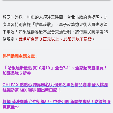
想要叫外送、叫車的人須注意時間，台北市政府也提醒，此
次演習特別實施「離車疏散」，車子就算熄火後人員也必須
下車喔！如果經勸導後不配合交通管制，將依照民防法第25
條規定，
裁處新台幣３萬元以上、15萬元以下罰鍰
。
熱門點閱主題文章：
「 哈根達斯優惠 買10送10 」全台7-11、全家超商直接買！
加碼品脫６折券
CHLIV X 點點心 跨界聯名!九份知名黑色精品咖啡 登入桃園
絲襪奶茶 MIX 咖啡 蹦出新口感！
輕煙 蒜味肉羹 台中近逢甲、中央公園 新開美食點！吃得舒服
氣氛佳～