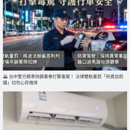
台中警方精準快篩重拳打擊毒駕！ 法律雙軌重罰「刑責加罰
鍰」切勿心存僥倖