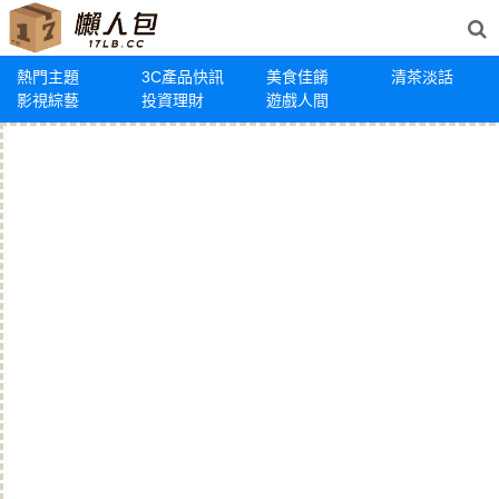
熱門主題
3C產品快訊
美食佳餚
清茶淡話
影視綜藝
投資理財
遊戲人間