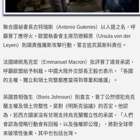
聯合國祕書長古特瑞斯（Antonio Guterres）以人道之名，呼
籲普丁應停火。歐盟執委會主席范德賴恩（Ursula von der
Leyen）則譴責俄羅斯攻擊行動，誓言追究莫斯科責任。
法國總統馬克宏（Emmanuel Macron）批評普丁違背承諾，
呼籲歐盟給予制裁。中國大陸外交部長王毅也表示，「各國
的主權、獨立和領土完整都應當得到尊重和維護」。
英國首相強生（Boris Johnson）則直言，普丁公然侵犯烏克
蘭主權及領土完整性，是對《明斯克協議》的否定。他認
為，若西方國家沒有兌現支持烏克蘭獨立性的承諾，「人們
會認為侵略行動會有回報，以及強權即公理」，將對全球帶
來破壞性後果，其中也包括台灣。