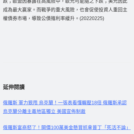
跌；歐盟因暴露在高風險中，歐元可能隨之下跌；美元因此
成為最大贏家。而戰爭的重大風險，也會促使投資人重回主
權債券市場，導致公債殖利率緩升。(20220225)
延伸閱讀
俄羅斯 軍力狠甩 烏克蘭！一張表看懂輾壓18倍 俄羅斯承認
烏克蘭分離主義地區獨立 美國宣佈制裁
俄羅斯富商怒了！開價100萬美金懸賞抓拿普丁「死活不論」