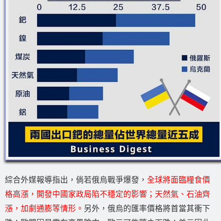
綜合外媒報導指出，倘若俄烏戰爭爆發，
全球將面臨糧食價
格高漲，開發中國家政局陷不穩定的影響；天然氣、石油齊
漲，加劇通膨等情形。
另外，俄烏的匯率價格將首當其衝下