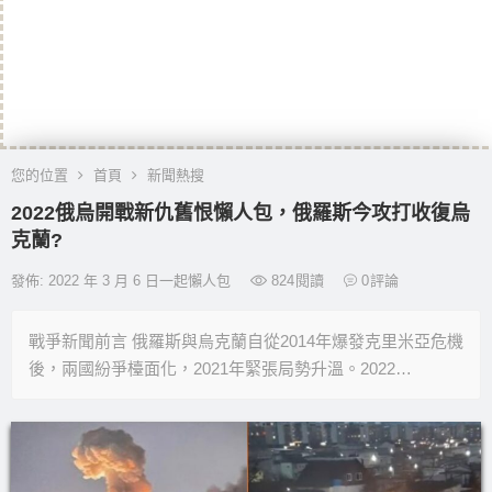
您的位置
首頁
新聞熱搜
2022俄烏開戰新仇舊恨懶人包，俄羅斯今攻打收復烏
克蘭?
發佈: 2022 年 3 月 6 日一起懶人包
824
閱讀
0
評論
戰爭新聞前言 俄羅斯與烏克蘭自從2014年爆發克里米亞危機
後，兩國紛爭檯面化，2021年緊張局勢升溫。2022…