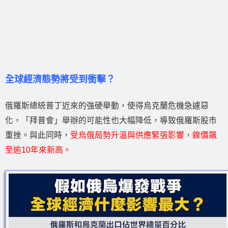
全球經濟態勢將受到衝擊？
俄羅斯總統普丁近來的強硬舉動，使得烏克蘭危機急遽惡
化，「拜普會」舉辦的可能性也大幅降低，導致俄羅斯股市
重挫。與此同時，
受烏俄局勢升溫與供應緊張影響，鎳價飆
至逾10年來新高。