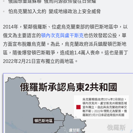
俄國想重建蘇聯 俄烏同源欲恢復往日榮耀
怕烏克蘭加入北約 變成地緣政治上安全威脅
2014年，緊鄰俄羅斯、位處烏克蘭東部的頓巴斯地區中，以
俄文為主要語言的
頓內次克與盧干斯克
也仿效發起公投，單
方面宣布脫離烏克蘭。為此，烏克蘭政府派兵鎮壓頓巴斯地
區，隨後爆發頓巴斯戰爭，造成逾1.4萬人喪命。這也是普丁
2022年2月21日宣布獨立的兩地區。