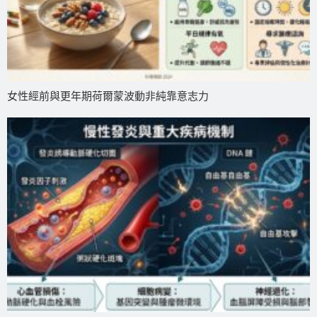
女性經前與更年期荷爾蒙波動非純靠意志力