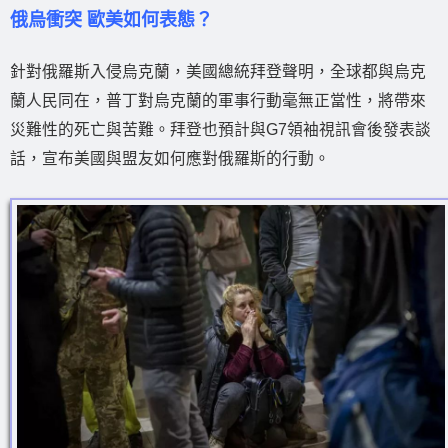
俄烏衝突 歐美如何表態？
針對俄羅斯入侵烏克蘭，美國總統拜登聲明，全球都與烏克
蘭人民同在，普丁對烏克蘭的軍事行動毫無正當性，將帶來
災難性的死亡與苦難。拜登也預計與G7領袖視訊會後發表談
話，宣布美國與盟友如何應對俄羅斯的行動。