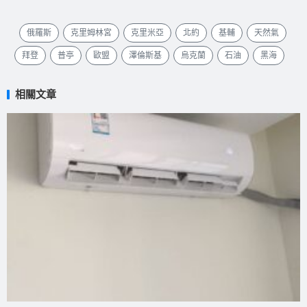
俄羅斯
克里姆林宮
克里米亞
北約
基輔
天然氣
拜登
普亭
歐盟
澤倫斯基
烏克蘭
石油
黑海
相關文章