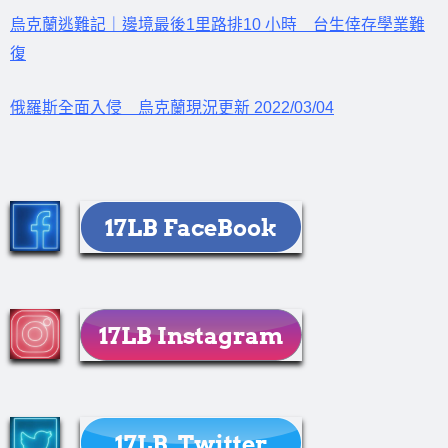
烏克蘭逃難記｜邊境最後1里路排10 小時 台生倖存學業難
復
俄羅斯全面入侵 烏克蘭現況更新 2022/03/04