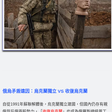
俄烏矛盾遠因：烏克蘭獨立 VS 收復烏克蘭
自從1991年蘇聯解體後，烏克蘭獨立建國，但國內仍存有親
俄與反俄兩股勢力，「
收復烏克蘭
」也成為俄羅斯總統普丁