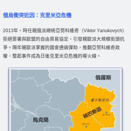
俄烏衝突近因：克里米亞危機
2013年，時任親俄派總統亞努科維奇（Viktor Yanukovych）
拒絕簽署與歐盟的自由貿易協定，引發親歐派大規模街頭抗
爭。隔年親歐派掌握的國會通過彈劾，推翻亞努科維奇政
權，整起事件成為日後克里米亞危機的導火線。