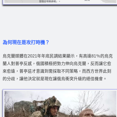
為何現在是攻打時機？
烏克蘭媒體在2021年年底民調結果顯示，有高達81％的烏克
蘭人對普亭反感，俄國積極把勢力伸向烏克蘭，反而讓它愈
來愈遠，普亭這才意識到需採取不同策略，而西方世界此刻
的分歧，讓他決定就是現在讓俄烏衝突升級的絕佳機會。