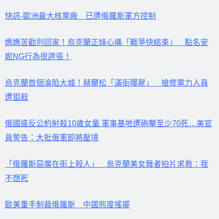
快訊-歐洲最大核電廠 已遭俄羅斯軍方控制
媽媽苦勸別回家！烏克蘭正妹心痛「戰爭快結束」 點名安
妮NG行為很誇張！
烏克蘭首個淪陷大城！赫爾松「滿街曝屍」 搶修電力人員
遭狙殺
俄國違反公約射殺10歲女童 軍事基地遭砲擊至少70死…美官
員警告：大批俄軍即將壓境
「俄羅斯惡魔在街上殺人」 烏克蘭美女舞者拍片求救：我
不想死
歐美重手制裁俄羅斯 中國態度搖擺