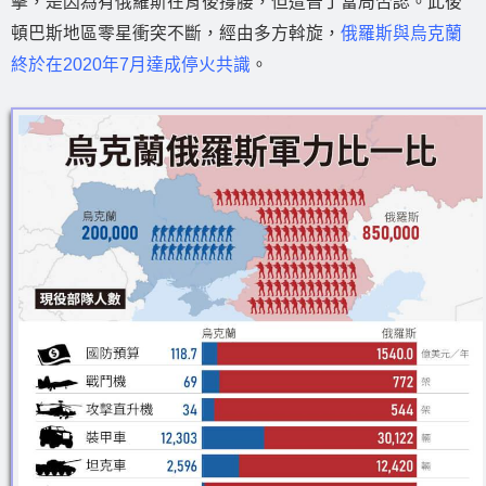
擊，是因為有俄羅斯在背後撐腰，但遭普丁當局否認。此後
頓巴斯地區零星衝突不斷，經由多方斡旋，
俄羅斯與烏克蘭
終於在2020年7月達成停火共識
。