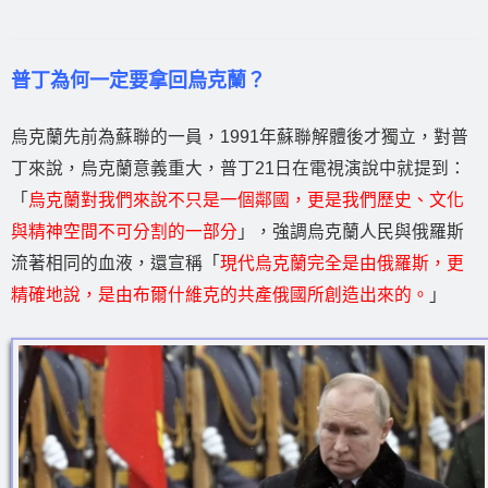
普丁為何一定要拿回烏克蘭？
烏克蘭先前為蘇聯的一員，1991年蘇聯解體後才獨立，對普
丁來說，烏克蘭意義重大，普丁21日在電視演說中就提到：
「
烏克蘭對我們來說不只是一個鄰國，更是我們歷史、文化
與精神空間不可分割的一部分
」，強調烏克蘭人民與俄羅斯
流著相同的血液，還宣稱「
現代烏克蘭完全是由俄羅斯，更
精確地說，是由布爾什維克的共產俄國所創造出來的。
」