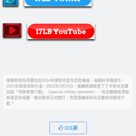
俄羅斯與烏克蘭自從2014年爆發克里米亞危機後，兩國紛爭檯面化，
2021年緊張局勢升溫。2022年2月24日，俄羅斯總統普丁下令對烏克蘭
採取「特殊軍事行動」（special military operation），烏克蘭總統澤倫
斯基宣布戒嚴，俄烏戰爭正式開打，究竟俄羅斯與烏克蘭為何衝突不
斷？
101
讚