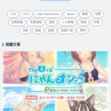
17lb
2021
Little Nightmares
Steam
優惠
免費
免費遊戲
免費領取
冒險
小小夢魘
懸疑
步驟
活動
解謎
遊戲
遊戲介紹
限時
相關文章