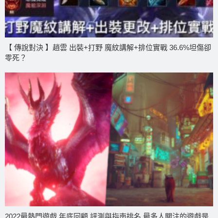
【 傳說對決 】趙雲 出裝+打野 魔紋講解+排位實戰 36.6%坦傷卻
零死？
2022最熱門遊戲 年底回顧 評測與指南排名 最多人關注的遊戲是