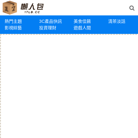
熱門主題
3C產品快訊
美食佳餚
清茶淡話
影視綜藝
投資理財
遊戲人間