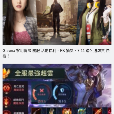
Garena 黎明覺醒 開服 活動福利、FB 抽獎、7-11 聯名送虛寶 快
看！