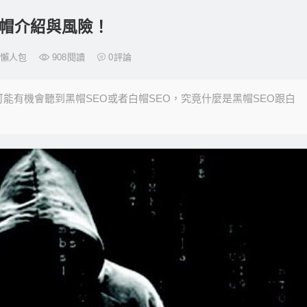
黑帽介紹與風險！
一起懶人包
908
閱讀
0
評論
能有機會聽到黑帽SEO或者白帽SEO，究竟什麼是黑帽SEO跟白