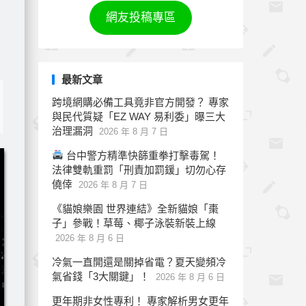
網友投稿專區
最新文章
跨境網購必備工具竟非官方開發？ 專家
與民代質疑「EZ WAY 易利委」曝三大
治理漏洞
2026 年 8 月 7 日
台中警方精準快篩重拳打擊毒駕！
法律雙軌重罰「刑責加罰鍰」切勿心存
僥倖
2026 年 8 月 7 日
《貓娘樂園 世界連結》全新貓娘「棗
子」參戰！草莓、椰子泳裝新裝上線
2026 年 8 月 6 日
冷氣一直開還是關掉省電？夏天變頻冷
氣省錢「3大關鍵」！
2026 年 8 月 6 日
更年期非女性專利！ 專家解析男女更年