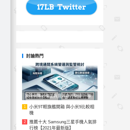
討論熱門
跨境網購必備工具竟非官方開發？ 專
家與民代質疑「EZ WAY 易利委」曝三
小米9T輕旗艦開箱 與小米9比較相
1
機
大治理漏洞
推薦十大 Samsung三星手機人氣排
2
行榜【2021年最新版】