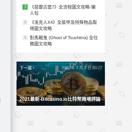
《惡靈古堡7》全流程圖文攻略-懶
3
人包
《洛克人X4》全裝甲及特殊物品取
4
得圖文攻略
對馬戰鬼 (Ghost of Tsushima) 全任
5
務圖文攻略
下一篇
2021 年 3 月 5 日 03:27
2021最新-Bitcasino.io比特幣賭場評論
關