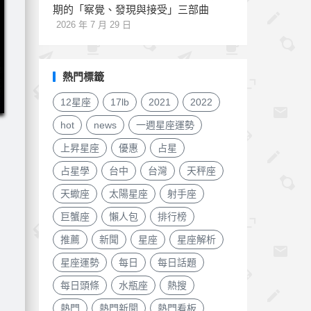
期的「察覺、發現與接受」三部曲
2026 年 7 月 29 日
熱門標籤
12星座
17lb
2021
2022
hot
news
一週星座運勢
上昇星座
優惠
占星
占星學
台中
台灣
天秤座
天蠍座
太陽星座
射手座
巨蟹座
懶人包
排行榜
推薦
新聞
星座
星座解析
星座運勢
每日
每日話題
每日頭條
水瓶座
熱搜
熱門
熱門新聞
熱門看板