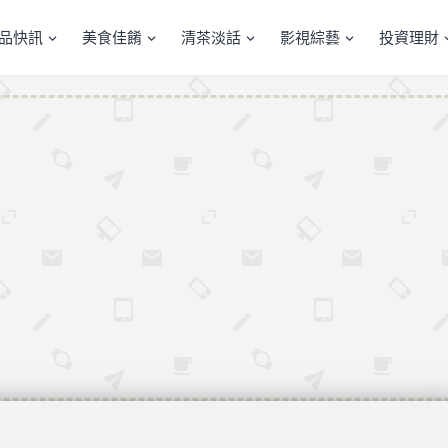
產品快訊
美食佳餚
清茶淡話
影視綜藝
投資理財