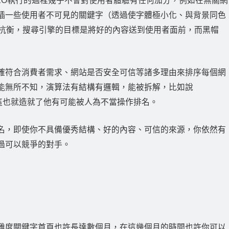
EO執行的過程幾乎不會對使用者體驗有任何加分，例如在無關網
插一些使用者不可見的關鍵字（透過使字體極小化、與背景同色
擎抗衡，搜尋引擎的目標是將好的內容送到使用者面前，而黑帽
確符合消費者需求、網站是否安全可信等諸多理由來排序每個網
能無所不知，演算法有結構有邏輯，能被拆解，比如說
質。這也就造就了他有可能被人為不當操作排名。
名，即使你不具備優秀結構、好的內容、可信的來源，你依然有
過可以競爭的對手。
難度關鍵字首頁也許長達數個月，在這幾個月的時間也許你可以