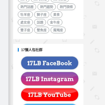
熱門話題
熱門趨勢
熱門頭條
牡羊座
獅子座
美食
處女座
話題
金牛座
雙子座
雙魚座
魔羯座
17懶人包社群