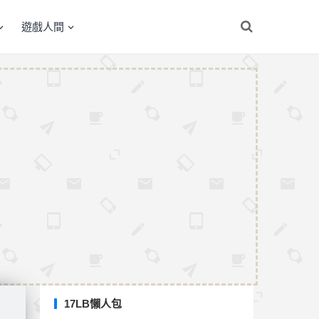
遊戲人間
17LB懶人包