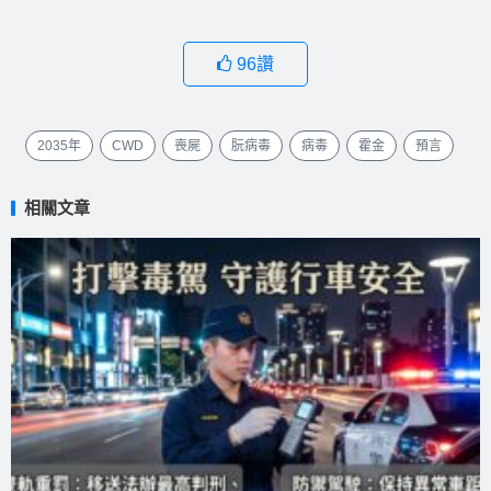
96
讚
2035年
CWD
喪屍
朊病毒
病毒
霍金
預言
相關文章