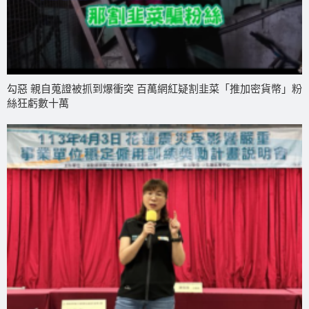
勾惡 親自蒐證被抓到爆衝突 百萬網紅疑割韭菜「推加密貨幣」粉
絲狂虧數十萬