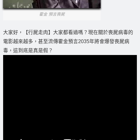
霍金 預言喪屍
大家好，【行屍走肉】大家都看過嗎？現在關於喪屍病毒的
電影越來越多，甚至流傳霍金預言2035年將會爆發喪屍病
毒，這到底是真是假？