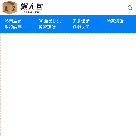
熱門主題
3C產品快訊
美食佳餚
清茶淡話
影視綜藝
投資理財
遊戲人間