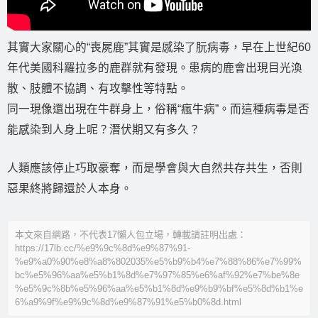
其實大家關心的“喪屍鹿”其實是感染了朊病毒，早在上世紀60
年代美國科羅拉多的鹿群就有發現。患病的鹿會出現目光渙
散、肢體不協調、有攻擊性等特點。
同一現像還出現在牛群身上，俗稱“瘋牛病”。而這種病毒是否
能感染到人身上呢？潛伏期又有多久？
人類應該停止巧取豪奪，而是學會與大自然共存共生，否則
惡果終將歸還於人本身。
本文來自網路，不代表17懶人包立場，轉載請註明出處：
https://17lb.cc/%e9%9c%8d%e9%87%91-
%e9%a0%90%e8%a8%802035%e5%b9%b4%e7%88%86%e7%99%
bc%e5%96%aa%e5%b1%8d%e7%97%85%e6%af%92%e7%be%8e
%e5%9c%8b%e5%96%aa%e5%b1%8d%e9%b9%bf%e5%8d%b1%e
6%a9%9f%e9%9c%8d%e9%87%91%e5%b0%8d.html