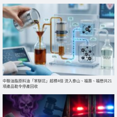
中聯油脂原料油「苯駢芘」超標4倍 流入泰山、福壽、福懋共21
項產品勒令停產回收