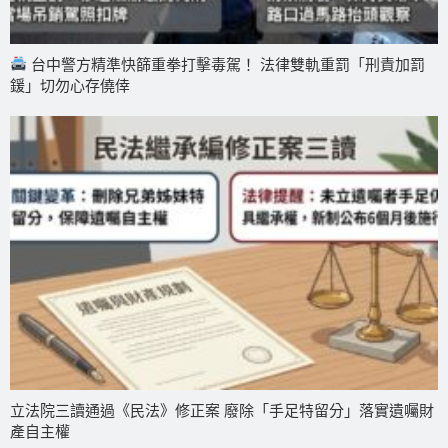
台中警方精準快篩重拳打擊毒駕！ 法律雙軌重罰「刑責加罰
鍰」切勿心存僥倖
立法院三讀通過《民法》修正案 廢除「手足特留分」落實遺囑財
產自主權