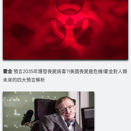
霍金
預言2035年爆發喪屍病毒?!美國喪屍鹿危機!霍金對人類
未來的四大預言解析