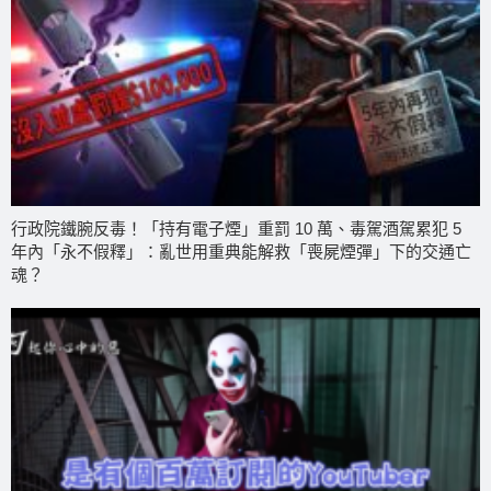
行政院鐵腕反毒！「持有電子煙」重罰 10 萬、毒駕酒駕累犯 5
年內「永不假釋」：亂世用重典能解救「喪屍煙彈」下的交通亡
魂？