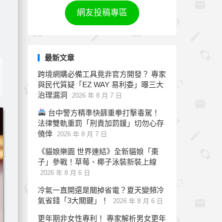
網友投稿專區
最新文章
跨境網購必備工具竟非官方開發？ 專家
與民代質疑「EZ WAY 易利委」曝三大
治理漏洞
2026 年 8 月 7 日
台中警方精準快篩重拳打擊毒駕！
法律雙軌重罰「刑責加罰鍰」切勿心存
僥倖
2026 年 8 月 7 日
《貓娘樂園 世界連結》全新貓娘「棗
子」參戰！草莓、椰子泳裝新裝上線
2026 年 8 月 6 日
冷氣一直開還是關掉省電？夏天變頻冷
氣省錢「3大關鍵」！
2026 年 8 月 6 日
更年期非女性專利！ 專家解析男女更年