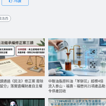
76
讚
裴洛西
讀通過《民法》修正案 廢除
中聯油脂原料油「苯駢芘」超標4倍
留分」落實遺囑財產自主權
流入泰山、福壽、福懋共21項產品勒
令停產回收