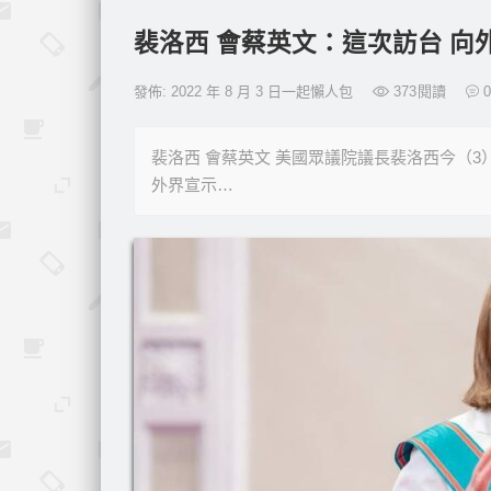
裴洛西 會蔡英文：這次訪台 
發佈: 2022 年 8 月 3 日一起懶人包
373
閱讀
0
裴洛西 會蔡英文 美國眾議院議長裴洛西今（
外界宣示…