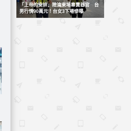
「上帝的安排」險淪柬埔寨賣器官 台
男行情90萬元！台女3下場慘曝