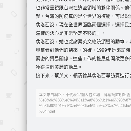
也非常重視跟台灣在這些領域的夥伴關係。他
就，台灣的防疫真的是全世界的模範，可以彰
裴洛西說，現在全世界面臨兩個選擇，選擇民
這樣的決心是非常堅定不移的」。
裴洛西說，她也感謝蔡英文總統頒贈的勳章，
興奮看到他們的到來，的確，1999年她來訪
緊密的貿易關係。這些工作的推展能開啟更多
獲得這個美麗的勳章。
接下來，蔡英文、賴清德與裴洛西等訪賓進行
本文來自網路，不代表17懶人包立場，轉載請註明出處：https://
%e6%9c%83%e8%94%a1%e8%8b%b1%e6%96%87
%e5%90%91%e5%a4%96%e5%ae%a3%e7%a4%ba
%84.html