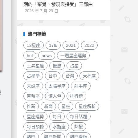
期的「察覺、發現與接受」三部曲
2026 年 7 月 29 日
熱門標籤
12星座
17lb
2021
2022
hot
news
一週星座運勢
上昇星座
優惠
占星
占星學
台中
台灣
天秤座
天蠍座
太陽星座
射手座
絕
巨蟹座
懶人包
排行榜
推薦
新聞
星座
星座解析
星座運勢
每日
每日話題
每日頭條
水瓶座
熱搜
熱門
熱門新聞
熱門看板