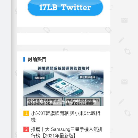
討論熱門
跨境網購必備工具竟非官方開發？ 專
家與民代質疑「EZ WAY 易利委」曝三
小米9T輕旗艦開箱 與小米9比較相
1
機
大治理漏洞
推薦十大 Samsung三星手機人氣排
2
行榜【2021年最新版】