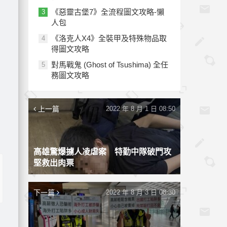
《惡靈古堡7》全流程圖文攻略-懶
3
人包
《洛克人X4》全裝甲及特殊物品取
4
得圖文攻略
對馬戰鬼 (Ghost of Tsushima) 全任
5
務圖文攻略
上一篇
2022 年 8 月 1 日 08:50
高雄驚爆擄人凌虐案 特勤中隊破門攻
堅救出肉票
下一篇
2022 年 8 月 3 日 08:30