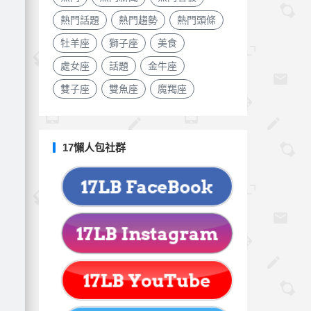
熱門話題
熱門趨勢
熱門頭條
牡羊座
獅子座
美食
處女座
話題
金牛座
雙子座
雙魚座
魔羯座
17懶人包社群