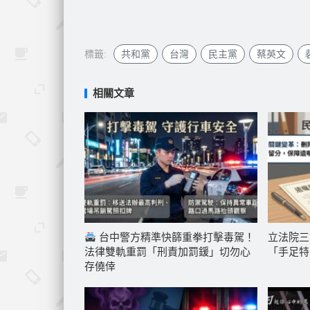
標籤:
共和黨
台灣
民主黨
蔡英文
相關文章
台中警方精準快篩重拳打擊毒駕！
立法院三
法律雙軌重罰「刑責加罰鍰」切勿心
「手足特
存僥倖