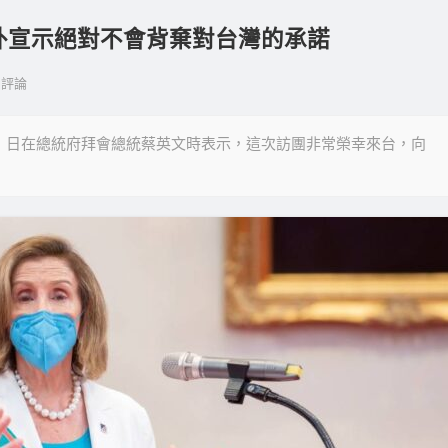
向外宣示絕對不會背棄對台灣的承諾
評論
3）日在總統府拜會總統蔡英文時表示，這次訪團非常榮幸來台，向