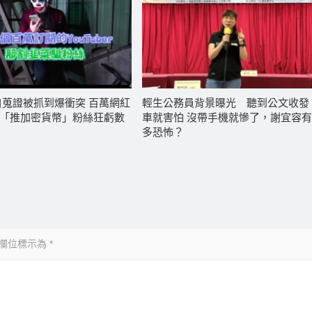
自蒐證被抓到爆衝突 百萬網紅
輕生公務員背景曝光 聽到公文收發
「推加密貨幣」粉絲狂虧數
車就害怕 沒帶手機就慘了，謝宜容
多恐怖？
欄位標示為
*