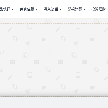
產品快訊
美食佳餚
清茶淡話
影視綜藝
投資理財