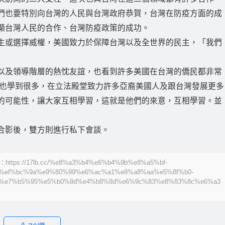
們也要特別向台灣的人民與台灣政府恭賀，台灣在防疫方面的成
顯台灣人民的合作、台灣防疫政策的成功。
主或選擇威權，美國致力於保障台灣以及全世界的民主，「我們
以及領導階層的熱忱友誼，也看到許多美國在台灣的僑民都非常
時也學到很多，在立法殿堂致力許多亞裔美國人及跟台灣發展更多
的可能性，讓大家互相學習，這就是他們的來意，互相學習。並
合影後，雙方則進行私下會談。
17lb.cc/%e8%a3%b4%e6%b4%9b%e8%a5%bf-
%ef%bc%9a%e9%80%99%e6%ac%a1%e8%a8%aa%e5%8f%b0-
%e7%b5%95%e5%b0%8d%e4%b8%8d%e6%9c%83%e8%83%8c%e6%a3