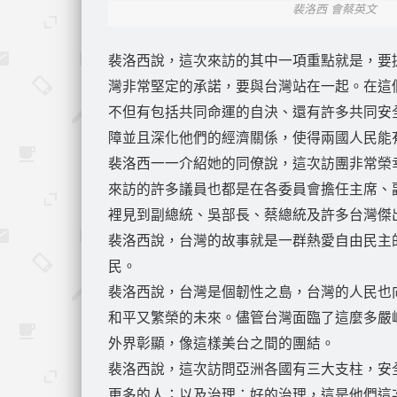
裴洛西 會蔡英文
裴洛西說，這次來訪的其中一項重點就是，要
灣非常堅定的承諾，要與台灣站在一起。在這
不但有包括共同命運的自決、還有許多共同安
障並且深化他們的經濟關係，使得兩國人民能
裴洛西一一介紹她的同僚說，這次訪團非常榮
來訪的許多議員也都是在各委員會擔任主席、
裡見到副總統、吳部長、蔡總統及許多台灣傑
裴洛西說，台灣的故事就是一群熱愛自由民主
民。
裴洛西說，台灣是個韌性之島，台灣的人民也
和平又繁榮的未來。儘管台灣面臨了這麼多嚴
外界彰顯，像這樣美台之間的團結。
裴洛西說，這次訪問亞洲各國有三大支柱，安
更多的人；以及治理：好的治理，這是他們這