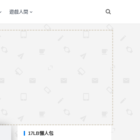
遊戲人間
17LB懶人包