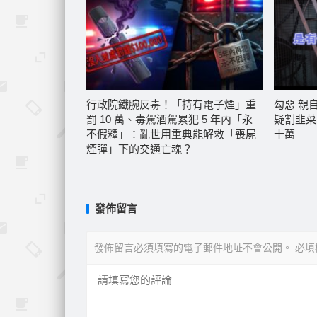
行政院鐵腕反毒！「持有電子煙」重
勾惡 親
罰 10 萬、毒駕酒駕累犯 5 年內「永
疑割韭菜
不假釋」：亂世用重典能解救「喪屍
十萬
煙彈」下的交通亡魂？
發佈留言
發佈留言必須填寫的電子郵件地址不會公開。
必填