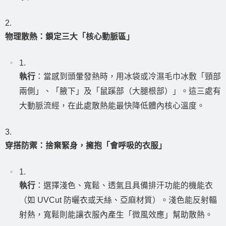
物理散熱：鎖定三大「核心動脈區」
執行
：當感到頭暈發熱時，用冰袋或冷濕毛巾冰敷「頸部
兩側」、「腋下」及「鼠蹊部（大腿根部）」。這三處有
大動脈流經，在此處散熱能最快降低體內核心溫度。
穿搭防禦：捨棄緊身，擁抱「會呼吸的衣服」
執行
：選擇淺色、寬鬆、透氣且具備排汗功能的機能衣
（如 UVCut 防曬衣或天絲、亞麻材質）。淺色能反射輻
射熱，寬鬆則能讓衣服內產生「微風效應」幫助散熱。