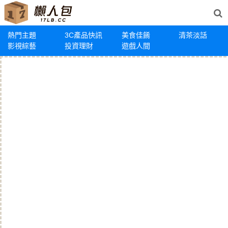
熱門主題
3C產品快訊
美食佳餚
清茶淡話
影視綜藝
投資理財
遊戲人間