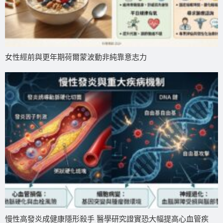
女性經前與更年期荷爾蒙波動非純靠意志力
慢性高發炎成健康隱形殺手 醫學研究證實恐大幅提高心血管疾