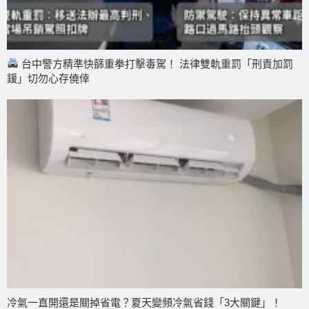
台中警方精準快篩重拳打擊毒駕！ 法律雙軌重罰「刑責加罰
鍰」切勿心存僥倖
冷氣一直開還是關掉省電？夏天變頻冷氣省錢「3大關鍵」！