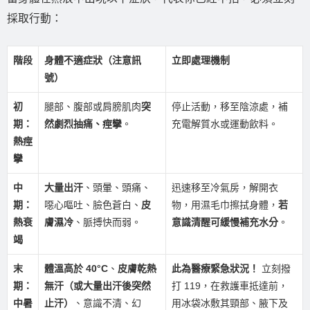
採取行動：
階段
身體不適症狀（注意訊
立即處理機制
號）
初
腿部、腹部或肩膀肌肉
突
停止活動，移至陰涼處，補
期：
然劇烈抽痛、痙攣
。
充電解質水或運動飲料。
熱痙
攣
中
大量出汗
、頭暈、頭痛、
迅速移至冷氣房，解開衣
期：
噁心嘔吐、臉色蒼白、
皮
物，用濕毛巾擦拭身體，
若
熱衰
膚濕冷
、脈搏快而弱。
意識清醒可緩慢補充水分
。
竭
末
體溫高於 40°C
、
皮膚乾熱
此為醫療緊急狀況！
立刻撥
期：
無汗（或大量出汗後突然
打 119，在救護車抵達前，
中暑
止汗）
、意識不清、幻
用冰袋冰敷其頸部、腋下及