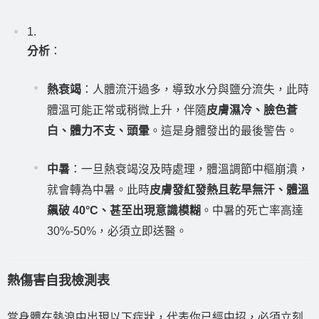
分析
：
熱衰竭
：人體流汗過多，導致水分與鹽分流失，此時
體溫可能正常或稍微上升，伴隨
皮膚濕冷、臉色蒼
白、體力不支、頭暈
。這是身體發出的最後警告。
中暑
：一旦熱衰竭沒及時處理，體溫調節中樞崩潰，
就會轉為中暑。此時
皮膚發紅發熱且乾旱無汗、體溫
飆破 40°C、甚至出現意識模糊
。中暑的死亡率高達
30%-50%，必須立即送醫。
熱傷害自我檢測表
當身體在熱浪中出現以下症狀，代表你已經中招，必須立刻