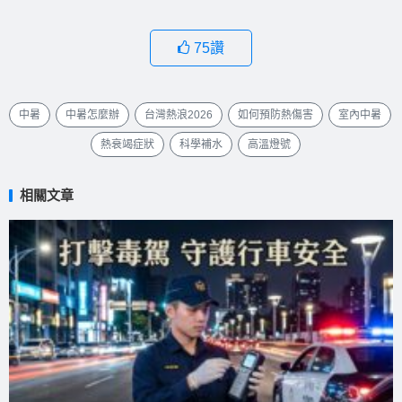
75
讚
中暑
中暑怎麼辦
台灣熱浪2026
如何預防熱傷害
室內中暑
熱衰竭症狀
科學補水
高溫燈號
相關文章