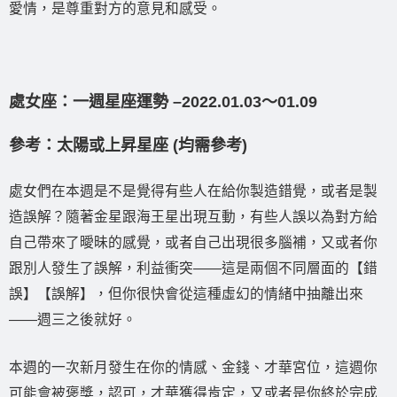
愛情，是尊重對方的意見和感受。
處女座：一週星座運勢 –2022.01.03〜01.09
參考：太陽或上昇星座 (均需參考)
處女們在本週是不是覺得有些人在給你製造錯覺，或者是製
造誤解？隨著金星跟海王星出現互動，有些人誤以為對方給
自己帶來了曖昧的感覺，或者自己出現很多腦補，又或者你
跟別人發生了誤解，利益衝突——這是兩個不同層面的【錯
誤】【誤解】，但你很快會從這種虛幻的情緒中抽離出來
——週三之後就好。
本週的一次新月發生在你的情感、金錢、才華宮位，這週你
可能會被褒獎，認可，才華獲得肯定，又或者是你終於完成