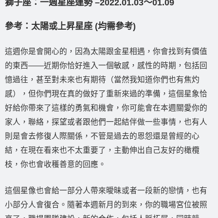
獅子座：一週星座運勢 –2022.01.03〜01.09
參考：太陽或上昇星座 (均需參考)
這週你是會開心的，因為太陽跟金星相遇，你會找到有價值
的東西——近期你恰好進入一個敏感，感性的時期，包括回
憶過往，甚至對未來也有期待（當然我知道你們也有焦灼
感），但你們現在真的做好了重新來過的準備，這個星象恰
好給你帶來了這樣的勇氣和機會，你可能會在本週關愛你的
家人，聯絡，探望或者跟他們一起結伴做一些事情，也有人
則是會去修復人際關係，不管是過去的恩怨還是曾經的心
結，在現在看來也不太重要了，主動伸出自己友好的橄欖
枝，你也會收穫善意的回應。
這個星像也會給一部分人帶來曖昧或者一段新的戀情，也有
小部分人會復合。隨著本週新月的到來，你的職場宮位被照