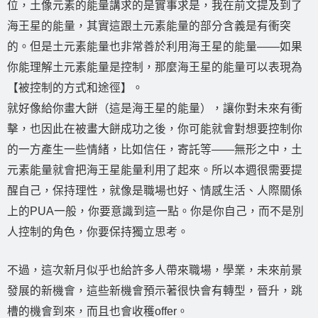
位，土像元素的能量講求的是實事求是，我在前文提及到了
海王星的能量，其實這跟土元素能量的部分含義是有衝突
的。但是土元素能量也非常善於利用海王星的能量——如果
你能理解土元素能量是控制，那麼海王星的能量可以表現為
【被控制的方式和途徑】。
就好像給你畫大餅（這是海王星的能量），讓你對未來有衝
擊，也因此在被畫大餅成功之後，你可能就會對想要控制你
的一方產生一些情緒，比如信任，寄託等——無形之中，土
元素能量就會把海王星能量利用了起來。所以本週很需要提
醒自己，保持理性，就像是職場也好、情感生活、人際關係
上的PUA一般，你要意識到這一點。你是你自己，而不是別
人控制的角色，你要保持獨立思考。
不過，這次新月似乎也給許多人帶來職場，學業，未來前景
發展的新機會，這些新機會預示著很快會有轉型，晉升，跳
槽的機會到來，而且也會收穫offer。