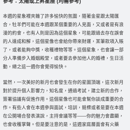
參考：太陽或上昇星座 (均需參考)
本週的星象裡夾雜了許多愉快的氛圍，隨著金星跟太陽匯
合，牡羊們可能在本週跟某個重要的人見面，又或者是有浪
漫的約會，也有人則是因為這個星象，可能跟過去存在誤會
的人達成和解，這個星像也會給你帶來財運，某筆款項入賬
了，或者能夠中獎，收穫禮物等等。這個星象，也會讓一部
分人準備步入婚姻殿堂，或者要去參加他人的婚禮，生日活
動，總之這一週你會覺得愉快。
當然，一次美好的新月也會發生在你的星圖頂端，這次新月
對於提升個人影響力，知名度，通過考試，建立新的合作，
簽署協議有促進作用。這個星像也可能會幫你談成重要的合
作。有些人會在本週參與面試，培訓，競標或者是要在本週
在公開場合發表演說，主持會議等等——你的魅力會盡顯，
也會收穫掌聲。但是要注意的是，這週家庭層面會有火藥