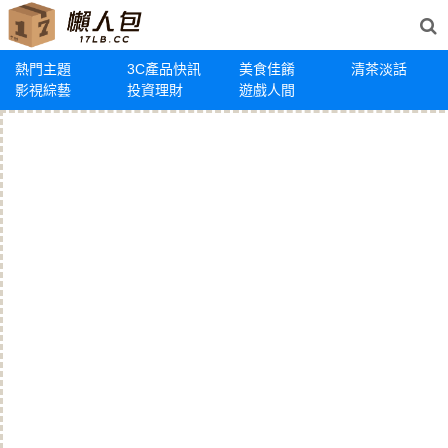
熱門主題
3C產品快訊
美食佳餚
清茶淡話
影視綜藝
投資理財
遊戲人間