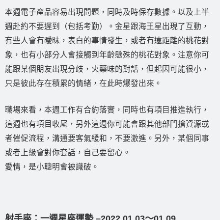
本週電子產品容易出現問題，同時及時保存數據。以及上半
週赴約不要遲到（包括考勤）。金星跟海王星出現了互動，
有些人會有曖昧，表白的事情發生，或者有遠距離的桃花對
象，也有小部分人會接觸到年齡懸殊的桃花對象。注意你可
能跟某個朋友出現分歧，火藥味的對話，但起因可能很小，
只是彼此存在積累的情緒，在此時爆發出來。
職場來看，本週工作有合約落實，同時也有項目推進執行，
這週也有項目收尾，另外這週你可能會跟其他部門搶資源或
者催促流程，溝通要客氣緩和，不要激進。另外，某個同事
或者上級會對你套話，自己要留心。
愛情，是小聰明會被識破。
射手座：一週星座運勢 –2022.01.03〜01.09