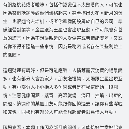
有網絡桃花或者曖昧，包括你認識但不太熟悉的人，可能也
因為某個話題導致你們熱絡起來，甚至擦出火花。新月的發
生，也很適合去培訓、或者你準備開設屬於自己的公司，準
備經營副業等。金星跟海王星也會出現互動，你可能會有善
意的謊言，因為不想讓親近的人受傷害或者情緒變差，又或
者你不得不隱瞞一些事情，因為是秘密或者存在某些利益上
的風險。
這週財運有轉好，但是可能應酬，人情等需要消費的場景變
多，也有部分人會為家人，朋友送禮物。太陽跟金星出現互
動，有小部分人小心捲入多角戀或者是在秘密開始一段戀
情。注意健康問題，感冒，高溫燙傷，痛風，抽筋，出痘的
問題。這週你的某個朋友可能跟你回憶過去，讓你有些唏噓
和感慨，同樣也有部分人可能會想起或者跟舊情人互動。
職場來看，本週工作因為新月的關係，可能恰好生意好起來