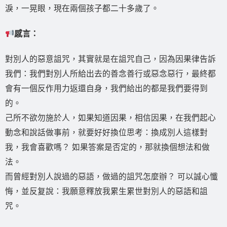
淚，一晃眼，現在兩個孩子都二十多歲了。
感言：
對別人的惡意詛咒，其實就是在詛咒自己，因為因果律告訴
我們：我們對別人所給出去的善念善行或惡念惡行，最終都
會有一個反作用力返還自身，我們給出的都是我們要得到
的。
己所不欲勿施於人，如果知道因果，相信因果，在我們起心
動念和說話做事前，就要好好換位思考：換成別人這樣對
我，我會喜歡嗎？ 如果答案是否定的，那就換個想法和做
法。
而曾經對別人說過的惡語，做過的詛咒怎麼辦？ 可以誠心懺
悔，並反复說：我願意釋放我累生累世對別人的惡語和詛
咒。