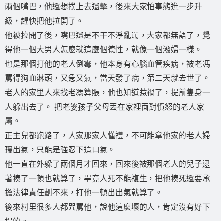
兩個嘴巴，他還想撲上去還擊，後來大家怕事態進一步升
級，趕快把他拉開了。
他被拉開了後，嘴巴還是不干不淨亂罵，大家都無語了，覺
得他一個大男人怎麼就這麼個德性，就像一個潑婦一樣。
也是那個打他的老人倒霉，他本身有心腦血管疾病，被老馮
罵得狗血淋頭，又急又氣，當天發了病，第二天就去世了。
老人的家里人來找老馮算賬，他也知道惹禍了，提前隻身一
人躲出去了。 把老婆孩子父母丟在家裡面對憤怒的老人家
屬。
正主兒都跑路了，人家那家人懂禮，不可能拿他家的老人婦
孺出氣，只能是強忍下這口氣。
他一直在外躲了兩個月才回來，回來後被那個老人的兒子逮
著揍了一頓也就算了，畢竟人死不能複生，把他揍死還要承
擔法律責任劃不來，打他一頓出出氣就算了。
後來村里很多人都咒罵他，說他這麼壞的人，肯定沒有好下