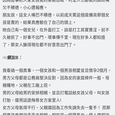
因為這事把人家女孩氣的差點自殺，村里人也都氣的說她嘴
欠不積德，小心遭報應。
朋友說，這女人嘴巴不積德，以前成天罵這個是爛貨那個女
孩是賣的，結果真應驗在了自己的頭上。
她自己有一個女兒，在外面打工，說是打工其實賣淫，前不
久被抓了，好事不出門，壞事傳千里，現在好多人都知道
了，那女人臊得現在都不好意思出門了。
網友B：
我看過一個真事，一個女孩和一個男孩相愛並且懷孕2個月，
男方父母都是公務員堅決反對，因為女的家庭條件一般，母
親種地，父親在工廠上班。
男的父母給男的安排相親，並且打電話給女孩父母，叫女孩
打胎，還用話語侮辱女方家里人!
女方父母氣得不行，父親還因為工作失誤失去一隻手！ 而那