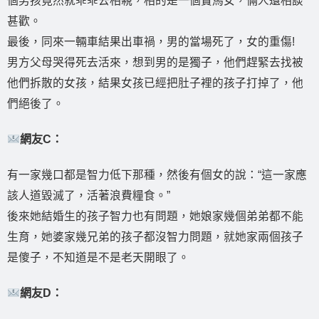
個男孩竟然就乖乖去相親，相的是一個寶馬女，倆人還相談
甚歡。
最後，同來一輛車結果出車禍，男的當場死了，女的重傷!
男方父母哭得死去活來，想到男的是獨子，他們趕緊去找被
他們拆散的女孩，結果女孩已經把肚子裡的孩子打掉了，他
們絕後了。
網友C：
有一家幾口都是智力低下那種，然後有個女的說：“這一家應
該人道毀滅了，活著浪費糧食。”
後來她結婚生的孩子智力也有問題，她娘家幾個弟弟都不能
生育，她婆家幾兄弟的孩子都沒智力問題，就她家兩個孩子
是傻子，不知道是不是老天開眼了。
網友D：