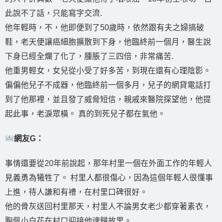
此說不了話，只能寫字交流.
他年輕時，不，他即便到了50歲時，依然跟有夫之婦搞破
鞋，老天便讓癌細胞擴散到下身，他臨終前一個月，醫生說
下身已經全爛了化了，腫脹了三四倍，非常痛苦.
他重男輕女，女兒從小受了好多苦，到現在還有心理陰影。
偏偏他兒子不成器，他臨終前一個多月，兒子的網貸電話打
到了他那裡，並且發了威脅短信，親戚來醫院探望他，他提
起此事，老淚眾橫。 真的到死兒子都在氣他。
網友G：
事情還要從20年前說起，那年村里一個在外面工作的年輕人
見義勇為犧牲了。 村里人都很傷心，因為這個年輕人很懂事
上進，待人謙和有禮，在村里口碑很好。
他的骨灰送回村里那天，村里人不論男女老少都穿著素衣，
胸佩小白花在村口迎接他魂歸故里。