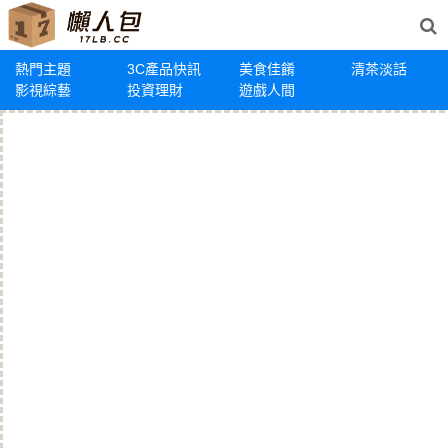
熱門主題
3C產品快訊
美食佳餚
清茶淡話
影視綜藝
投資理財
遊戲人間