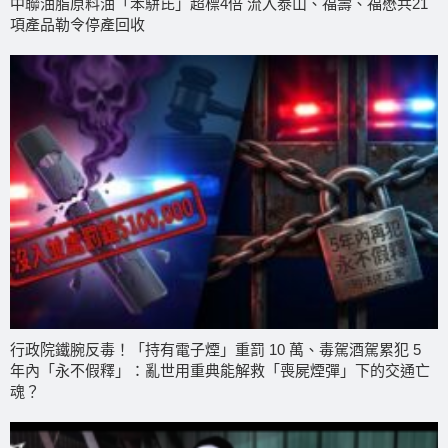
中聯油脂原料油「苯駢芘」超標4倍 流入泰山、福壽、福懋共21
項產品勒令停產回收
行政院鐵腕反毒！「持有電子煙」重罰 10 萬、毒駕酒駕累犯 5
年內「永不假釋」：亂世用重典能解救「喪屍煙彈」下的交通亡
魂？