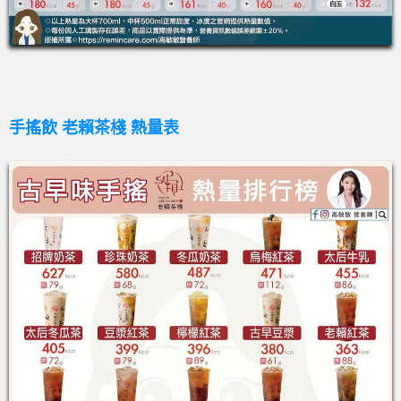
手搖飲 老賴茶棧 熱量表