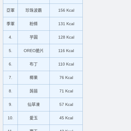
亞軍
珍珠波霸
156
Kcal
季軍
粉條
131
Kcal
4.
芋圓
128
Kcal
5.
OREO脆片
116
Kcal
6.
布丁
110
Kcal
7.
椰果
76
Kcal
8.
蒟蒻
71
Kcal
9.
仙草凍
57
Kcal
10.
愛玉
45
Kcal