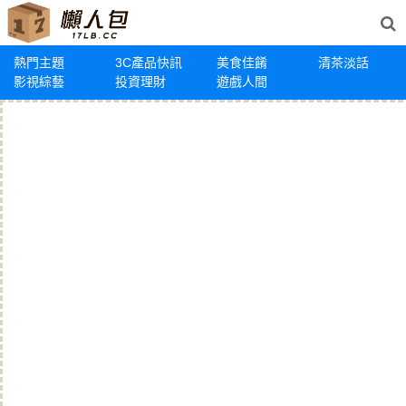
熱門主題
3C產品快訊
美食佳餚
清茶淡話
影視綜藝
投資理財
遊戲人間