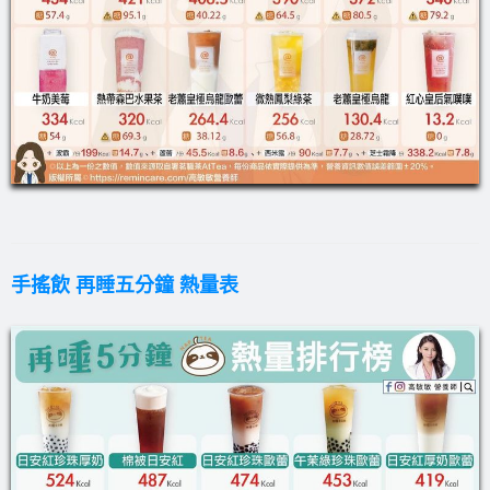
手搖飲 再睡五分鐘 熱量表