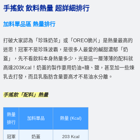
手搖飲 飲料熱量 超詳細排行
加料單品區 熱量排行
打破大家認為「珍珠奶茶」或「OREO脆片」是熱量最高的
迷思！冠軍不是珍珠波霸，是很多人最愛的鹹甜濃郁「奶
蓋」，先不看飲料本身熱量多少，光是這一層薄薄的配料就
高達203Kcal！奶蓋的製作要用奶油+糖、鹽，甚至加一些煉
乳去打發，而且乳脂肪含量要高才不易油水分離。
手搖飲「配料」熱量
熱量
加料單品
熱量 (Kcal)
排行
冠軍
奶蓋
203 Kcal