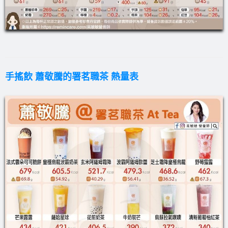
手搖飲 蕭敬騰的署茗職茶 熱量表