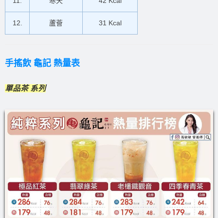
11.
寒天
42
Kcal
12.
蘆薈
31
Kcal
手搖飲 龜記 熱量表
單品茶 系列