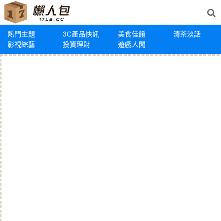
熱門主題
3C產品快訊
美食佳餚
清茶淡話
影視綜藝
投資理財
遊戲人間