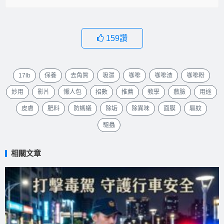
159
讚
17lb
保養
去角質
吸濕
咖啡
咖啡渣
咖啡粉
妙用
影片
懶人包
招數
推薦
教學
敷臉
用途
皮膚
肥料
防螞蟻
除垢
除異味
面膜
驅蚊
驅蟲
相關文章