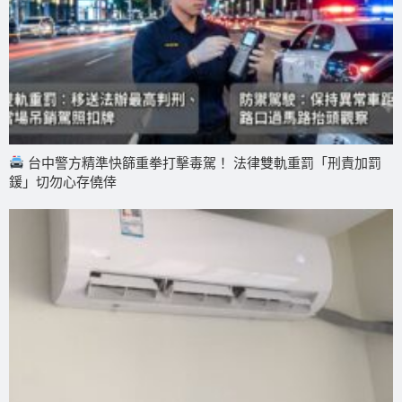
台中警方精準快篩重拳打擊毒駕！ 法律雙軌重罰「刑責加罰
鍰」切勿心存僥倖