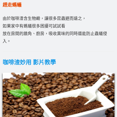
趕走螞蟻
由於咖啡渣含生物鹼，讓很多昆蟲避而遠之，
如果家中有螞蟻很多困擾可試試看
放在房間的牆角、廚房，吸收異味的同時還能防止蟲蟻侵
入。
咖啡渣妙用 影片教學