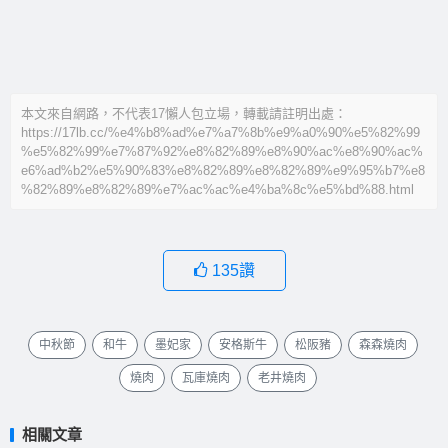
本文來自網路，不代表17懶人包立場，轉載請註明出處：
https://17lb.cc/%e4%b8%ad%e7%a7%8b%e9%a0%90%e5%82%99
%e5%82%99%e7%87%92%e8%82%89%e8%90%ac%e8%90%ac%
e6%ad%b2%e5%90%83%e8%82%89%e8%82%89%e9%95%b7%e8
%82%89%e8%82%89%e7%ac%ac%e4%ba%8c%e5%bd%88.html
135
讚
中秋節
和牛
墨妃家
安格斯牛
松阪豬
森森燒肉
燒肉
瓦庫燒肉
老井燒肉
相關文章