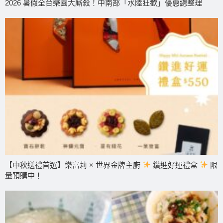
2026 暑假全台樂園大廝殺！中南部「水陸狂歡」優惠總整理
【中秋送禮首選】樂富莉 × 世界金牌主廚
鑽進好運禮盒
限
量預購中！