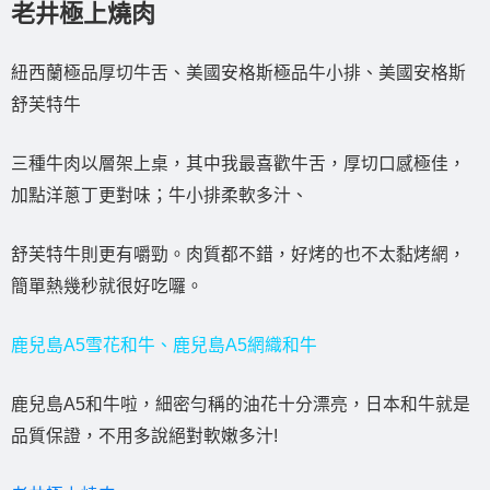
老井極上燒肉
紐西蘭極品厚切牛舌、美國安格斯極品牛小排、美國安格斯
舒芙特牛
三種牛肉以層架上桌，其中我最喜歡牛舌，厚切口感極佳，
加點洋蔥丁更對味；牛小排柔軟多汁、
舒芙特牛則更有嚼勁。肉質都不錯，好烤的也不太黏烤網，
簡單熱幾秒就很好吃囉。
鹿兒島A5雪花和牛、鹿兒島A5網織和牛
鹿兒島A5和牛啦，細密勻稱的油花十分漂亮，日本和牛就是
品質保證，不用多說絕對軟嫩多汁!