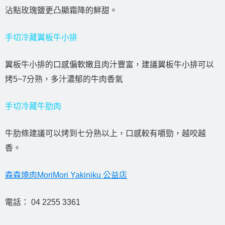
沾點玫瑰鹽更凸顯霜降的鮮甜。
手切冷藏翼板牛小排
翼板牛小排的口感偏軟嫩且肉汁豐富，建議翼板牛小排可以
烤5~7分熟，多汁濃郁的牛肉香氣
手切冷藏牛肋肉
牛肋條建議可以烤到七分熟以上，口感較有嚼勁，越咬越
香。
森森燒肉MoriMori Yakiniku 公益店
電話： 04 2255 3361