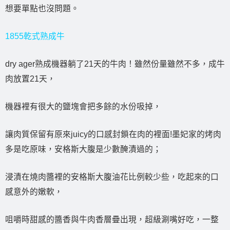
想要單點也沒問題。
1855乾式熟成牛
dry ager熟成機器躺了21天的牛肉！雖然份量雖然不多，成牛
肉放置21天，
機器裡有很大的鹽塊會把多餘的水份吸掉，
讓肉質保留有原來juicy的口感封鎖在肉的裡面!墨妃家的烤肉
多是吃原味，安格斯大腹是少數醃漬過的；
浸漬在燒肉醬裡的安格斯大腹油花比例較少些，吃起來的口
感意外的嫩軟，
咀嚼時甜感的醬香與牛肉香層疊出現，超級涮嘴好吃，一整