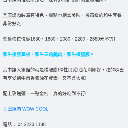
瓦庫燒肉裝潢有特色、餐點也相當美味，最高級的和牛套餐
非常好吃。
套餐價位位從1680、1880、2080、2280、2680元不等!
和牛後腰翼板、和牛三角腿肉、和牛橫膈膜。
其中讓人驚豔的就是橫膈膜!彈性口感!油花剛剛好，吃的嘴巴
有享受到牛肉香氣油花豐潤，又不會太膩!
配上玫瑰鹽、一點金桔，真的好吃到不行!
瓦庫燒肉 WOW COOL
電話： 04 2223 1188