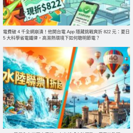
電費破 4 千全網崩潰！他開台電 App 隱藏挑戰爽折 822 元：夏日
5 大科學省電鐵律，高濕熱環境下如何聰明節電？