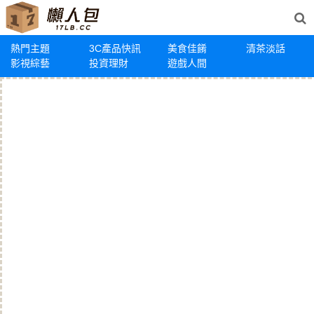
熱門主題
3C產品快訊
美食佳餚
清茶淡話
影視綜藝
投資理財
遊戲人間