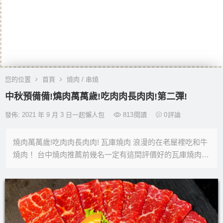
您的位置
首頁
燒肉 / 串燒
中秋預備備!燒肉萬萬歲!吃肉肉長肉肉!第二彈!
發佈: 2021 年 9 月 3 日一起懶人包
813
閱讀
0
評論
燒肉萬萬歲!吃肉肉長肉肉! 瓦庫燒肉 浪漫的在老屋裡吃和牛
燒肉！ 台中燒肉推薦前幾名一定有這間評價好的瓦庫燒肉…