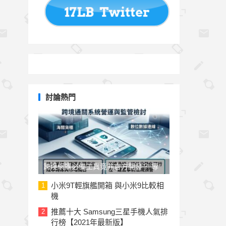
討論熱門
跨境網購必備工具竟非官方開發？ 專
家與民代質疑「EZ WAY 易利委」曝三
小米9T輕旗艦開箱 與小米9比較相
1
機
大治理漏洞
推薦十大 Samsung三星手機人氣排
2
行榜【2021年最新版】