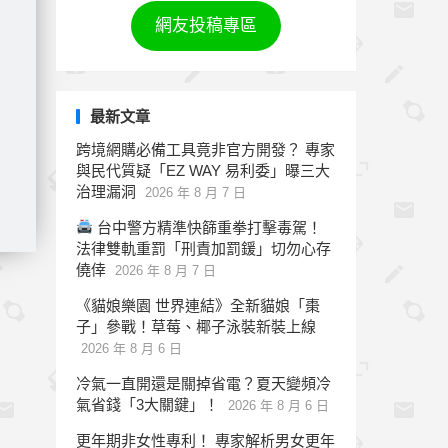
網友投稿專區
最新文章
跨境網購必備工具竟非官方開發？ 專家
與民代質疑「EZ WAY 易利委」曝三大
治理漏洞
2026 年 8 月 7 日
台中警方精準快篩重拳打擊毒駕！
法律雙軌重罰「刑責加罰鍰」切勿心存
僥倖
2026 年 8 月 7 日
《貓娘樂園 世界連結》全新貓娘「棗
子」參戰！草莓、椰子泳裝新裝上線
2026 年 8 月 6 日
冷氣一直開還是關掉省電？夏天變頻冷
氣省錢「3大關鍵」！
2026 年 8 月 6 日
更年期非女性專利！ 專家解析男女更年