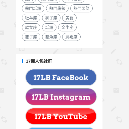
熱門話題
熱門趨勢
熱門頭條
牡羊座
獅子座
美食
處女座
話題
金牛座
雙子座
雙魚座
魔羯座
17懶人包社群