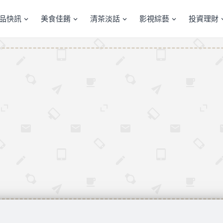
產品快訊
美食佳餚
清茶淡話
影視綜藝
投資理財