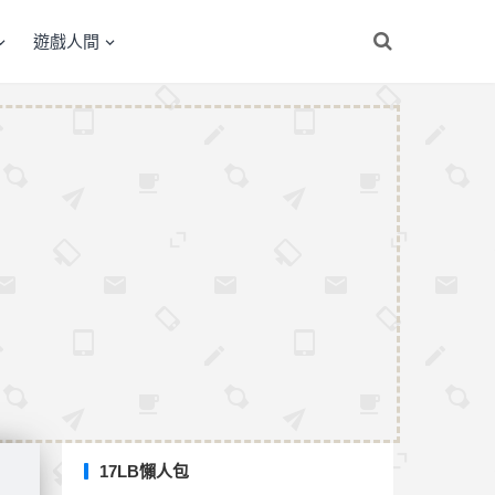
遊戲人間
17LB懶人包