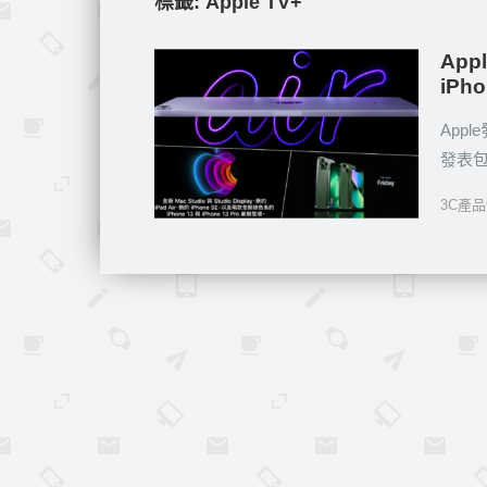
標籤:
Apple TV+
Ap
iPho
App
發表包括
3C產