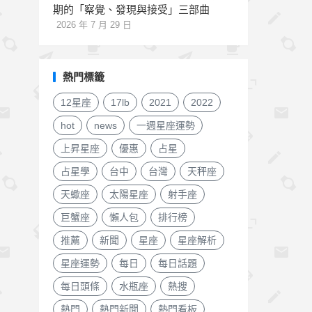
期的「察覺、發現與接受」三部曲
2026 年 7 月 29 日
熱門標籤
12星座
17lb
2021
2022
hot
news
一週星座運勢
上昇星座
優惠
占星
占星學
台中
台灣
天秤座
天蠍座
太陽星座
射手座
巨蟹座
懶人包
排行榜
推薦
新聞
星座
星座解析
星座運勢
每日
每日話題
每日頭條
水瓶座
熱搜
熱門
熱門新聞
熱門看板