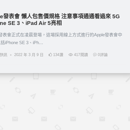
ple發表會 懶人包售價規格 注意事項通通看過來 5G
ne SE 3、iPad Air 5亮相
le發表會正式在凌晨登場，這場採用線上方式進行的Apple發表會中
iPhone SE 3、iPh…
•
品快訊
2022 年 3 月 9 日
134
讚
417
閱讀
0
評論