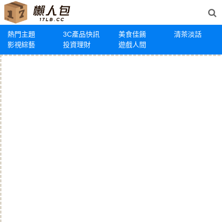
熱門主題
3C產品快訊
美食佳餚
清茶淡話
影視綜藝
投資理財
遊戲人間