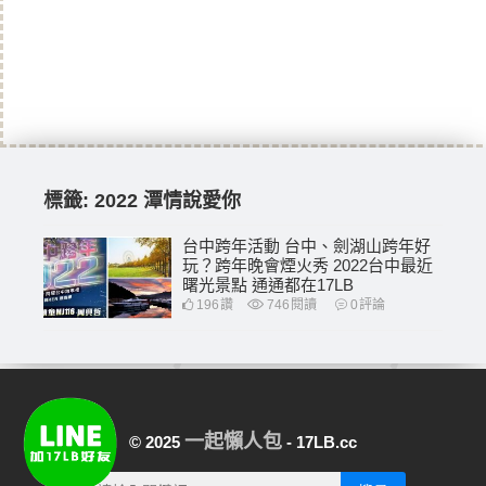
標籤:
2022 潭情說愛你
台中跨年活動 台中、劍湖山跨年好
玩？跨年晚會煙火秀 2022台中最近
曙光景點 通通都在17LB
196
讚
746
閱讀
0
評論
一起懶人包
© 2025
- 17LB.cc