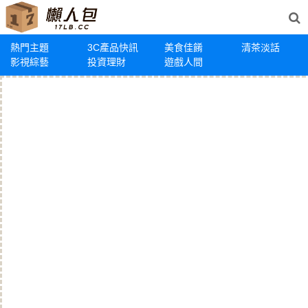
熱門主題
3C產品快訊
美食佳餚
清茶淡話
影視綜藝
投資理財
遊戲人間