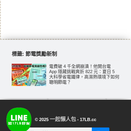
標籤:
節電獎勵新制
電費破 4 千全網崩潰！他開台電
App 隱藏挑戰爽折 822 元：夏日 5
大科學省電鐵律，高濕熱環境下如何
聰明節電？
86
讚
168
閱讀
0
評論
一起懶人包
© 2025
- 17LB.cc