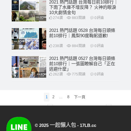
2021 熱門話題 台灣每日前10排行｜
下雨了水庫不增反降？ 火神的眼淚
10大劇情金句
274
讚
883
閱讀
0
評論
2021 熱門話題 0528 台灣每日頭條
前10排行｜鳳梨90度鞠躬道歉!
238
讚
884
閱讀
0
評論
2021 熱門話題 0527 台灣每日頭條
前10排行｜一張圖瞭解自己「正在
逃避什麼」
262
讚
775
閱讀
0
評論
文
1
2
...
8
下一頁
章
分
頁
一起懶人包
© 2025
- 17LB.cc