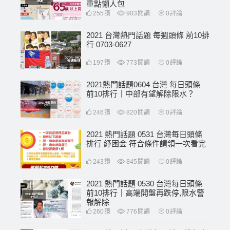
重點懶人包
255
讚
903
閱讀
0
評論
2021 台灣熱門話題 每週頭條 前10排
行 0703-0627
197
讚
773
閱讀
0
評論
2021熱門話題0604 台灣 每日頭條
前10排行｜中部有望解除限水？
246
讚
820
閱讀
0
評論
2021 熱門話題 0531 台灣每日頭條
排行 紓困金 符合條件請領一次看完
243
讚
845
閱讀
0
評論
2021 熱門話題 0530 台灣每日頭條
前10排行｜高端開盤再跌停,限水警
報解除
260
讚
776
閱讀
0
評論