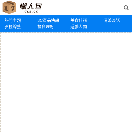
熱門主題
3C產品快訊
美食佳餚
清茶淡話
影視綜藝
投資理財
遊戲人間