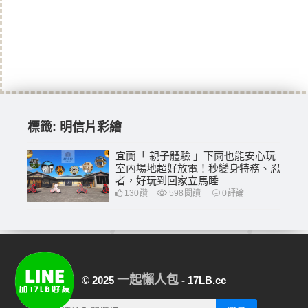
標籤:
明信片彩繪
宜蘭「 親子體驗 」下雨也能安心玩
室內場地超好放電！秒變身特務、忍
者，好玩到回家立馬睡
130
讚
598
閱讀
0
評論
一起懶人包
© 2025
- 17LB.cc