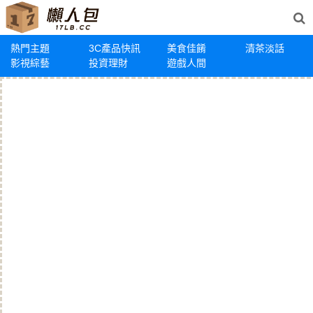
熱門主題
3C產品快訊
美食佳餚
清茶淡話
影視綜藝
投資理財
遊戲人間