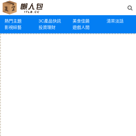
熱門主題
3C產品快訊
美食佳餚
清茶淡話
影視綜藝
投資理財
遊戲人間