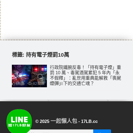
標籤:
持有電子煙罰10萬
行政院鐵腕反毒！「持有電子煙」重
罰 10 萬、毒駕酒駕累犯 5 年內「永
不假釋」：亂世用重典能解救「喪屍
煙彈」下的交通亡魂？
64
讚
82
閱讀
0
評論
一起懶人包
© 2025
- 17LB.cc