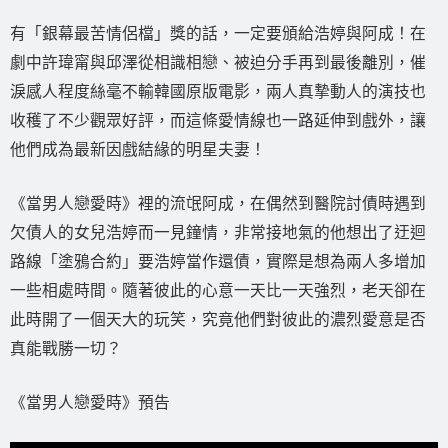
有「銀幕最苦情侶檔」獎的話，一定要頒給浩婷與阿成！在
劇中許瑋甯與邱澤從相識相戀、被迫分手再到最後離別，催
淚感人程度絲毫不輸韓國原版電影，兩人真摯動人的演技也
收穫了不少觀眾好評，而這條愛情線也一路延伸到戲外，讓
他們成為最新因戲結緣的明星夫妻！
《當男人戀愛時》裡的流氓阿成，在偶然到醫院討債時遇到
欠債人的女兒浩婷而一見鐘情，非常接地氣的他想出了迂迴
路線「塗鴉合約」要浩婷當作還債，實際是想為兩人多增加
一些相處時間。隨著彼此的心意一天比一天強烈，老天卻在
此時開了一個天大的玩笑，究竟他們對彼此的濃烈愛意是否
真能戰勝一切？
《當男人戀愛時》預告