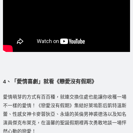
4、「愛情喜劇」就看《戀愛沒有假期》
愛情萌芽的方式有百百種，就連交換住處也能讓你收穫一場
不一樣的愛情！《戀愛沒有假期》集結好萊塢影后凱特溫斯
蕾、性感女神卡麥蓉狄亞、永遠的英倫男神裘德洛以及知名
演員傑克布萊克，在溫馨的聖誕假期裡再次勇敢地談一場怦
然心動的戀愛！