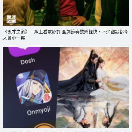
《鬼才之道》 – 線上看電影評 全劇節奏歡樂輕快，不少幽默都令
人會心一笑