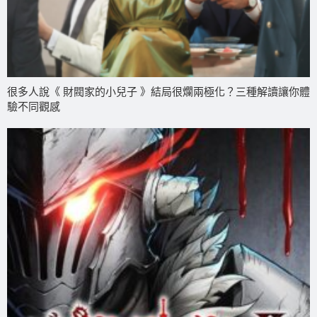
很多人說《 財閥家的小兒子 》結局很爛兩極化？三種解讀讓你體
驗不同觀感