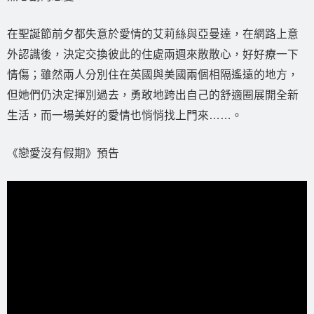
在聖誕節前夕都失意於愛情的艾莉絲與亞曼達，在網路上意
外認識後，決定交換彼此的住處兩週來散散心，好好療一下
情傷；雖然兩人分別住在英國與美國兩個相隔遙遠的地方，
但她們仍決定揮別過去，勇敢地跨出自己的舒適圈展開全新
生活，而一場美好的愛情也悄悄找上門來……。
《戀愛沒有假期》預告