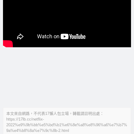
本文來自網路，不代表17懶人包立場，轉載請註明出處：
https://17lb.cc/netflix-
2022%e9%9b%bb%e5%bd%b1%e6%8e%a8%e8%96%a6%e7%b7%
9a%e4%b8%8a%e7%9c%8b-2.html