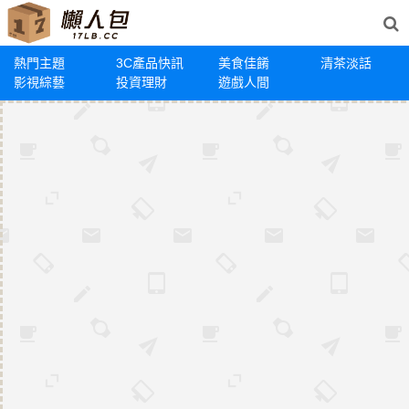
熱門主題
3C產品快訊
美食佳餚
清茶淡話
影視綜藝
投資理財
遊戲人間