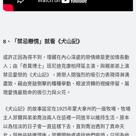
8、「禁忌戀情」就看《犬山記》
或許正因為得不到，埋藏在內心深處的戀情總是更加情長動
人；由「奇異博士」班尼迪克康柏拜區主演，與親弟弟上演
禁忌愛戀的《犬山記》，將戀人間強烈的吸引力表現得淋漓
盡致，藉由旁敲側擊的種種舉動、眼波流轉的視線停留，展
現愛情最致命的吸引力與火花。
《犬山記》的故事設定在1925年蒙大拿州的一座牧場，牧場
主人菲爾與弟弟喬治兩人在這裡一同放羊以維持生活，原本
以為恬淡的日子會一直這樣下去，直到喬治遇到了真命天
女，與她共結連理後，菲爾開始處處找他們麻煩，只因為他