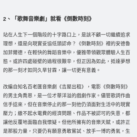
2、「歌舞音樂劇」就看《倒數時刻》
站在人生下一個階段的十字路口上，是該不顧一切繼續追求
理想，還是向現實妥協低頭認命？《倒數時刻》裡的安德魯
加菲爾德，在輕快的舞蹈音樂中，優雅帶領觀眾體驗人生百
態。或許四處碰壁的過程很艱辛，但正因為如此，抵達夢想
的那一刻才如同久旱甘霖，讓一切更有意義。
改編自知名百老匯音樂劇《吉屋出租》，電影《倒數時刻》
的男主角喬恩，是一位才華洋溢的戲劇作家。儘管歌詞作曲
信手捻來，但在音樂停止的那一刻他仍須面對生活中的現實
壓力；繳不起水電費的經濟問題、作品不被認可的失意，都
讓他反覆地面臨自我懷疑。但他所擁有的音樂天賦，或許正
是那股力量，只要仍有願意勇敢嘗試、放手一博的勇氣，生