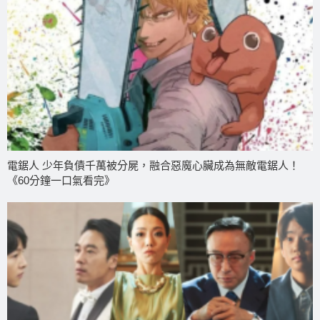
電鋸人 少年負債千萬被分屍，融合惡魔心臟成為無敵電鋸人！
《60分鐘一口氣看完》