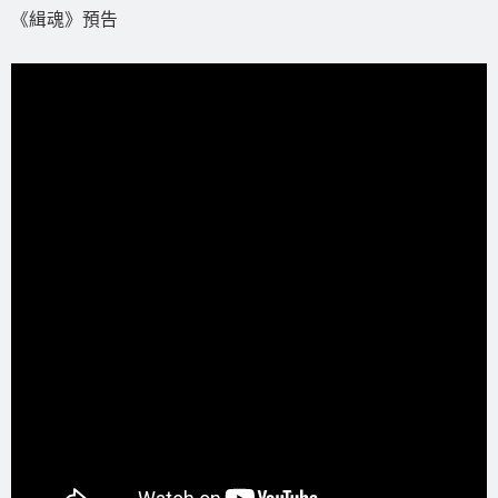
《緝魂》預告