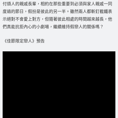
付煩人的親戚長輩，相約在那些重要到必須與家人親戚一同
度過的節日，假扮是彼此的另一半。雖然兩人都斬釘截鐵表
示絕對不會愛上對方，但隨著彼此相處的時間越來越長，他
們真能抗拒內心的小劇場，繼續維持假戀人的關係嗎？
《佳節限定戀人》預告