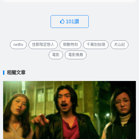
101
讚
netflix
佳節限定戀人
倒數時刻
千萬別抬頭
犬山記
電影
電影推薦
相關文章