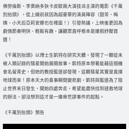
佛勞倫斯、李奧納多狄卡皮歐兩大演技派主演的電影《千萬
別抬頭》，從上線前就因為超豪華的演員陣容（甜茶、梅
姨、小天后亞莉安娜也在裡面！）引發熱議，上映後更因為
劇情節奏明快、輕鬆有趣，讓觀眾直呼根本是連假紓壓首
選！
《千萬別抬頭》以博士生凱特在研究天體，發現了一顆從未
被人類記錄的彗星開始展開故事。凱特原本想著能藉這個機
會名留青史，但她的教授藍道卻發現，這顆彗星其實是直撲
地球而來！原本天大的喜事瞬間變悲劇，凱特與藍道為了阻
止世界末日發生，開始四處奔走，希望能盡快找到拯救地球
的辦法，卻沒想到這才是一連串荒謬事件的起點。
《千萬別抬頭》預告