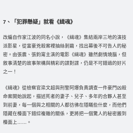
7、「犯罪懸疑」就看《緝魂》
改編自作家江波的同名小說，《緝魂》集結兩岸三地的演技
派影星，從富豪兇殺案裡抽絲剝繭，找出幕後不可告人的秘
密。由張震、張鈞甯主演的電影《緝魂》雖然劇情燒腦，但
敘事清楚的故事架構與精彩的諜對諜，仍是不可錯過的好片
之一！
《緝魂》從檢察官梁文超與刑警阿爆負責調查一件豪門凶殺
命案開始說起，描述死者的妻子、兒子、多年的合夥人甚至
到前妻，每一個與之相關的人都彷彿在隱瞞些什麼，而他們
隱藏在檯面下錯綜複雜的關係，更將把一個驚人的秘密搬到
檯面上……。