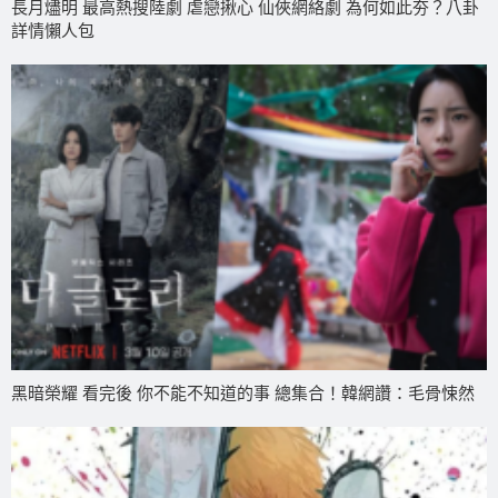
長月燼明 最高熱搜陸劇 虐戀揪心 仙俠網絡劇 為何如此夯？八卦
詳情懶人包
黑暗榮耀 看完後 你不能不知道的事 總集合！韓網讚：毛骨悚然