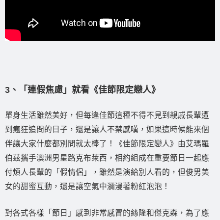
3、「連假焦慮」就看《佳節限定戀人》
單身生活雖然美好，但每逢佳節這種不得不見到親戚長輩遭
到瘋狂追問的日子，還是讓人不禁感嘆，如果這時候能來個
伴讓大家什麼都別問就太棒了！《佳節限定戀人》由艾瑪羅
伯茲攜手澳洲男星路克布萊西，相約組成在重要節日一起應
付煩人長輩的「假情侶」，雖然是演給別人看的，但俊男美
女的甜蜜互動，還是讓空氣中瀰漫著粉紅泡泡！
對各式各樣「節日」感到非常感冒的絲隆和傑克森，為了應