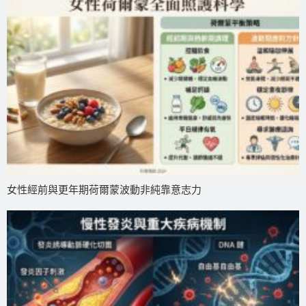
女性經前與更年期荷爾蒙波動非純靠意志力