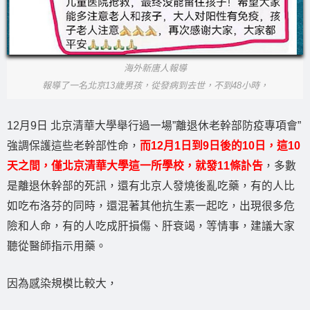
海外新唐人報導
報導了一名北京13歲男孩，從發病到去世，不到48小時，
12月9日 北京清華大學舉行過一場”離退休老幹部防疫專項會”
強調保護這些老幹部性命，
而12月1日到9日後的10日，這10
天之間，僅北京清華大學這一所學校，就發11條訃告
，多數
是離退休幹部的死訊，還有北京人發燒後亂吃藥，有的人比
如吃布洛芬的同時，還混著其他抗生素一起吃，出現很多危
險和人命，有的人吃成肝損傷、肝衰竭，等情事，建議大家
聽從醫師指示用藥。
因為感染規模比較大，