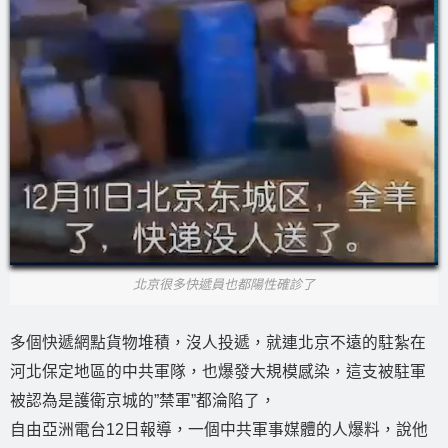
北京很多快遞員也都陽性確診了
多個快遞網點貨物堆積，沒人投遞，就連北京不遠的駐紮在
河北保定地區的中共軍隊，也爆發大規模感染，這支被駐軍
被認為是護衛京城的”禁軍”都淪陷了，
自由亞洲電台12日報導，一個中共軍事媒體的人爆料，說他