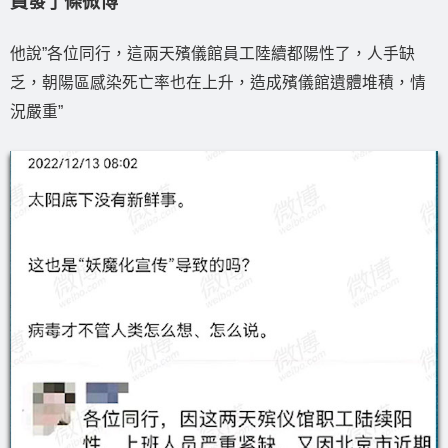
員發了條微博
他說”各位同行，這兩天殯儀館員工陸續都陽性了，人手缺
乏，朝陽區感染死亡率也在上升，造成殯儀館遺體堆積，情
況嚴重”