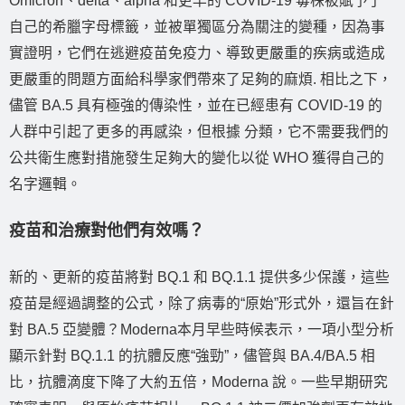
Omicron、delta、alpha 和更早的 COVID-19 毒株被賦予了
自己的希臘字母標籤，並被單獨區分為關注的變種，因為事
實證明，它們在逃避疫苗免疫力、導致更嚴重的疾病或造成
更嚴重的問題方面給科學家們帶來了足夠的麻煩. 相比之下，
儘管 BA.5 具有極強的傳染性，並在已經患有 COVID-19 的
人群中引起了更多的再感染，但根據 分類，它不需要我們的
公共衛生應對措施發生足夠大的變化以從 WHO 獲得自己的
名字邏輯。
疫苗和治療對他們有效嗎？
新的、更新的疫苗將對 BQ.1 和 BQ.1.1 提供多少保護，這些
疫苗是經過調整的公式，除了病毒的“原始”形式外，還旨在針
對 BA.5 亞變體？Moderna本月早些時候表示，一項小型分析
顯示針對 BQ.1.1 的抗體反應“強勁”，儘管與 BA.4/BA.5 相
比，抗體滴度下降了大約五倍，Moderna 說。一些早期研究