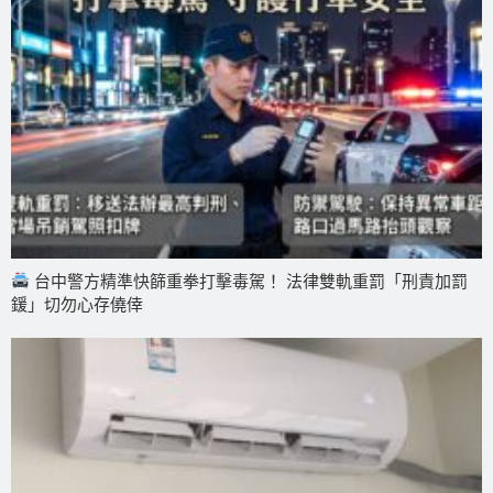
台中警方精準快篩重拳打擊毒駕！ 法律雙軌重罰「刑責加罰
鍰」切勿心存僥倖