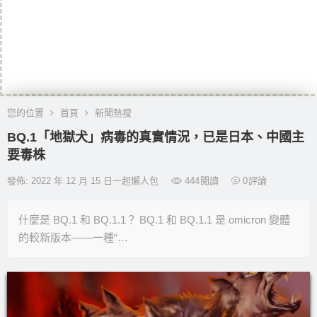
您的位置
首頁
新聞熱搜
BQ.1「地獄犬」病毒的真實情況，已是日本、中國主
要毒株
發佈: 2022 年 12 月 15 日一起懶人包
444
閱讀
0
評論
什麼是 BQ.1 和 BQ.1.1？ BQ.1 和 BQ.1.1 是 omicron 變體
的較新版本——一種“…