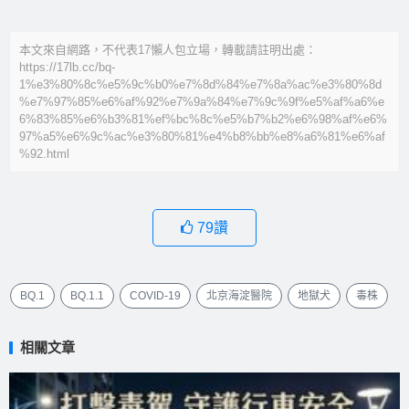
本文來自網路，不代表17懶人包立場，轉載請註明出處：
https://17lb.cc/bq-
1%e3%80%8c%e5%9c%b0%e7%8d%84%e7%8a%ac%e3%80%8d
%e7%97%85%e6%af%92%e7%9a%84%e7%9c%9f%e5%af%a6%e
6%83%85%e6%b3%81%ef%bc%8c%e5%b7%b2%e6%98%af%e6%
97%a5%e6%9c%ac%e3%80%81%e4%b8%bb%e8%a6%81%e6%af
%92.html
79
讚
BQ.1
BQ.1.1
COVID-19
北京海淀醫院
地獄犬
毒株
相關文章