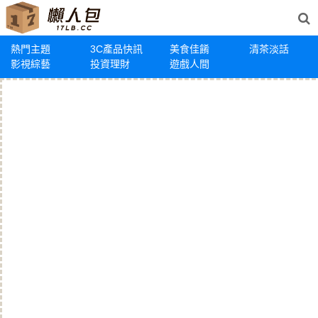
熱門主題
3C產品快訊
美食佳餚
清茶淡話
影視綜藝
投資理財
遊戲人間