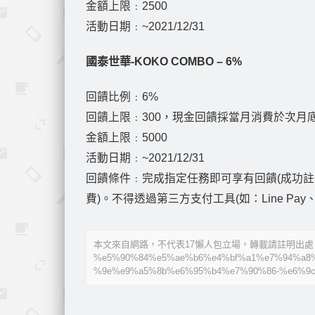
金額上限﹕2500
活動日期﹕~2021/12/31
國泰世華-KOKO COMBO – 6%
回饋比例﹕6%
回饋上限﹕300，現金回饋採當月消費於次月
金額上限﹕5000
活動日期﹕~2021/12/31
回饋條件﹕完成指定任務即可享有回饋(成功註冊
費)。不得透過第三方支付工具(如：Line Pay、Pi錢
本文來自網路，不代表17懶人包立場，轉載請註明出處：https://
%e5%90%84%e5%ae%b6%e4%bf%a1%e7%94%a8
%9e%e9%a5%8b%e6%95%b4%e7%90%86-%e6%9c%