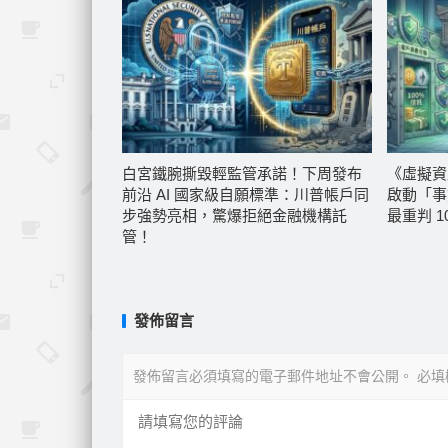
白宮鐵腕撕毀輕監管承諾！下周發布
《虛擬資
前沿 AI 國家級自願標準：川普帳戶同
啟動「事
步強勢亮相，驚爆拒絕金融機構託
最重判 1
管！
發佈留言
發佈留言必須填寫的電子郵件地址不會公開。
必填