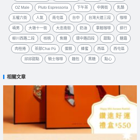
OZ Male
Pluto Espressoria
下午茶
中興街
乳酪
五權六街
人氣
南屯區
台中
台灣大道三段
咖啡
啢男
大墩十一街
大忠南街
奶油
拿翹咖啡
排行
柳川西路二段
核桃
焦糖
環中路四段
甜點
糖霜
肉桂捲
茶部Chai Pù
蛋糕
蜂蜜
西區
西屯區
邱邱甜點
騎士咖啡
麵包
黑糖
點心
相關文章