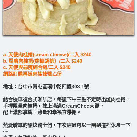
a. 天使肉桂捲(cream cheese)/二入 $240
b. 惡魔肉桂捲(焦糖胡桃）/二入 $240
c. 天使與惡魔綜合組/二入 $240
網路訂購再送肉桂抹醬乙份
地址：台中市南屯區環中路四段303-1號
結合機車複合式咖啡店，每週下午三點不定時出爐肉桂捲，
手桿限量肉桂捲，抹上滿滿CreamCheese醬，
配上濃郁拿鐵，熱量和幸福直爆棚。
熱愛騎車的酷炫騎士們，下次經過可以一團到這裡休息一下
～