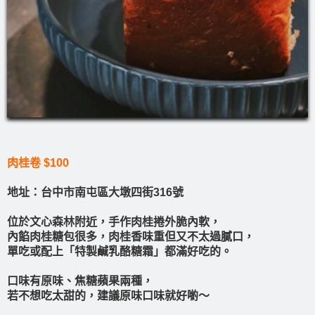
肉桂卷 $100
地址：台中市南屯區大墩四街316號
位於文心森林附近，手作肉桂捲外脆內軟，
內餡肉桂糖包很多，肉桂香味重但又不太過膩口，
單吃或配上「特製鹹乳酪糖霜」都滿好吃的。
口味有原味、焦糖蘋果兩種，
若不想吃太甜的，建議原味口味就好喲～