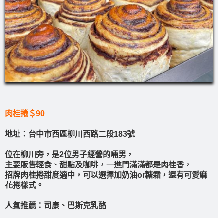
肉桂捲＄90
地址：台中市西區柳川西路二段183號
位在柳川旁，是2位男子經營⁣的啢男，
主要販售輕食、甜點及咖啡，⁣一進門滿滿都是肉桂香，
招牌肉桂捲甜度適中，可以選擇加奶油or糖霜，還有可愛麻
花捲樣式。
人氣推薦：司康、巴斯克乳酪