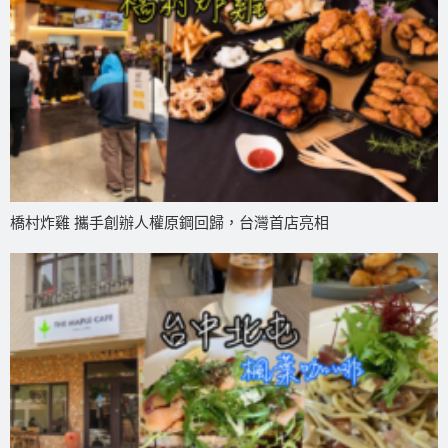
橋村炸雞 攜手創辦人權原鋼回歸，台灣首店亮相