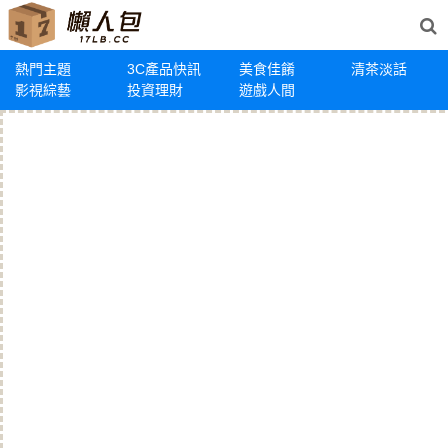
熱門主題
3C產品快訊
美食佳餚
清茶淡話
影視綜藝
投資理財
遊戲人間