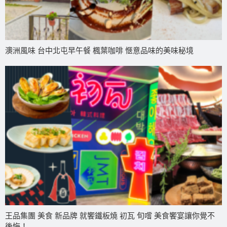
澳洲風味 台中北屯早午餐 楓葉咖啡 愜意品味的美味秘境
王品集團 美食 新品牌 就饗鐵板燒 初瓦 旬嚐 美食饗宴讓你覺不
後悔！