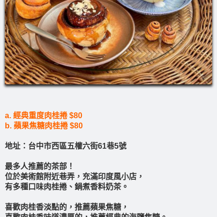
a. 經典重度肉桂捲 $80
b. 蘋果焦糖肉桂捲 $80
地址：台中市西區五權六街61巷5號
最多人推薦的茶部！
位於美術館附近巷弄，充滿印度風小店，
有多種口味肉桂捲、鍋煮香料奶茶。
喜歡肉桂香淡點的，推薦蘋果焦糖，