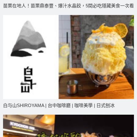
苗栗在地人！苗栗鼎泰豐、爆汁水晶餃，5間必吃隱藏美食一次看
白与山SHIROYAMA | 台中咖啡廳 | 咖啡美學 | 日式刨冰