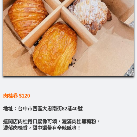
肉桂卷 $120
地址：台中市西區大忠南街82巷40號
這間店肉桂捲口感像可頌，灑滿肉桂黑糖粉，
濃郁肉桂香，甜中還帶有辛辣感唷！