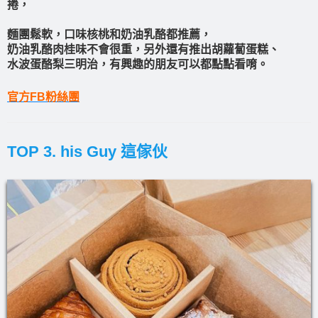
捲，
麵團鬆軟，口味核桃和奶油乳酪都推薦，
奶油乳酪肉桂味不會很重，另外還有推出胡蘿蔔蛋糕、
水波蛋酪梨三明治，有興趣的朋友可以都點點看唷。
官方FB粉絲團
TOP 3. his Guy 這傢伙