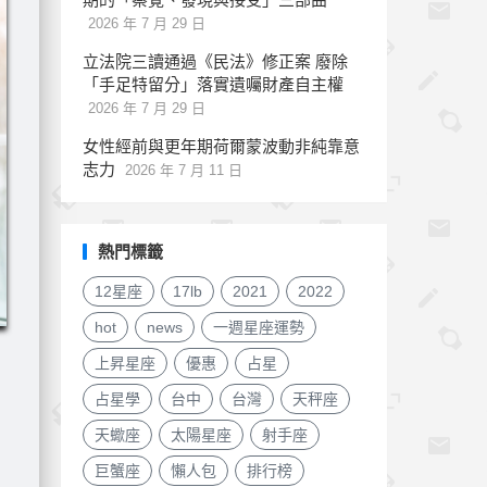
2026 年 7 月 29 日
立法院三讀通過《民法》修正案 廢除
「手足特留分」落實遺囑財產自主權
2026 年 7 月 29 日
女性經前與更年期荷爾蒙波動非純靠意
志力
2026 年 7 月 11 日
熱門標籤
12星座
17lb
2021
2022
hot
news
一週星座運勢
上昇星座
優惠
占星
占星學
台中
台灣
天秤座
天蠍座
太陽星座
射手座
巨蟹座
懶人包
排行榜