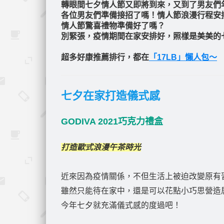
轉眼間七夕情人節又即將到來，又到了男友們
各位男友們準備接招了嗎！情人節浪漫行程安
情人節驚喜禮物準備好了嗎？
別緊張，疫情期間在家安排好，照樣是美美的
超多好康推薦排行，都在
「17LB」懶人包～
七夕在家打造儀式感
GODIVA 2021巧克力禮盒
打造歐式浪漫午茶時光
近來因為疫情關係，不但生活上被迫改變原有
雖然只能待在家中，還是可以花點小巧思營造
今年七夕就充滿儀式感的度過吧！