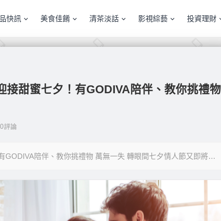
產品快訊
美食佳餚
清茶淡話
影視綜藝
投資理財
感迎接甜蜜七夕！有GODIVA陪伴、教你挑禮物
0
評論
有GODIVA陪伴、教你挑禮物 萬無一失 轉眼間七夕情人節又即將…