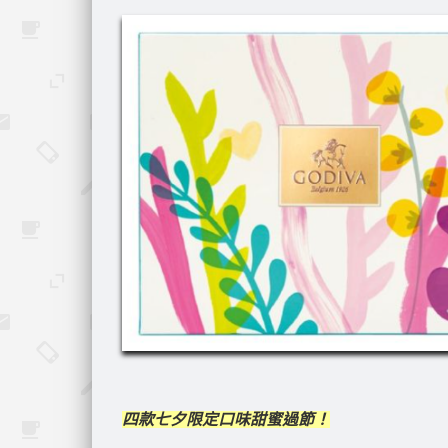
四款七夕限定口味甜蜜過節！