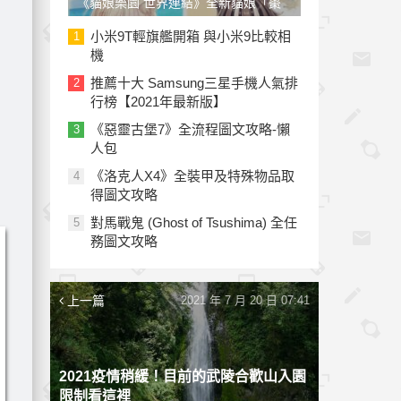
《貓娘樂園 世界連結》全新貓娘「棗
子」參戰！草莓、椰子泳裝新裝上線
小米9T輕旗艦開箱 與小米9比較相
1
機
推薦十大 Samsung三星手機人氣排
2
行榜【2021年最新版】
《惡靈古堡7》全流程圖文攻略-懶
3
人包
《洛克人X4》全裝甲及特殊物品取
4
得圖文攻略
對馬戰鬼 (Ghost of Tsushima) 全任
5
務圖文攻略
上一篇
2021 年 7 月 20 日 07:41
2021疫情稍緩！目前的武陵合歡山入園
限制看這裡