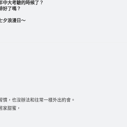
年中大考驗的時候了？
排好了嗎？
七夕浪漫日～
習慣，也沒辦法和往常一樣外出約會。
居家甜蜜，