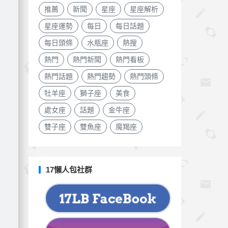
推薦
新聞
星座
星座解析
星座運勢
每日
每日話題
每日頭條
水瓶座
熱搜
熱門
熱門新聞
熱門看板
熱門話題
熱門趨勢
熱門頭條
牡羊座
獅子座
美食
處女座
話題
金牛座
雙子座
雙魚座
魔羯座
17懶人包社群