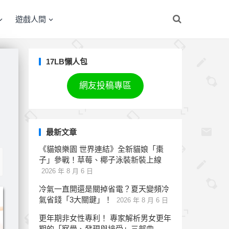
遊戲人間
17LB懶人包
網友投稿專區
最新文章
《貓娘樂園 世界連結》全新貓娘「棗
子」參戰！草莓、椰子泳裝新裝上線
2026 年 8 月 6 日
冷氣一直開還是關掉省電？夏天變頻冷
氣省錢「3大關鍵」！
2026 年 8 月 6 日
更年期非女性專利！ 專家解析男女更年
期的「察覺、發現與接受」三部曲