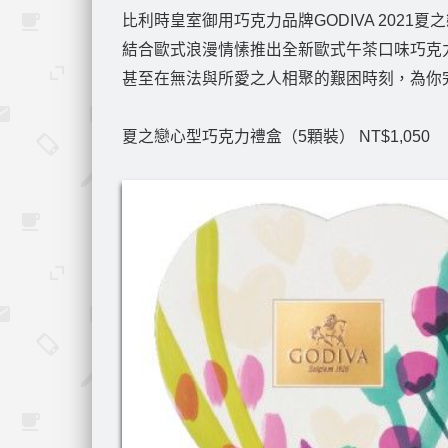
比利時皇室御用巧克力品牌GODIVA 2021
結合歐式浪漫情愫推出全新歐式午茶口味巧克
甚至在無法與所愛之人相聚的艱困時刻，為你
夏之戀心型巧克力禮盒（5顆裝） NT$1,050