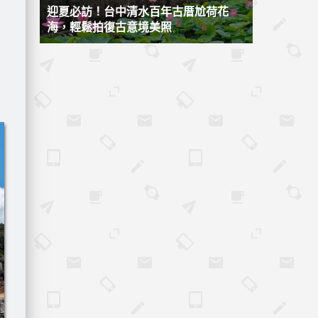
迎夏必訪！台中清水百年古厝尬荷花
海，輕鬆拍復古意境美照