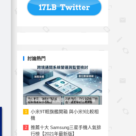
討論熱門
跨境網購必備工具竟非官方開發？ 專
家與民代質疑「EZ WAY 易利委」曝三
小米9T輕旗艦開箱 與小米9比較相
1
機
大治理漏洞
推薦十大 Samsung三星手機人氣排
2
行榜【2021年最新版】