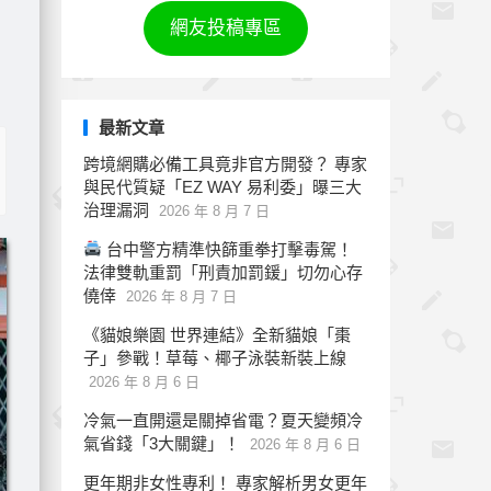
網友投稿專區
最新文章
跨境網購必備工具竟非官方開發？ 專家
與民代質疑「EZ WAY 易利委」曝三大
治理漏洞
2026 年 8 月 7 日
台中警方精準快篩重拳打擊毒駕！
法律雙軌重罰「刑責加罰鍰」切勿心存
僥倖
2026 年 8 月 7 日
《貓娘樂園 世界連結》全新貓娘「棗
子」參戰！草莓、椰子泳裝新裝上線
2026 年 8 月 6 日
冷氣一直開還是關掉省電？夏天變頻冷
氣省錢「3大關鍵」！
2026 年 8 月 6 日
更年期非女性專利！ 專家解析男女更年