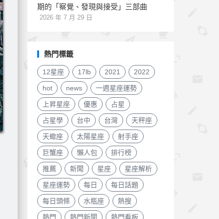
期的「察覺、發現與接受」三部曲
2026 年 7 月 29 日
熱門標籤
12星座
17lb
2021
2022
hot
news
一週星座運勢
上昇星座
優惠
占星
占星學
台中
台灣
天秤座
天蠍座
太陽星座
射手座
巨蟹座
懶人包
排行榜
推薦
新聞
星座
星座解析
星座運勢
每日
每日話題
每日頭條
水瓶座
熱搜
熱門
熱門新聞
熱門看板