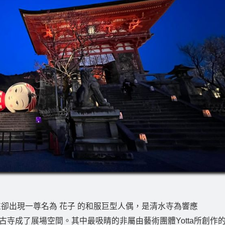
來卻出現一尊名為 花子 的和服巨型人偶，是清水寺為響應
藝術節，讓古寺成了展場空間。其中最吸睛的非屬由藝術團體Yotta所創作