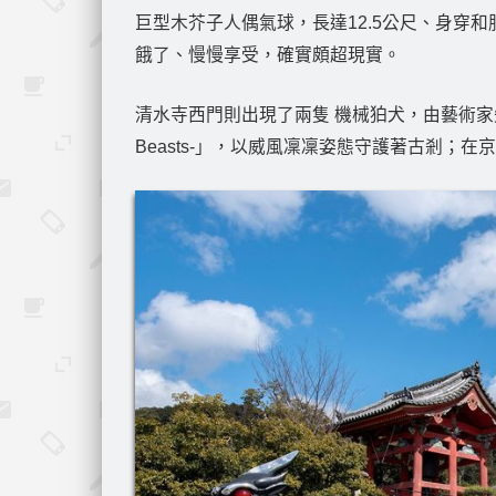
巨型木芥子人偶氣球，長達12.5公尺、身穿
餓了、慢慢享受，確實頗超現實。
清水寺西門則出現了兩隻 機械狛犬，由藝術家矢延憲
Beasts-」，以威風凜凜姿態守護著古剎；