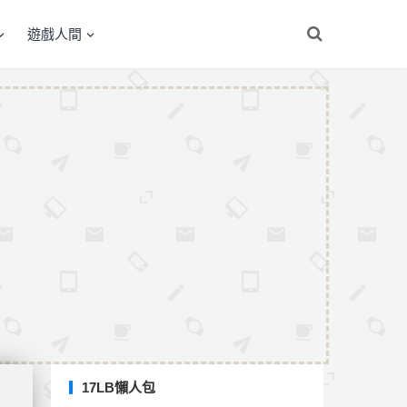
遊戲人間
17LB懶人包