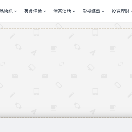
產品快訊
美食佳餚
清茶淡話
影視綜藝
投資理財