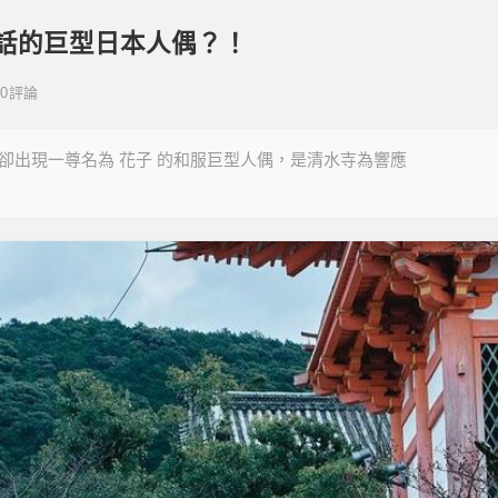
說話的巨型日本人偶？！
0
評論
卻出現一尊名為 花子 的和服巨型人偶，是清水寺為響應