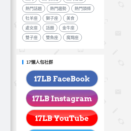
熱門話題
熱門趨勢
熱門頭條
牡羊座
獅子座
美食
處女座
話題
金牛座
雙子座
雙魚座
魔羯座
17懶人包社群