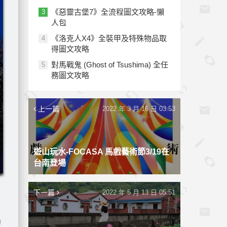
《惡靈古堡7》全流程圖文攻略-懶
3
人包
《洛克人X4》全裝甲及特殊物品取
4
得圖文攻略
對馬戰鬼 (Ghost of Tsushima) 全任
5
務圖文攻略
上一篇
2022 年 3 月 16 日 03:53
遊山玩水-FOCASA 馬戲藝術節3/19在
台南登場
下一篇
2022 年 5 月 13 日 05:51
的