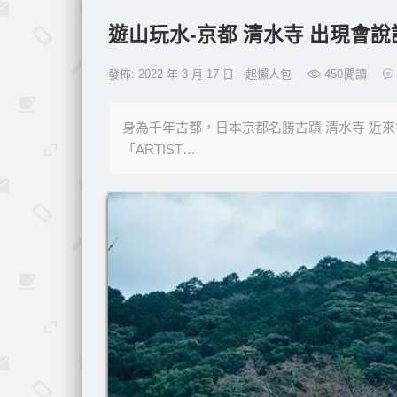
遊山玩水-京都 清水寺 出現會
發佈: 2022 年 3 月 17 日一起懶人包
450
閱讀
身為千年古都，日本京都名勝古蹟 清水寺 近來
「ARTIST…