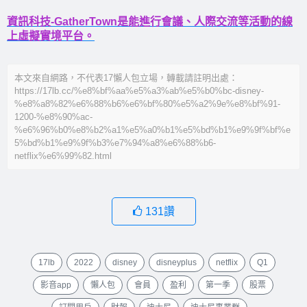
資訊科技-GatherTown是能進行會議、人際交流等活動的線
上虛擬實境平台。
本文來自網路，不代表17懶人包立場，轉載請註明出處：
https://17lb.cc/%e8%bf%aa%e5%a3%ab%e5%b0%bc-disney-
%e8%a8%82%e6%88%b6%e6%bf%80%e5%a2%9e%e8%bf%91-
1200-%e8%90%ac-
%e6%96%b0%e8%b2%a1%e5%a0%b1%e5%bd%b1%e9%9f%bf%e
5%bd%b1%e9%9f%b3%e7%94%a8%e6%88%b6-
netflix%e6%99%82.html
131
讚
17lb
2022
disney
disneyplus
netflix
Q1
影音app
懶人包
會員
盈利
第一季
股票