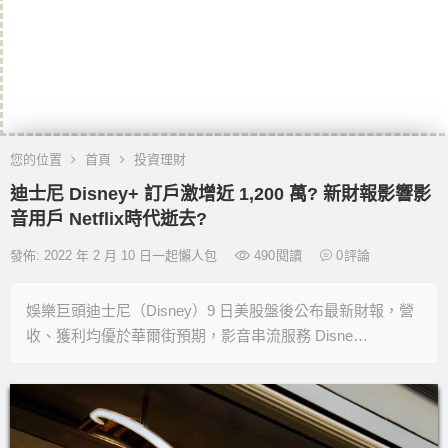
您的位置
首頁
投資理財
迪士尼 Disney+ 訂戶激增近 1,200 萬? 新財報影響影
音用戶 Netflix時代逝去?
發佈: 2022 年 2 月 10 日一起懶人包
490
閱讀
0
評論
娛樂巨頭迪士尼（Disney）9 日美股盤後公布最新財報，營
收、獲利均優於華爾街預期，影音串流服務 Disne…