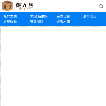
熱門主題
3C產品快訊
美食佳餚
清茶淡話
影視綜藝
投資理財
遊戲人間