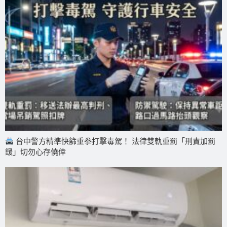
台中警方精準快篩重拳打擊毒駕！ 法律雙軌重罰「刑責加罰
鍰」切勿心存僥倖