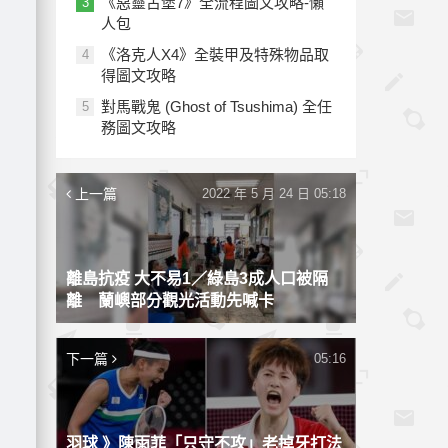
《惡靈古堡7》全流程圖文攻略-懶
3
人包
《洛克人X4》全裝甲及特殊物品取
4
得圖文攻略
對馬戰鬼 (Ghost of Tsushima) 全任
5
務圖文攻略
上一篇
2022 年 5 月 24 日 05:18
離島抗疫 大不易1／綠島3成人口被隔
離 蘭嶼部分觀光活動先喊卡
下一篇
05:16
羽球 》陳雨菲「只守不攻」老掉牙打法