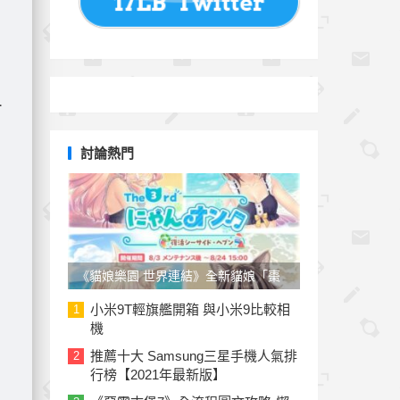
1
討論熱門
《貓娘樂園 世界連結》全新貓娘「棗
子」參戰！草莓、椰子泳裝新裝上線
小米9T輕旗艦開箱 與小米9比較相
1
機
推薦十大 Samsung三星手機人氣排
2
行榜【2021年最新版】