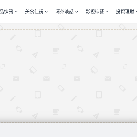
產品快訊
美食佳餚
清茶淡話
影視綜藝
投資理財