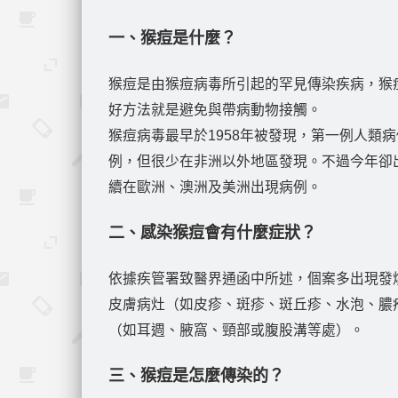
一、猴痘是什麼？
猴痘是由猴痘病毒所引起的罕見傳染疾病，猴
好方法就是避免與帶病動物接觸。
猴痘病毒最早於1958年被發現，第一例人類
例，但很少在非洲以外地區發現。不過今年卻
續在歐洲、澳洲及美洲出現病例。
二、感染猴痘會有什麼症狀？
依據疾管署致醫界通函中所述，個案多出現發
皮膚病灶（如皮疹、斑疹、斑丘疹、水泡、膿
（如耳週、腋窩、頸部或腹股溝等處）。
三、猴痘是怎麼傳染的？