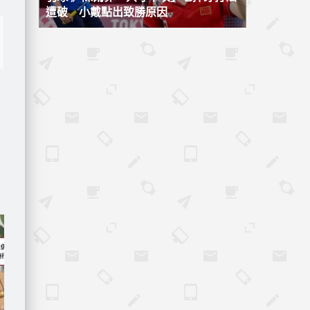
遭破 小戴點出致勝原因