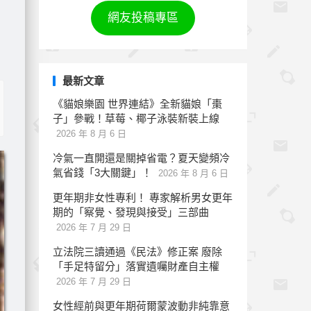
網友投稿專區
最新文章
《貓娘樂園 世界連結》全新貓娘「棗
子」參戰！草莓、椰子泳裝新裝上線
2026 年 8 月 6 日
冷氣一直開還是關掉省電？夏天變頻冷
氣省錢「3大關鍵」！
2026 年 8 月 6 日
更年期非女性專利！ 專家解析男女更年
期的「察覺、發現與接受」三部曲
2026 年 7 月 29 日
立法院三讀通過《民法》修正案 廢除
「手足特留分」落實遺囑財產自主權
2026 年 7 月 29 日
女性經前與更年期荷爾蒙波動非純靠意