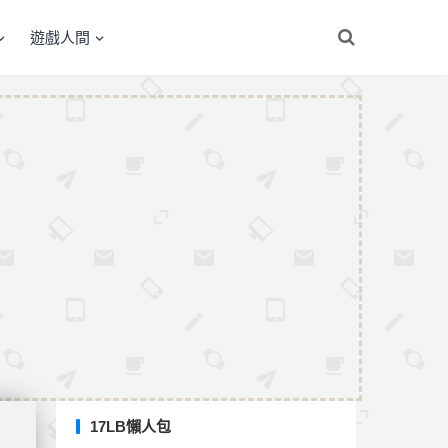
遊戲人間
17LB懶人包