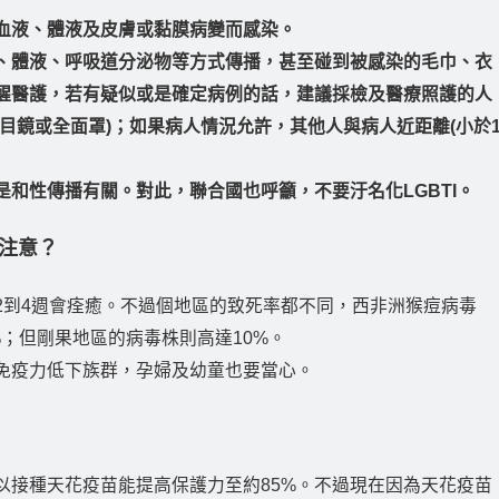
血液、體液及皮膚或黏膜病變而感染。
、體液、呼吸道分泌物等方式傳播，甚至碰到被感染的毛巾、衣
醒醫護，若有疑似或是確定病例的話，建議採檢及醫療照護的人
目鏡或全面罩)；如果病人情況允許，其他人與病人近距離(小於
和性傳播有關。對此，聯合國也呼籲，不要汙名化LGBTI。
注意？
2到4週會痊癒。不過個地區的致死率都不同，西非洲猴痘病毒
；但剛果地區的病毒株則高達10%。
免疫力低下族群，孕婦及幼童也要當心。
以接種天花疫苗能提高保護力至約85%。不過現在因為天花疫苗