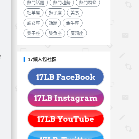
熱門話題
熱門趨勢
熱門頭條
牡羊座
獅子座
美食
處女座
話題
金牛座
雙子座
雙魚座
魔羯座
陸
17懶人包社群