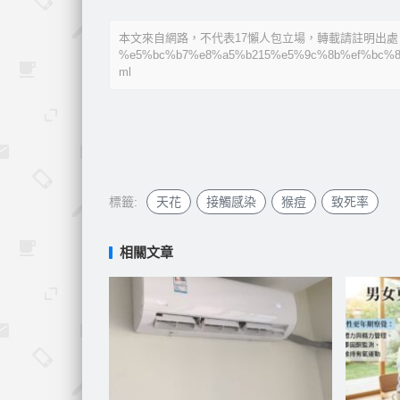
本文來自網路，不代表17懶人包立場，轉載請註明出處：https:/
%e5%bc%b7%e8%a5%b215%e5%9c%8b%ef%bc%8
ml
標籤:
天花
接觸感染
猴痘
致死率
相關文章