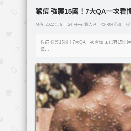
猴痘 強襲15國！7大QA一次看
發佈: 2022 年 5 月 24 日一起懶人包
404
閱讀
猴痘 強襲15國！7大QA一次看懂 ▲已有15
情…