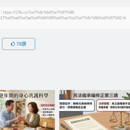
/17lb.cc/%e7%8c%b4%e7%97%98-
17%e5%a4%a7qa%e4%b8%80%e6%ac%a1%e7%9c%8b%e6%87%82.ht
78
讚