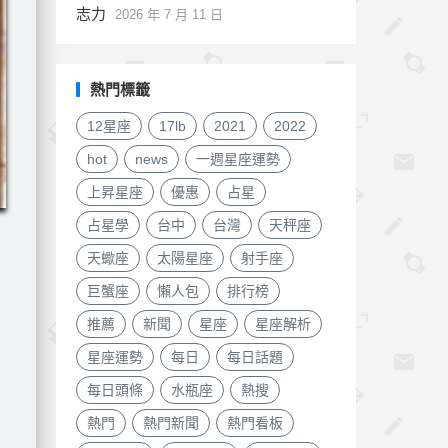
志力
2026 年 7 月 11 日
熱門標籤
12星座
17lb
2021
2022
hot
news
一週星座運勢
上昇星座
優惠
占星
占星學
台中
台灣
天秤座
天蠍座
太陽星座
射手座
巨蟹座
懶人包
排行榜
推薦
新聞
星座
星座解析
星座運勢
每日
每日話題
每日頭條
水瓶座
熱搜
熱門
熱門新聞
熱門看板