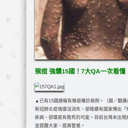
猴痘 強襲15國！7大QA一次看懂
▲已有15國通報有猴痘確診病例。（圖／翻攝
新冠肺炎疫情還沒消失，卻陸續有國家傳出「
疾病，卻還是有致死的可能。目前台灣未出現
並提醒大家，提高警覺。